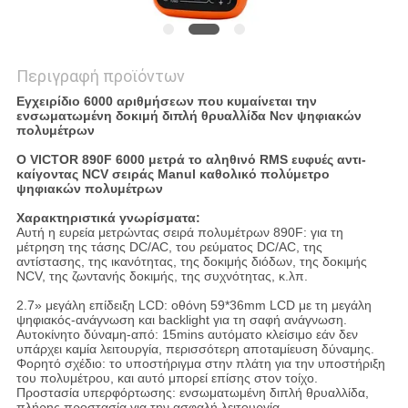
Περιγραφή προϊόντων
Εγχειρίδιο 6000 αριθμήσεων που κυμαίνεται την
ενσωματωμένη δοκιμή διπλή θρυαλλίδα Ncv ψηφιακών
πολυμέτρων
Ο VICTOR 890F 6000 μετρά το αληθινό RMS ευφυές αντι-
καίγοντας NCV σειράς Manul καθολικό πολύμετρο
ψηφιακών πολυμέτρων
Χαρακτηριστικά γνωρίσματα:
Αυτή η ευρεία μετρώντας σειρά πολυμέτρων 890F: για τη
μέτρηση της τάσης DC/AC, του ρεύματος DC/AC, της
αντίστασης, της ικανότητας, της δοκιμής διόδων, της δοκιμής
NCV, της ζωντανής δοκιμής, της συχνότητας, κ.λπ.
2.7» μεγάλη επίδειξη LCD: οθόνη 59*36mm LCD με τη μεγάλη
ψηφιακός-ανάγνωση και backlight για τη σαφή ανάγνωση.
Αυτοκίνητο δύναμη-από: 15mins αυτόματο κλείσιμο εάν δεν
υπάρχει καμία λειτουργία, περισσότερη αποταμίευση δύναμης.
Φορητό σχέδιο: το υποστήριγμα στην πλάτη για την υποστήριξη
του πολυμέτρου, και αυτό μπορεί επίσης στον τοίχο.
Προστασία υπερφόρτωσης: ενσωματωμένη διπλή θρυαλλίδα,
πλήρης προστασία για την ασφαλή λειτουργία.