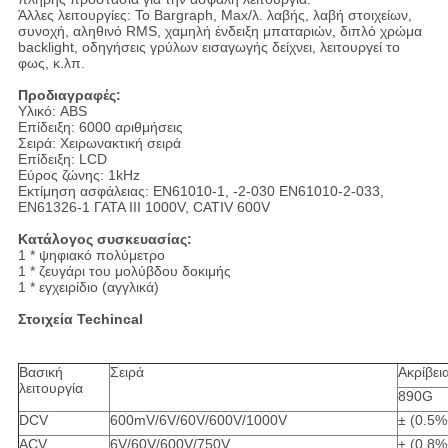
Άλλες λειτουργίες: Το Bargraph, Max/λ. λαβής, λαβή στοιχείων,
συνοχή, αληθινό RMS, χαμηλή ένδειξη μπαταριών, διπλό χρώμα
backlight, οδηγήσεις γρύλων εισαγωγής δείχνει, λειτουργεί το
φως, κ.λπ.
Προδιαγραφές:
Υλικό: ABS
Επίδειξη: 6000 αριθμήσεις
Σειρά: Χειρωνακτική σειρά
Επίδειξη: LCD
Εύρος ζώνης: 1kHz
Εκτίμηση ασφάλειας: EN61010-1, -2-030 EN61010-2-033,
EN61326-1 ΓΑΤΑ ΙΙΙ 1000V, CATIV 600V
Κατάλογος συσκευασίας:
1 * ψηφιακό πολύμετρο
1 * ζευγάρι του μολύβδου δοκιμής
1 * εγχειρίδιο (αγγλικά)
Στοιχεία Techincal
Βασική
Σειρά
Ακρίβει
λειτουργία
890G
DCV
600mV/6V/60V/600V/1000V
± (0.5%
ACV
6V/60V/600V/750V
± (0.8%