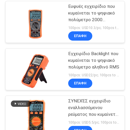
Ευφυές εγχειρίδιο που
κυμαίνεται το ψηφιακό
πολύμετρο 2000
αριθμήσεις
100pcs: USD10.3/pc; 100pcs to 500pcs: USD10/pc; 500pcs to 1000pcs: USD9.3; Above 3000pcs: USD9/pc MOQ:100PCS
ΕΠΑΦΉ
Εγχειρίδιο Backlight που
κυμαίνεται το ψηφιακό
πολύμετρο αληθινό RMS
100pcs: USD22/pc; 100pcs to 500pcs: USD21.5/pc; 500pcs to 1000pcs: USD21/pc; Above 3000pcs: USD20.3/pc MOQ:100PCS
ΕΠΑΦΉ
ΣΥΝΕΧΈΣ εγχειρίδιο
εναλλασσόμενου
ρεύματος που κυμαίνεται
το ψηφιακό πολύμετρο
100pcs: USD5.5/pc; 100pcs to 500pcs: USD5.2/pc; 500pcs to 1000pcs: USD4.95; Above 3000pcs: USD4.7/pc MOQ:100PCS
1000V 20 Amp