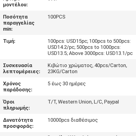
ΈΛΕΓΧΟΣ
μοντέλου:
Ποσότητα
100PCS
ΜΑΣ
παραγγελίας
min:
ΕΛΆΤΕ
Τιμή:
100pcs: USD15pc; 100pcs to 500pcs:
ΣΕ
USD14.2/pc; 500pcs to 1000pcs:
ΕΠΑΦΉ
USD13.5; Above 3000pcs: USD13.1/pc
ΜΕ
Συσκευασία
Κιβώτιο χρώματος, 40pcs/Carton,
λεπτομέρειες:
23KG/Carton
ΕΙΔΉΣΕΙΣ
Χρόνος
5 έως 30 ημέρες
παράδοσης:
Όροι
T/T, Western Union, L/C, Paypal
ΠΕΡΙΠΤΏΣΕΙΣ
πληρωμής:
Δυνατότητα
10000pcs διαθέσιμος
SITEMAP
προσφοράς: