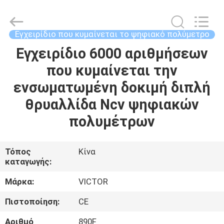
ELECTRONICS
CO.,LTD.
All
Rights
Reserved.
Εγχειρίδιο που κυμαίνεται το ψηφιακό πολύμετρο
Developed
by
Εγχειρίδιο 6000 αριθμήσεων
ΣΠΊΤΙ
ECER
που κυμαίνεται την
ΠΡΟΪΌΝΤΑ
ενσωματωμένη δοκιμή διπλή
θρυαλλίδα Ncv ψηφιακών
ΠΕΡΊΠΟΥ
πολυμέτρων
ΕΜΕΊΣ
Τόπος
Κίνα
καταγωγής:
ΓΎΡΟΣ
ΕΡΓΟΣΤΑΣΊΩΝ
Μάρκα:
VICTOR
Πιστοποίηση:
CE
ΠΟΙΟΤΙΚΌΣ
Αριθμό
890F