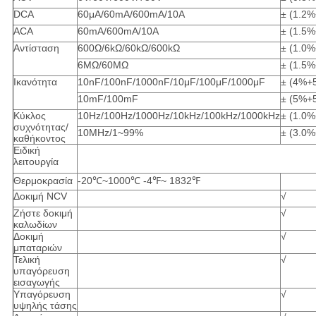
DCA
60μA/60mA/600mA/10A
± (1.2%
ACA
60mA/600mA/10A
± (1.5%
Αντίσταση
600Ω/6kΩ/60kΩ/600kΩ
± (1.0%
6MΩ/60MΩ
± (1.5%
Ικανότητα
10nF/100nF/1000nF/10μF/100μF/1000μF
± (4%+
10mF/100mF
± (5%+
Κύκλος
10Hz/100Hz/1000Hz/10kHz/100kHz/1000kHz
± (1.0%
συχνότητας/
10MHz/1~99%
± (3.0%
καθήκοντος
Ειδική
λειτουργία
Θερμοκρασία
-20℃~1000℃ -4℉~ 1832℉
Δοκιμή NCV
√
Ζήστε δοκιμή
√
καλωδίων
Δοκιμή
√
μπαταριών
Τελική
√
υπαγόρευση
εισαγωγής
Υπαγόρευση
√
υψηλής τάσης