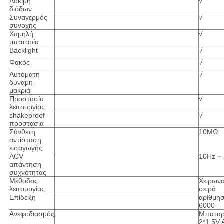
Δοκιμή
√
διόδων
Συναγερμός
√
συνοχής
Χαμηλή
√
μπαταρία
Backlight
√
Φακός
√
Αυτόματη
√
δύναμη
μακριά
Προστασία
√
λειτουργίας
shakeproof
√
προστασία
Σύνθετη
10MΩ
αντίσταση
εισαγωγής
ACV
10Hz ~
απάντηση
συχνότητας
Μέθοδος
Χειρωνα
λειτουργίας
σειρά
Επίδειξη
αρίθμη
6000
Ανεφοδιασμός
Μπαταρ
2*1.5V 