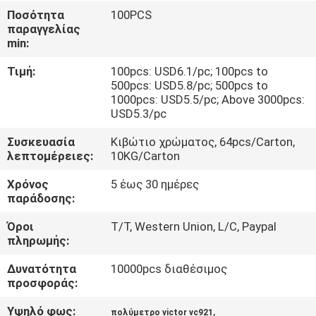
ΈΛΕΓΧΟΣ
Ποσότητα
100PCS
παραγγελίας
min:
ΜΑΣ
Τιμή:
100pcs: USD6.1/pc; 100pcs to
ΕΛΆΤΕ
500pcs: USD5.8/pc; 500pcs to
ΣΕ
1000pcs: USD5.5/pc; Above 3000pcs:
USD5.3/pc
ΕΠΑΦΉ
Συσκευασία
Κιβώτιο χρώματος, 64pcs/Carton,
ΜΕ
λεπτομέρειες:
10KG/Carton
Χρόνος
5 έως 30 ημέρες
ΕΙΔΉΣΕΙΣ
παράδοσης:
Όροι
T/T, Western Union, L/C, Paypal
ΠΕΡΙΠΤΏΣΕΙΣ
πληρωμής:
Δυνατότητα
10000pcs διαθέσιμος
SITEMAP
προσφοράς:
Υψηλό φως:
,
πολύμετρο victor vc921