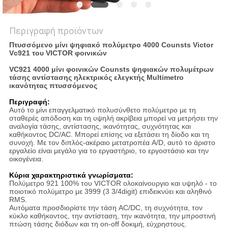
Περιγραφή προϊόντων
Πτυσσόμενο μίνι ψηφιακό πολύμετρο 4000 Counsts Victor
Vc921 του VICTOR φοινικών
VC921 4000 μίνι φοινικών Counsts ψηφιακών πολυμέτρων
τάσης αντίστασης ηλεκτρικός ελεγκτής Multimetro
ικανότητας πτυσσόμενος
Περιγραφή:
Αυτό το μίνι επαγγελματικό πολυσύνθετο πολύμετρο με τη
σταθερές απόδοση και τη υψηλή ακρίβεια μπορεί να μετρήσει την
αναλογία τάσης, αντίστασης, ικανότητας, συχνότητας και
καθήκοντος DC/AC. Μπορεί επίσης να εξετάσει τη δίοδο και τη
συνοχή. Με τον διπλός-ακέραιο μετατροπέα A/D, αυτό το άριστο
εργαλείο είναι μεγάλο για το εργαστήριο, το εργοστάσιο και την
οικογένεια.
Κύρια χαρακτηριστικά γνωρίσματα:
Πολύμετρο 921 100% του VICTOR ολοκαίνουργιο και υψηλό - το
ποιοτικό πολύμετρο με 3999 (3 3/4digit) επιδεικνύει και αληθινό
RMS.
Αυτόματα προσδιορίστε την τάση AC/DC, τη συχνότητα, τον
κύκλο καθήκοντος, την αντίσταση, την ικανότητα, την μπροστινή
πτώση τάσης διόδων και τη on-off δοκιμή, εύχρηστους.