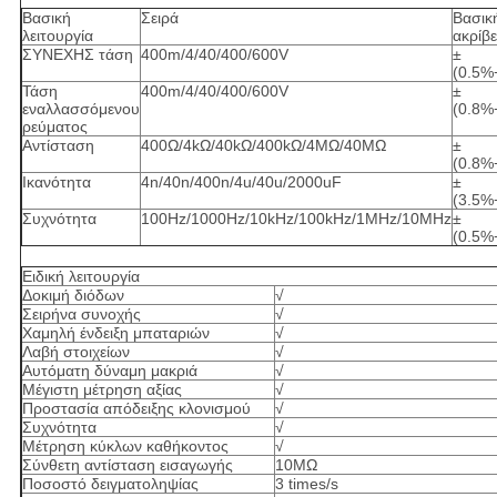
Βασική
Σειρά
Βασικ
λειτουργία
ακρίβε
ΣΥΝΕΧΗΣ τάση
400m/4/40/400/600V
±
(0.5%
Τάση
400m/4/40/400/600V
±
εναλλασσόμενου
(0.8%
ρεύματος
Αντίσταση
400Ω/4kΩ/40kΩ/400kΩ/4MΩ/40MΩ
±
(0.8%
Ικανότητα
4n/40n/400n/4u/40u/2000uF
±
(3.5%
Συχνότητα
100Hz/1000Hz/10kHz/100kHz/1MHz/10MHz
±
(0.5%
Ειδική λειτουργία
Δοκιμή διόδων
√
Σειρήνα συνοχής
√
Χαμηλή ένδειξη μπαταριών
√
Λαβή στοιχείων
√
Αυτόματη δύναμη μακριά
√
Μέγιστη μέτρηση αξίας
√
Προστασία απόδειξης κλονισμού
√
Συχνότητα
√
Μέτρηση κύκλων καθήκοντος
√
Σύνθετη αντίσταση εισαγωγής
10МΩ
Ποσοστό δειγματοληψίας
3 times/s