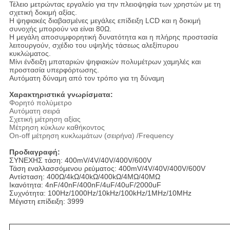
Τέλειο μετρώντας εργαλείο για την πλειοψηφία των χρηστών με τη
σχετική δοκιμή αξίας.
Η ψηφιακές διαβασμένες μεγάλες επίδειξη LCD και η δοκιμή
συνοχής μπορούν να είναι 80Ω.
Η μεγάλη αποσυμφορητική δυνατότητα και η πλήρης προστασία
λειτουργούν, σχέδιο του υψηλής τάσεως αλεξίπυρου
κυκλώματος.
Μίνι ένδειξη μπαταριών ψηφιακών πολυμέτρων χαμηλές και
προστασία υπερφόρτωσης.
Αυτόματη δύναμη από τον τρόπο για τη δύναμη
Χαρακτηριστικά γνωρίσματα:
Φορητό πολύμετρο
Αυτόματη σειρά
Σχετική μέτρηση αξίας
Μέτρηση κύκλων καθήκοντος
On-off μέτρηση κυκλωμάτων (σειρήνα) /Frequency
Προδιαγραφή:
ΣΥΝΕΧΗΣ τάση: 
400mV/4V/40V/400V/600V
Τάση εναλλασσόμενου ρεύματος: 
400mV/4V/40V/400V/600V
Αντίσταση: 
400Ω/4kΩ/40kΩ/400kΩ/4MΩ/40MΩ
Ικανότητα: 
4nF/40nF/400nF/4uF/40uF/2000uF
Συχνότητα: 
100Hz/1000Hz/10kHz/100kHz/1MHz/10MHz
Μέγιστη επίδειξη: 
3999