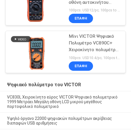
οθόνη αυτοκινήτου
ψηφιακό πολυμετρικό
100pcs: USD12/pc; 100pcs to 500pcs: USD11.5/pc; 500pcs to 1000pcs: USD10.8; Above 3000pcs: USD10.3/pc MOQ:100PCS
VICTOR αρχικό
ΕΠΑΦΉ
εργοστάσιο
Μίνι VICTOR Ψηφιακό
Πολυμέτρο VC890C+
Χειροκίνητο πολυμέτρο
εμβέλειας 1999 LCD
100pcs: USD10.4/pc; 100pcs to 500pcs: USD10/pc; 500pcs to 1000pcs: USD9.4; Above 3000pcs: USD9/pc MOQ:100PCS
οθόνη NCV LIVE True
ΕΠΑΦΉ
RMS Πολυμέτρο
Ψηφιακό
Ψηφιακό πολύμετρο του VICTOR
VC830L Χειροκίνητο εύρος VICTOR Ψηφιακό πολυμετρικό
1999 Μετράει Μεγάλη οθόνη LCD μικρού μεγέθους
πορτοφολικό πολυμετρικό
Υψηλό όργανο 22000 ψηφιακών πολυμέτρων ακρίβειας
διεπαφών USB αριθμήσεις