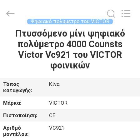
BEICHENG
ELECTRONICS
CO.,LTD.
All
Rights
Ψηφιακό πολύμετρο του VICTOR
Reserved.
Developed
by
Πτυσσόμενο μίνι ψηφιακό
ΣΠΊΤΙ
ECER
πολύμετρο 4000 Counsts
ΠΡΟΪΌΝΤΑ
Victor Vc921 του VICTOR
φοινικών
ΠΕΡΊΠΟΥ
ΕΜΕΊΣ
Τόπος
Κίνα
καταγωγής:
ΓΎΡΟΣ
Μάρκα:
VICTOR
ΕΡΓΟΣΤΑΣΊΩΝ
Πιστοποίηση:
CE
Αριθμό
VC921
ΠΟΙΟΤΙΚΌΣ
μοντέλου: