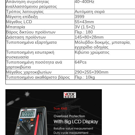
Απάντηση συχνότητας
40~400Hz
εναλλασσόμενου ρεύματος
Τρόπος λειτουργίας
Αυτόματη σειρά
Μέγιστη επίδειξη
3999
Μέγεθος LCD
55×43mm
Μπαταρία
3V (1.5×2)
Βάρος δικτύου προϊόντων
Περ.: 180
Διάσταση προϊόντων
145×80×28mm
Τυποποιημένα εξαρτήματα
Μόλυβδοι δοκιμής, μπαταρία,
εγχειρίδιο οδηγίας
Τυποποιημένη εσωτερική
Κιβώτιο χρώματος
συσκευασία
Τυποποιημένη ποσότητα ανά
64Pcs
χαρτοκιβώτιο
Μέγεθος χαρτοκιβωτίων
290×255×390mm
Τυποποιημένο ακαθάριστο βάρος
Περ.: 10kg