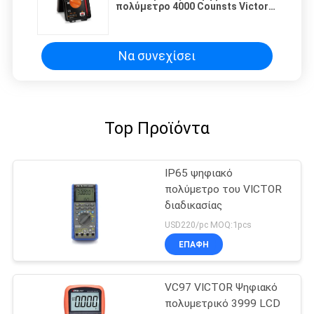
πολύμετρο 4000 Counsts Victor
Vc921 του VICTOR φοινικών
Να συνεχίσει
Top Προϊόντα
IP65 ψηφιακό
πολύμετρο του VICTOR
διαδικασίας
USD220/pc MOQ:1pcs
ΕΠΑΦΉ
VC97 VICTOR Ψηφιακό
πολυμετρικό 3999 LCD