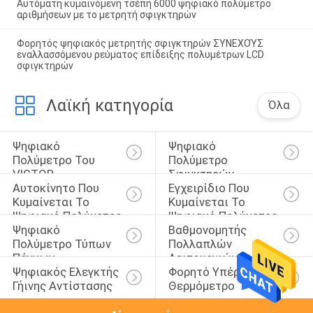
Αυτόματη κυμαινόμενη τσέπη 6000 ψηφιακό πολύμετρο
αριθμήσεων με το μετρητή σφιγκτηρών
Φορητός ψηφιακός μετρητής σφιγκτηρών ΣΥΝΕΧΟΎΣ
εναλλασσόμενου ρεύματος επίδειξης πολυμέτρων LCD
σφιγκτηρών
Λαϊκή κατηγορία
Όλα
Ψηφιακό 
Ψηφιακό 
Πολύμετρο Του 
Πολύμετρο 
VICTOR
Σφιγκτηρών
Αυτοκίνητο Που 
Εγχειρίδιο Που 
Κυμαίνεται Το 
Κυμαίνεται Το 
Ψηφιακό Πολύμετρο
Ψηφιακό Πολύμετρο
Ψηφιακό 
Βαθμονομητής 
Πολύμετρο Τύπων 
Πολλαπλών 
Πάγκων
Λειτουργιών
Ψηφιακός Ελεγκτής 
Φορητό Υπέρυθρο 
Γήινης Αντίστασης
Θερμόμετρο