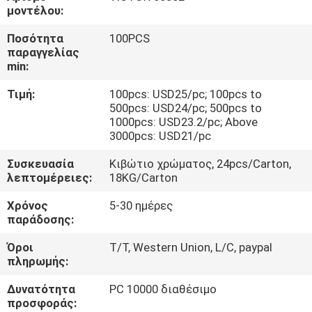
ΈΛΕΓΧΟΣ
μοντέλου:
Ποσότητα
100PCS
ΜΑΣ
παραγγελίας
min:
ΕΛΆΤΕ
Τιμή:
100pcs: USD25/pc; 100pcs to
ΣΕ
500pcs: USD24/pc; 500pcs to
ΕΠΑΦΉ
1000pcs: USD23.2/pc; Above
3000pcs: USD21/pc
ΜΕ
Συσκευασία
Κιβώτιο χρώματος, 24pcs/Carton,
λεπτομέρειες:
18KG/Carton
ΕΙΔΉΣΕΙΣ
Χρόνος
5-30 ημέρες
παράδοσης:
ΠΕΡΙΠΤΏΣΕΙΣ
Όροι
T/T, Western Union, L/C, paypal
πληρωμής:
SITEMAP
Δυνατότητα
PC 10000 διαθέσιμο
προσφοράς: