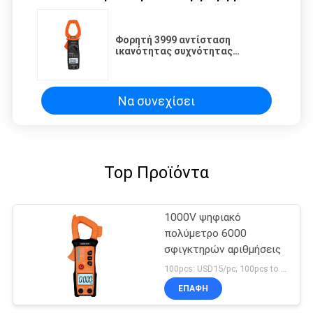
Φορητή 3999 αντίσταση
ικανότητας συχνότητας
μετρητών 30MHz σφιγκτηρών
αριθμήσεων ψηφιακή
Να συνεχίσει
Top Προϊόντα
1000V ψηφιακό
πολύμετρο 6000
σφιγκτηρών αριθμήσεις
100pcs: USD15/pc; 100pcs to 500pcs: USD14.3/pc; 500pcs to 1000pcs: USD13.6/pc; Above 3000pcs: USD13.2/pc MOQ:300
ΕΠΑΦΉ