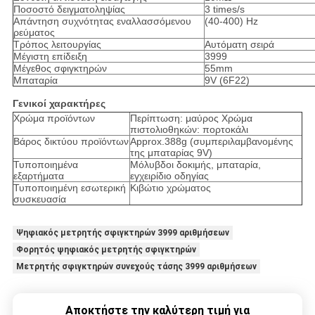
Ποσοστό δειγματοληψίας
3 times/s
Απάντηση συχνότητας εναλλασσόμενου
(40-400) Hz
ρεύματος
Τρόπος λειτουργίας
Αυτόματη σειρά
Μέγιστη επίδειξη
3999
Μέγεθος σφιγκτηρών
55mm
Μπαταρία
9V (6F22)
Γενικοί χαρακτήρες
Χρώμα προϊόντων
Περίπτωση: μαύρος Χρώμα
πιστολιοθηκών: πορτοκάλι
Βάρος δικτύου προϊόντων
Approx.388g (συμπεριλαμβανομένης
της μπαταρίας 9V)
Τυποποιημένα
Μόλυβδοι δοκιμής, μπαταρία,
εξαρτήματα
εγχειρίδιο οδηγίας
Τυποποιημένη εσωτερική
Κιβώτιο χρώματος
συσκευασία
Ψηφιακός μετρητής σφιγκτηρών 3999 αριθμήσεων
Φορητός ψηφιακός μετρητής σφιγκτηρών
Μετρητής σφιγκτηρών συνεχούς τάσης 3999 αριθμήσεων
Αποκτήστε την καλύτερη τιμή για