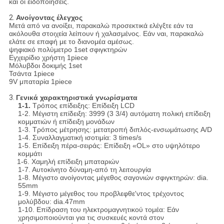
και οι ειδοποιήσεις.
2.
Ανοίγοντας έλεγχος
Μετά από να ανοίξει, παρακαλώ προσεκτικά ελέγξτε εάν τα
ακόλουθα στοιχεία λείπουν ή χαλασμένος. Εάν ναι, παρακαλώ
ελάτε σε επαφή με το διανομέα αμέσως.
ψηφιακό πολύμετρο 1set σφιγκτηρών
Εγχειρίδιο χρήστη 1piece
Μόλυβδοι δοκιμής 1set
Τσάντα 1piece
9V μπαταρία 1piece
3.
Γενικά χαρακτηριστικά γνωρίσματα
1-1.
Τρόπος επίδειξης: Επίδειξη LCD
1-2. Μέγιστη επίδειξη: 3999 (3 3/4) αυτόματη πολική επίδειξη
κομματιών ή επίδειξη μονάδων
1-3. Τρόπος μέτρησης: μετατροπή διπλός-ενσωμάτωσης A/D
1-4. Συναλλαγματική ισοτιμία: 3 times/s
1-5. Επίδειξη πέρα-σειράς: Επίδειξη «OL» στο υψηλότερο
κομμάτι
1-6. Χαμηλή επίδειξη μπαταριών
1-7. Αυτοκίνητο δύναμη-από τη λειτουργία
1-8. Μέγιστο ανοίγοντας μέγεθος σαγονιών σφιγκτηρών: dia.
55mm
1-9. Μέγιστο μέγεθος του προβλεφθε'ντος τρέχοντος
μολύβδου: dia.47mm
1-10. Επίδραση του ηλεκτρομαγνητικού τομέα: Εάν
χρησιμοποιούνται για τις συσκευές κοντά στον