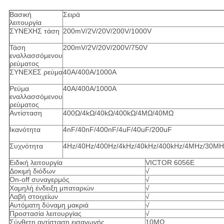
Βασική
Σειρά
λειτουργία
ΣΥΝΕΧΗΣ τάση
200mV/2V/20V/200V/1000V
Τάση
200mV/2V/20V/200V/750V
εναλλασσόμενου
ρεύματος
ΣΥΝΕΧΕΣ ρεύμα
40A/400A/1000A
Ρεύμα
40A/400A/1000A
εναλλασσόμενου
ρεύματος
Αντίσταση
400Ω/4kΩ/40kΩ/400kΩ/4MΩ/40MΩ
Ικανότητα
4nF/40nF/400nF/4uF/40uF/200uF
Συχνότητα
4Hz/40Hz/400Hz/4kHz/40kHz/400kHz/4MHz/30MH
Ειδική λειτουργία
VICTOR 6056E
Δοκιμή διόδων
√
On-off συναγερμός
√
Χαμηλή ένδειξη μπαταριών
√
Λαβή στοιχείων
√
Αυτόματη δύναμη μακριά
√
Προστασία λειτουργίας
√
Σύνθετη αντίσταση εισαγωγής
10MΩ