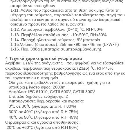
ηλεκτρομαγνητικό τομέα, οι ασταθείς ή ανακριβείς αναγνώσεις
μπορούν να επιδειχθούν
1-11. Λάθος που προκαλείται από τη θέση δοκιμής: Κατά τη
μέτρηση του ρεύματος, παρακαλώ τοποθετήστε την πηγή που
εξετάζεται στο κέντρο του σαγονιού σφιγκτηρών διαφορετικά,
ορισμένο πρόσθετο λάθος θα εμφανιστεί
1-12. Λειτουργικό περιβάλλον: (0~40) ℃, RH<80%
1-13. Περιβάλλον αποθήκευσης: -10~50℃, RH<80%
1-14. Παροχή ηλεκτρικού ρεύματος: 9V μπαταρία
1-15.Volume (διαστάσεις): 255mm×90mm×46mm (L×W×H)
1-16. Περ. 388g (μπαταρία συμπεριλαμβανόμενη).
4.
Τεχνικά χαρακτηριστικά γνωρίσματα
Ακρίβεια: ± (a% της ανάγνωσης + του ψηφίου) για να εξασφαλίσει
ακρίβεια, περιβαλλοντική θερμοκρασία: (23±5) ℃, RH<75%
περίοδος εξουσιοδότησης βαθμολόγησης ως ένα έτος από την εκ
του εργοστασίου ημερομηνία.
Οδηγίες και περιβαλλοντικός περιορισμός: χρήση για το
υπαίθρια μέγιστο ύψος: 2000m
Ασφάλεια: IEC 61010, CATII 600V, CATIII 300V
Επίπεδο δημόσιας ενόχλησης: 2
Λειτουργούσες θερμοκρασία και υγρασία:
0℃ σε 30℃ (λιγότερο από R.H 80%)
30℃ σε 40℃ (λιγότερο από R.H 75%)
40℃ σε 50℃ (λιγότερο από R.H 45%)
Θερμοκρασία και υγρασία αποθήκευσης:
-20℃ σε +60℃ (λιγότερο από R.H 80%)