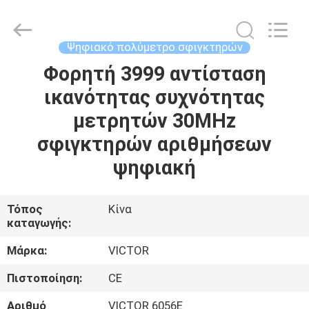
ELECTRONICS
CO.,LTD.
All
Rights
Reserved.
Ψηφιακό πολύμετρο σφιγκτηρών
Developed
by
Φορητή 3999 αντίσταση
ΣΠΊΤΙ
ECER
ικανότητας συχνότητας
ΠΡΟΪΌΝΤΑ
μετρητών 30MHz
σφιγκτηρών αριθμήσεων
ΠΕΡΊΠΟΥ
ψηφιακή
ΕΜΕΊΣ
Τόπος
Κίνα
καταγωγής:
ΓΎΡΟΣ
ΕΡΓΟΣΤΑΣΊΩΝ
Μάρκα:
VICTOR
Πιστοποίηση:
CE
ΠΟΙΟΤΙΚΌΣ
Αριθμό
VICTOR 6056E