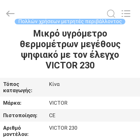
BEICHENG
ELECTRONICS
CO.,LTD.
All
Rights
Πολλών χρήσεων μετρητές περιβάλλοντος
Reserved.
Developed
by
Μικρό υγρόμετρο
ΣΠΊΤΙ
ECER
θερμομέτρων μεγέθους
ΠΡΟΪΌΝΤΑ
ψηφιακό με τον έλεγχο
VICTOR 230
ΠΕΡΊΠΟΥ
ΕΜΕΊΣ
Τόπος
Κίνα
καταγωγής:
ΓΎΡΟΣ
Μάρκα:
VICTOR
ΕΡΓΟΣΤΑΣΊΩΝ
Πιστοποίηση:
CE
Αριθμό
VICTOR 230
ΠΟΙΟΤΙΚΌΣ
μοντέλου: