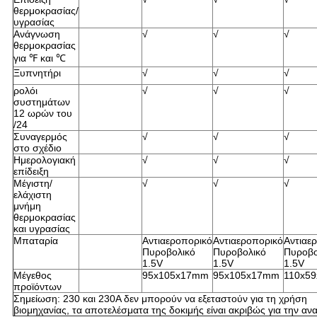
θερμοκρασίας/
υγρασίας
Ανάγνωση
√
√
√
θερμοκρασίας
για ℉ και ℃
Ξυπνητήρι
√
√
√
ρολόι
√
√
√
συστημάτων
12 ωρών του
/24
Συναγερμός
√
√
√
στο σχέδιο
Ημερολογιακή
√
√
√
επίδειξη
Μέγιστη/
√
√
√
ελάχιστη
μνήμη
θερμοκρασίας
και υγρασίας
Μπαταρία
Αντιαεροπορικό
Αντιαεροπορικό
Αντιαε
Πυροβολικό
Πυροβολικό
Πυροβο
1.5V
1.5V
1.5V
Μέγεθος
95x105x17mm
95x105x17mm
110x5
προϊόντων
Σημείωση: 230 και 230A δεν μπορούν να εξεταστούν για τη χρήση
βιομηχανίας, τα αποτελέσματα της δοκιμής είναι ακριβώς για την αν