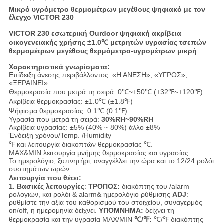
Μικρό υγρόμετρο θερμομέτρων μεγέθους ψηφιακό με τον
έλεγχο VICTOR 230
VICTOR 230 εσωτερική Ourdoor ψηφιακή ακρίβεια
οικογενειακής χρήσης ±1.0℃ μετρητών υγρασίας τσεπών
θερμομέτρων μεγέθους θερμόμετρο-υγρομέτρων μικρή
Χαρακτηριστικά γνωρίσματα:
Επίδειξη άνεσης περιβάλλοντος: «Η ΑΝΕΣΗ», «ΥΓΡΟΣ»,
«ΞΕΡΑΙΝΕΙ»
Θερμοκρασία που μετρά τη σειρά: 0℃~+50℃ (+32℉~+120℉)
Ακρίβεια θερμοκρασίας: ±1.0℃ (±1.8℉)
Ψήφισμα θερμοκρασίας: 0.1℃ (0.1℉)
Υγρασία που μετρά τη σειρά:
30%RH~90%RH
Ακρίβεια υγρασίας: ±5% (40% ~ 80%) άλλο ±8%
Ένδειξη χρόνου/Temp. /Humidity
℉ και λειτουργία διακοπτών θερμοκρασίας ℃.
MAX&MIN λειτουργία μνήμης θερμοκρασίας και υγρασίας.
Το ημερολόγιο, ξυπνητήρι, αναγγέλλει την ώρα και το 12/24 ρολόι
συστημάτων ωρών.
Λειτουργία που θέτει:
1. Βασικές λειτουργίες
:
ΤΡΟΠΟΣ:
διακόπτης του /alarm
ρολογιών, και ρολόι & alarm& ημερολόγιο ρύθμισης
ADJ
:
ρυθμίστε την αξία του καθορισμού του στοιχείου, συναγερμός
on/off, η ημερομηνία δείχνει.
ΥΠΟΜΝΗΜΑ:
δείχνει τη
θερμοκρασία και την υγρασία MAX/MIN
℃/℉:
℃/℉ διακόπτης