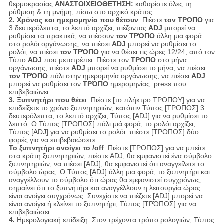
θερμοκρασίας
ΑΝΑΣΤΟΙΧΕΙΟΘΕΤΗΣΗ:
καθαρίστε όλες τη
ρύθμιση & τη μνήμη, πίσω στο αρχικό κράτος.
2. Χρόνος και ημερομηνία που θέτουν
: Πιέστε
τον ΤΡΟΠΟ
για
3 δευτερόλεπτα, το λεπτό αρχίζει, πιέζοντας
ADJ
μπορεί να
ρυθμίσει τα πρακτικά, να πιέσουν
τον ΤΡΌΠΟ
άλλη μια φορά
στο ρολόι οργάνωσης, να πιέσει
ADJ
μπορεί να ρυθμίσει το
ρολόι, να πιέσει
τον ΤΡΌΠΟ
για να θέσει τις ώρες 12/24, από τον
Τύπο
ADJ
που μετατρέπει. Πιέστε τον
ΤΡΟΠΟ
στο μήνα
οργάνωσης, πιέστε
ADJ
μπορεί να ρυθμίσει το μήνα, να πιέσει
τον ΤΡΌΠΟ
πάλι στην ημερομηνία οργάνωσης, να πιέσει
ADJ
μπορεί να ρυθμίσει τον
ΤΡΌΠΟ
ημερομηνίας .press που
επιβεβαιώνει.
3. Ξυπνητήρι που θέτει
: Πιέστε [το πλήκτρο ΤΡΟΠΟΥ] για να
επιδείξετε το χρόνο ξυπνητηριών, κατόπιν Τύπος [ΤΡΟΠΟΣ] 3
δευτερόλεπτα, το λεπτό αρχίζει, Τύπος [ADJ] για να ρυθμίσει το
λεπτό. Ο Τύπος [ΤΡΟΠΟΣ] πάλι μιά φορά, το ρολόι αρχίζει,
Τύπος [ADJ] για να ρυθμίσει το ρολόι. πιέστε [ΤΡΟΠΟΣ] δύο
φορές για να επιβεβαιώσετε.
Το ξυπνητήρι ανοίγει το /off
: Πιέστε [ΤΡΟΠΟΣ] για να μπείτε
στα κράτη ξυπνητηριών, πιέστε ADJ, θα εμφανιστεί ένα σύμβολο
ξυπνητηριών, να πιέσει [ADJ], θα εμφανιστεί ότι αναγγείλετε το
σύμβολο ώρας. Ο Τύπος [ADJ] άλλη μια φορά, το ξυπνητήρι και
αναγγέλλουν το σύμβολο ότι ώρας θα εμφανιστεί συγχρόνως,
σημαίνει ότι το ξυπνητήρι και αναγγέλλουν η λειτουργία ώρας
είναι ανοίγει συγχρόνως. Συνεχίστε να πιέζετε [ADJ] μπορεί να
είναι ανοίγει ή κλείνει το ξυπνητήρι, Τύπος [ΤΡΌΠΟΣ] για να
επιβεβαιώσει.
4.
Ημερολογιακή επίδειξη: Στον τρέχοντα τρόπο ρολογιών, Τύπος