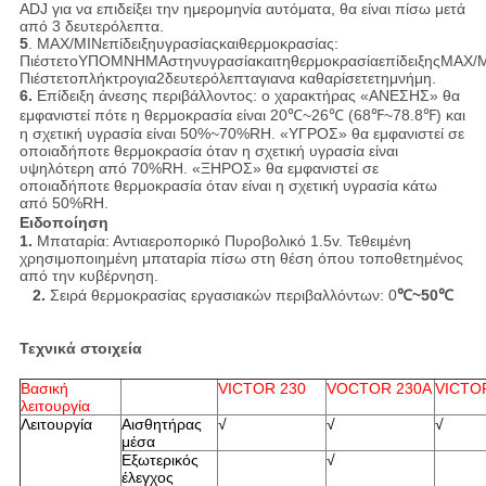
ADJ για να επιδείξει την ημερομηνία αυτόματα, θα είναι πίσω μετά
από 3 δευτερόλεπτα.
5
. MAX/MINεπίδειξηυγρασίαςκαιθερμοκρασίας:
ΠιέστετοΥΠΟΜΝΗΜΑστηνυγρασίακαιτηθερμοκρασίαεπίδειξηςMAX/
Πιέστετοπλήκτρογια2δευτερόλεπταγιανα καθαρίσετετημνήμη.
6.
Επίδειξη άνεσης περιβάλλοντος: ο χαρακτήρας «ΑΝΕΣΗΣ» θα
εμφανιστεί πότε η θερμοκρασία είναι 20℃~26℃ (68℉~78.8℉) και
η σχετική υγρασία είναι 50%~70%RH. «ΥΓΡΟΣ» θα εμφανιστεί σε
οποιαδήποτε θερμοκρασία όταν η σχετική υγρασία είναι
υψηλότερη από 70%RH. «ΞΗΡΟΣ» θα εμφανιστεί σε
οποιαδήποτε θερμοκρασία όταν είναι η σχετική υγρασία κάτω
από 50%RH.
Ειδοποίηση
1.
Μπαταρία: Αντιαεροπορικό Πυροβολικό 1.5v. Τεθειμένη
χρησιμοποιημένη μπαταρία πίσω στη θέση όπου τοποθετημένος
από την κυβέρνηση.
2.
Σειρά θερμοκρασίας εργασιακών περιβαλλόντων: 0
℃~50℃
Τεχνικά στοιχεία
Βασική
VICTOR 230
VOCTOR 230A
VICTO
λειτουργία
Λειτουργία
Αισθητήρας
√
√
√
μέσα
Εξωτερικός
√
έλεγχος