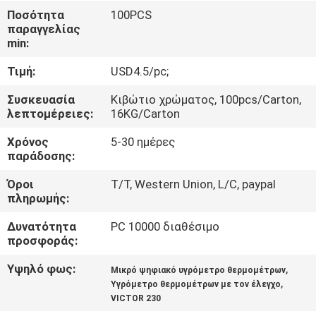
ΈΛΕΓΧΟΣ
Ποσότητα
100PCS
παραγγελίας
min:
ΜΑΣ
Τιμή:
USD4.5/pc;
ΕΛΆΤΕ
ΣΕ
Συσκευασία
Κιβώτιο χρώματος, 100pcs/Carton,
λεπτομέρειες:
16KG/Carton
ΕΠΑΦΉ
Χρόνος
5-30 ημέρες
ΜΕ
παράδοσης:
Όροι
T/T, Western Union, L/C, paypal
ΕΙΔΉΣΕΙΣ
πληρωμής:
Δυνατότητα
PC 10000 διαθέσιμο
ΠΕΡΙΠΤΏΣΕΙΣ
προσφοράς:
Υψηλό φως:
,
Μικρό ψηφιακό υγρόμετρο θερμομέτρων
SITEMAP
,
Υγρόμετρο θερμομέτρων με τον έλεγχο
VICTOR 230