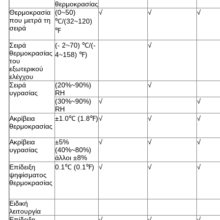
θερμοκρασίας
Θερμοκρασία
(0~50)
√
√
√
που μετρά τη
℃/(32~120)
σειρά
℉
Σειρά
(- 2~70) ℃/(-
√
θερμοκρασίας
4~158) ℉)
του
εξωτερικού
ελέγχου
Σειρά
(20%~90%)
√
υγρασίας
RH
(30%~90%)
√
√
RH
Ακρίβεια
±1.0℃ (1.8℉)
√
√
√
θερμοκρασίας
Ακρίβεια
±5%
√
√
√
υγρασίας
(40%~80%)
άλλοι ±8%
Επίδειξη
0.1℃ (0.1℉)
√
√
√
ψηφίσματος
θερμοκρασίας
Ειδική
λειτουργία
Επίδειξη
√
√
√