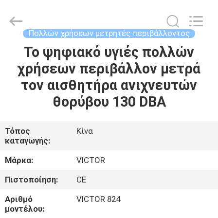
BEICHENG
ELECTRONICS
CO.,LTD.
All
Rights
Πολλών χρήσεων μετρητές περιβάλλοντος
Reserved.
Developed
by
Το ψηφιακό υγιές πολλών
ΣΠΊΤΙ
ECER
χρήσεων περιβάλλον μετρά
ΠΡΟΪΌΝΤΑ
τον αισθητήρα ανιχνευτών
θορύβου 130 DBA
ΠΕΡΊΠΟΥ
ΕΜΕΊΣ
Τόπος
Κίνα
καταγωγής:
ΓΎΡΟΣ
Μάρκα:
VICTOR
ΕΡΓΟΣΤΑΣΊΩΝ
Πιστοποίηση:
CE
Αριθμό
VICTOR 824
ΠΟΙΟΤΙΚΌΣ
μοντέλου: