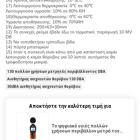
16) Χρόνος αυτοεπιθεώρησης: 10 SEC
17) Λειτουργούσα θερμοκρασία: 0℃ σε 40℃
Λειτουργούσα υγρασία: 10% σε 80% RH
18)Θερμοκρασία αποθήκευσης: 0℃ σε 60℃
Υγρασία αποθήκευσης: 10% σε 70%RH
19) Διαστάσεις: 200×63×30mm
12) Το συνεχές ρεύμα έβαλε έξω το τερματικό: παραγωγή 10 MV
DB
13) Να τοποθετήσει τρίποδων βίδα
14) πόρτα μπαταριών
15) όταν η συσκευή είναι κάτω από μια κατάσταση καμία
λειτουργία ή καμία θόρυβος για 10 λεπτά, αυτόματος θα
τροφοδοτήσει μακριά.
130 πολλών χρήσεων μετρητές περιβάλλοντος DBA
Αισθητήρας ανιχνευτών θορύβου 130 DBA
30dBA αισθητήρας ανιχνευτών θορύβου
Αποκτήστε την καλύτερη τιμή για
Το ψηφιακό υγιές πολλών
χρήσεων περιβάλλον μετρά τον
αισθητήρα ανιχνευτών θορύβου