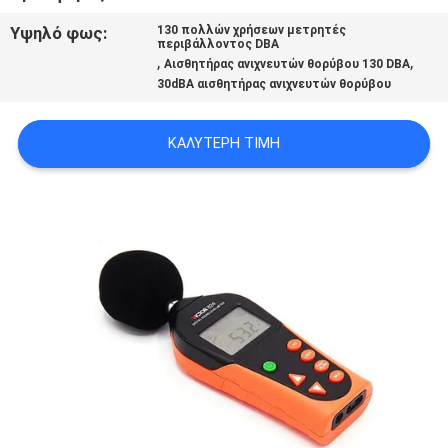
PRIVACY
Υψηλό φως:
130 πολλών χρήσεων μετρητές
περιβάλλοντος DBA
POLICY
,
,
Αισθητήρας ανιχνευτών θορύβου 130 DBA
30dBA αισθητήρας ανιχνευτών θορύβου
ΚΑΛΎΤΕΡΗ ΤΙΜΉ