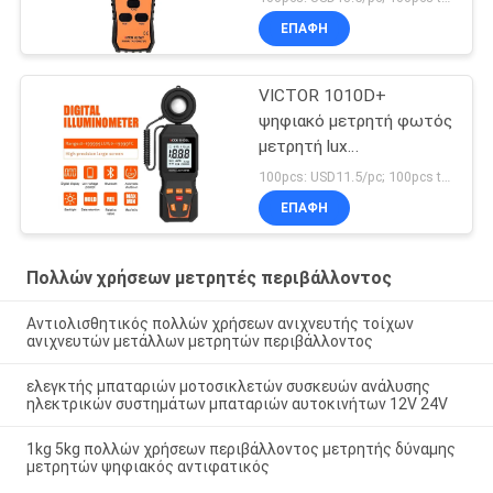
ΕΠΑΦΉ
VICTOR 1010D+
ψηφιακό μετρητή φωτός
μετρητή lux
0~200000lux φθηνό
100pcs: USD11.5/pc; 100pcs to 500pcs: USD10.5/pc; 500pcs to 1000pcs: USD10 MOQ:100PCS
μετρητή φωτεινότητας
ΕΠΑΦΉ
lux για LED
Πολλών χρήσεων μετρητές περιβάλλοντος
Αντιολισθητικός πολλών χρήσεων ανιχνευτής τοίχων
ανιχνευτών μετάλλων μετρητών περιβάλλοντος
ελεγκτής μπαταριών μοτοσικλετών συσκευών ανάλυσης
ηλεκτρικών συστημάτων μπαταριών αυτοκινήτων 12V 24V
1kg 5kg πολλών χρήσεων περιβάλλοντος μετρητής δύναμης
μετρητών ψηφιακός αντιφατικός