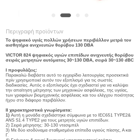
Περιγραφή προϊόντων
Το ψηφιακό υγιές πολλών χρήσεων περιβάλλον μετρά τον
αισθητήρα ανιχνευτών θορύβου 130 DBA
VICTOR 824 ψηφιακός υγιών επιπέδων ανιχνευτής θορύβου
σειράς μετρητών αυτόματος 30~130 DBA, σειρά 30~130 dBC
Ι προφυλάξεις:
Παρακαλώ διαβάστε αυτό το εγχειρίδιο λειτουργίας προσεκτικά
πρίν χρησιμοποιεί αυτόν τον εξοπλισμό για τις σωστές
διαδικασίες. Αυτός ο εξοπλισμός έχει σχεδιαστεί για να καλύψει
την απαίτηση μέτρησης των μηχανικών ασφάλειας, της υγείας,
των γραφείων βιομηχανικής ασφάλειας και του ελέγχου ποιότητας
ήχου στο διάφορο περιβάλλον.
ΙΙ χαρακτηριστικά γνωρίσματα:
1)
Αυτή η μονάδα σχεδιάστηκε σύμφωνα με το IEC651 TYPE2&
ANS S1.4 TYPE2 για τους μετρητές υγιών επιπέδων.
2) Σειρά μέτρησης: 30-130 ντεσιμπέλ
3) Με δύο ισοδύναμα σταθμισμένα επίπεδα υγιούς πίεσης, Α και
Γ.