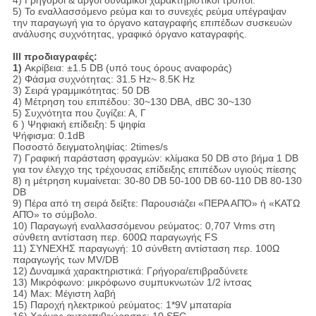
4) Γρήγοροι & αργοί δυναμικοί χαρακτηριστικοί τρόποι.
5) Το εναλλασσόμενο ρεύμα και το συνεχές ρεύμα υπέγραψαν
την παραγωγή για το όργανο καταγραφής επιπέδων συσκευών
ανάλυσης συχνότητας, γραφικό όργανο καταγραφής.
ΙΙΙ προδιαγραφές:
1)
Ακρίβεια: ±1.5 DB (υπό τους όρους αναφοράς)
2) Φάσμα συχνότητας: 31.5 Hz~ 8.5K Hz
3) Σειρά γραμμικότητας: 50 DB
4) Μέτρηση του επιπέδου: 30~130 DBA, dBC 30~130
5) Συχνότητα που ζυγίζει: Α, Γ
6 ) Ψηφιακή επίδειξη: 5 ψηφία
Ψήφισμα: 0.1dB
Ποσοστό δειγματοληψίας: 2times/s
7) Γραφική παράσταση φραγμών: κλίμακα 50 DB στο βήμα 1 DB
για τον έλεγχο της τρέχουσας επίδειξης επιπέδων υγιούς πίεσης
8) η μέτρηση κυμαίνεται: 30-80 DB 50-100 DB 60-110 DB 80-130
DB
9) Πέρα από τη σειρά δείξτε: Παρουσιάζει «ΠΕΡΑ ΑΠΌ» ή «ΚΑΤΩ
ΑΠΌ» το σύμβολο.
10) Παραγωγή εναλλασσόμενου ρεύματος: 0,707 Vrms στη
σύνθετη αντίσταση περ. 600Ω παραγωγής FS
11) ΣΥΝΕΧΗΣ παραγωγή: 10 σύνθετη αντίσταση περ. 100Ω
παραγωγής των MV/DB
12) Δυναμικά χαρακτηριστικά: Γρήγορα/επιβραδύνετε
13) Μικρόφωνο: μικρόφωνο συμπυκνωτών 1/2 ίντσας
14) Max: Μέγιστη λαβή
15) Παροχή ηλεκτρικού ρεύματος: 1*9V μπαταρία