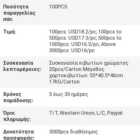
ΈΛΕΓΧΟΣ
Ποσότητα
100PCS
παραγγελίας
min:
ΜΑΣ
Τιμή:
100pcs: USD18.2/pc; 100pcs to
ΕΛΆΤΕ
500pcs: USD17.3/pc; 500pcs to
ΣΕ
1000pcs: USD16.5/pc; Above
3000pcs: USD16/pc
ΕΠΑΦΉ
Συσκευασία
Συσκευασία κιβωτίων χρώματος
ΜΕ
λεπτομέρειες:
20pcs/Carton Μέγεθος
χαρτοκιβωτίων: 55*40.5*46cm
17KG/Carton
ΕΙΔΉΣΕΙΣ
Χρόνος
5 έως 30 ημέρες
παράδοσης:
ΠΕΡΙΠΤΏΣΕΙΣ
Όροι
T/T, Western Union, L/C, Paypal
πληρωμής:
SITEMAP
Δυνατότητα
3000pcs διαθέσιμος
προσφοράς: