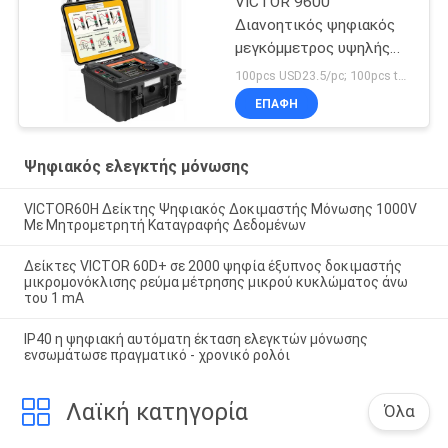
VICTOR 9600
Διανοητικός ψηφιακός
μεγκόμμετρος υψηλής
τάσης 5KV Μετρητής
100pcs USD23.5/pc; 100pcs to 500pcs USD22.3/pc; above 500pcs USD21.3/pc MOQ:100PCS
αντίστασης μόνωσης
ΕΠΑΦΉ
Δοκιμαστής δοκιμής
μόνωσης
Ψηφιακός ελεγκτής μόνωσης
VICTOR60H Δείκτης Ψηφιακός Δοκιμαστής Μόνωσης 1000V
Με Μητρομετρητή Καταγραφής Δεδομένων
Δείκτες VICTOR 60D+ σε 2000 ψηφία έξυπνος δοκιμαστής
μικρομονόκλισης ρεύμα μέτρησης μικρού κυκλώματος άνω
του 1 mA
IP40 η ψηφιακή αυτόματη έκταση ελεγκτών μόνωσης
ενσωμάτωσε πραγματικό - χρονικό ρολόι
Λαϊκή κατηγορία
Όλα