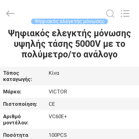
BEICHENG
ELECTRONICS
CO.,LTD.
All
Rights
Ψηφιακός ελεγκτής μόνωσης
Reserved.
Developed
by
Ψηφιακός ελεγκτής μόνωσης
ΣΠΊΤΙ
ECER
υψηλής τάσης 5000V με το
ΠΡΟΪΌΝΤΑ
πολύμετρο/το ανάλογο
ΠΕΡΊΠΟΥ
Τόπος
Κίνα
καταγωγής:
ΕΜΕΊΣ
Μάρκα:
VICTOR
ΓΎΡΟΣ
Πιστοποίηση:
CE
ΕΡΓΟΣΤΑΣΊΩΝ
Αριθμό
VC60E+
μοντέλου:
ΠΟΙΟΤΙΚΌΣ
Ποσότητα
100PCS