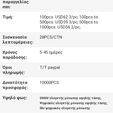
παραγγελίας
ΈΛΕΓΧΟΣ
min:
Τιμή:
100pcs: USD62.3/pc; 100pcs to
ΜΑΣ
500pcs: USD59.3/pc; 500pcs to
ΕΛΆΤΕ
1000pcs: USD56.2/pc;
ΣΕ
Συσκευασία
28PCS/CTN
λεπτομέρειες:
ΕΠΑΦΉ
Χρόνος
5-45 ημέρες
ΜΕ
παράδοσης:
Όροι
T/T paypal
ΕΙΔΉΣΕΙΣ
πληρωμής:
Δυνατότητα
10000PCS
ΠΕΡΙΠΤΏΣΕΙΣ
προσφοράς:
Υψηλό φως:
,
5000V ελεγκτής μόνωσης υψηλής τάσης
SITEMAP
,
Ψηφιακός ελεγκτής μόνωσης υψηλής τάσης
5kv ψηφιακός ελεγκτής μόνωσης