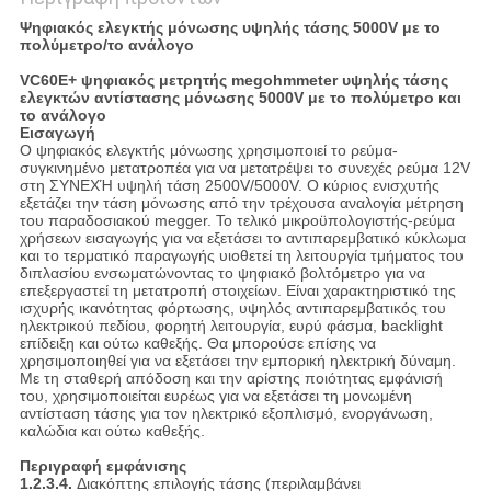
Ψηφιακός ελεγκτής μόνωσης υψηλής τάσης 5000V με το
πολύμετρο/το ανάλογο
VC60E+ ψηφιακός μετρητής megohmmeter υψηλής τάσης
ελεγκτών αντίστασης μόνωσης 5000V με το πολύμετρο και
το ανάλογο
Εισαγωγή
Ο ψηφιακός ελεγκτής μόνωσης χρησιμοποιεί το ρεύμα-
συγκινημένο μετατροπέα για να μετατρέψει το συνεχές ρεύμα 12V
στη ΣΥΝΕΧΉ υψηλή τάση 2500V/5000V. Ο κύριος ενισχυτής
εξετάζει την τάση μόνωσης από την τρέχουσα αναλογία μέτρηση
του παραδοσιακού megger. Το τελικό μικροϋπολογιστής-ρεύμα
χρήσεων εισαγωγής για να εξετάσει το αντιπαρεμβατικό κύκλωμα
και το τερματικό παραγωγής υιοθετεί τη λειτουργία τμήματος του
διπλασίου ενσωματώνοντας το ψηφιακό βολτόμετρο για να
επεξεργαστεί τη μετατροπή στοιχείων. Είναι χαρακτηριστικό της
ισχυρής ικανότητας φόρτωσης, υψηλός αντιπαρεμβατικός του
ηλεκτρικού πεδίου, φορητή λειτουργία, ευρύ φάσμα, backlight
επίδειξη και ούτω καθεξής. Θα μπορούσε επίσης να
χρησιμοποιηθεί για να εξετάσει την εμπορική ηλεκτρική δύναμη.
Με τη σταθερή απόδοση και την αρίστης ποιότητας εμφάνισή
του, χρησιμοποιείται ευρέως για να εξετάσει τη μονωμένη
αντίσταση τάσης για τον ηλεκτρικό εξοπλισμό, ενοργάνωση,
καλώδια και ούτω καθεξής.
Περιγραφή εμφάνισης
1.2.3.4.
Διακόπτης επιλογής τάσης (περιλαμβάνει