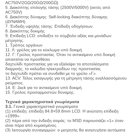
AC750V/2GΩ/20GΩ/200GΩ)
5. Διακόπτης επιλογής τάσης (2500V/5000V) (εκτός από
AC750V)
6. Διακόπτης δύναμης: Self-locking διακόπτης δύναμης
(ΔΥΝΑΜΗ).
7. Ένδειξη υψηλής τάσης: Επίδειξη οδηγήσεων.
8. Διακόπτης δοκιμής
9. Επίδειξη LCD: επιδείξτε το σύμβολο αξίας και μονάδων
μέτρησης.
1. Τρόπος οργάνων
11. Λ: γρύλος για το κύκλωμα υπό δοκιμή.
12. Γ: Γρύλος προστασίας. Όταν το αντικείμενο υπό δοκιμή
απαιτείται να προσθέσει
δαχτυλίδι προστασίας για να εξαλείψει τα αποτελέσματα
διαρροής, το καλώδιο ηλεκτροδίων της προστασίας
το δαχτυλίδι πρέπει να συνδεθεί με το γρύλο «Γ».
13. ACV: Τέλος εισαγωγής για τη μέτρηση τάσης εναλλασσόμενου
ρεύματος.
14. Ε: Jack για το αντικείμενο υπό δοκιμή.
15. Γρύλος προσαρμοστών δύναμης.
Τεχνικά χαρακτηριστικά γνωρίσματα
3.1.
Γενικά χαρακτηριστικά γνωρίσματα
(1) επίδειξη: επίδειξη 84.8×59.8mm LCD. Η ανώτατη επίδειξη
«1999».
(2) πέρα από την ένδειξη σειράς: το MSD παρουσιάζει «1» όταν
είναι πέρα από κυμασμένος.
(3) λειτουργία συναγερμών: ο μετρητής θα ανησυχήσει αυτόματα