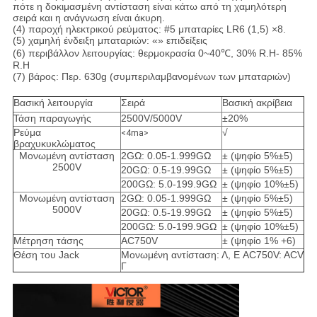
πότε η δοκιμασμένη αντίσταση είναι κάτω από τη χαμηλότερη
σειρά και η ανάγνωση είναι άκυρη.
(4) παροχή ηλεκτρικού ρεύματος: #5 μπαταρίες LR6 (1,5) ×8.
(5) χαμηλή ένδειξη μπαταριών: «» επιδείξεις
(6) περιβάλλον λειτουργίας: θερμοκρασία 0~40℃, 30% R.H- 85%
R.H
(7) βάρος: Περ. 630g (συμπεριλαμβανομένων των μπαταριών)
Βασική λειτουργία
Σειρά
Βασική ακρίβεια
Τάση παραγωγής
2500V/5000V
±20%
Ρεύμα
√
<4ma>
βραχυκυκλώματος
Μονωμένη αντίσταση
2GΩ: 0.05-1.999GΩ
± (ψηφίο 5%±5)
2500V
20GΩ: 0.5-19.99GΩ
± (ψηφίο 5%±5)
200GΩ: 5.0-199.9GΩ
± (ψηφίο 10%±5)
Μονωμένη αντίσταση
2GΩ: 0.05-1.999GΩ
± (ψηφίο 5%±5)
5000V
20GΩ: 0.5-19.99GΩ
± (ψηφίο 5%±5)
200GΩ: 5.0-199.9GΩ
± (ψηφίο 10%±5)
Μέτρηση τάσης
AC750V
± (ψηφίο 1% +6)
Θέση του Jack
Μονωμένη αντίσταση: Λ, Ε AC750V: ACV
Γ