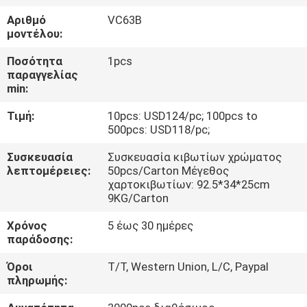
ΈΛΕΓΧΟΣ
Αριθμό
VC63B
μοντέλου:
ΜΑΣ
Ποσότητα
1pcs
ΕΛΆΤΕ
παραγγελίας
min:
ΣΕ
Τιμή:
10pcs: USD124/pc; 100pcs to
ΕΠΑΦΉ
500pcs: USD118/pc;
ΜΕ
Συσκευασία
Συσκευασία κιβωτίων χρώματος
λεπτομέρειες:
50pcs/Carton Μέγεθος
χαρτοκιβωτίων: 92.5*34*25cm
ΕΙΔΉΣΕΙΣ
9KG/Carton
Χρόνος
5 έως 30 ημέρες
ΠΕΡΙΠΤΏΣΕΙΣ
παράδοσης:
Όροι
T/T, Western Union, L/C, Paypal
SITEMAP
πληρωμής: