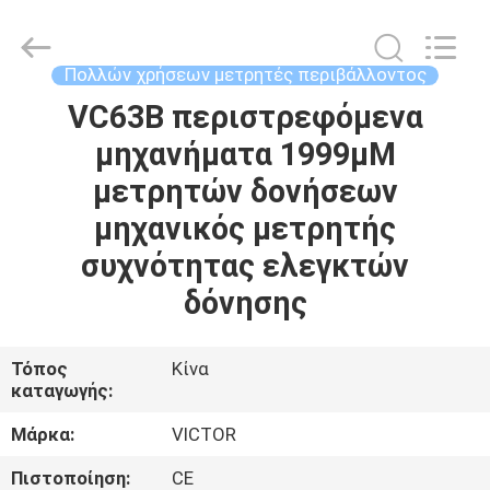
BEICHENG
ELECTRONICS
CO.,LTD.
All
Rights
Πολλών χρήσεων μετρητές περιβάλλοντος
Reserved.
Developed
by
VC63B περιστρεφόμενα
ΣΠΊΤΙ
ECER
μηχανήματα 1999μM
ΠΡΟΪΌΝΤΑ
μετρητών δονήσεων
μηχανικός μετρητής
ΠΕΡΊΠΟΥ
συχνότητας ελεγκτών
ΕΜΕΊΣ
δόνησης
ΓΎΡΟΣ
Τόπος
Κίνα
καταγωγής:
ΕΡΓΟΣΤΑΣΊΩΝ
Μάρκα:
VICTOR
ΠΟΙΟΤΙΚΌΣ
Πιστοποίηση:
CE