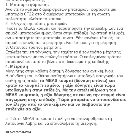
1. Μπαταρία φόρτωσης
Ανοίξτε το καπάκι διαμερισμάτων μπαταριών, φορτώστε μια
μπαταρία 6F22 στο διαμέρισμα μπαταριών με τη σωστή
πολικότητα, κλείστε το καπάκι.
2. Έλεγχος της τάσης μπαταριών
Πιέστε το MEAS κουμπί και παρατηρήστε την επίδειξη. Εάν ένα
σημάδι μπαταριών εμφανίζεται στην επίδειξη (αριστερή πλευρά),
αντικαταστήστε την μπαταρία με νέα. Εάν κανένας τέτοιος το
σημάδι εμφανίζεται, ο μετρητής είναι έτοιμος για τη μέτρηση.
3. Θέτοντας τρόπος μέτρησης
Επιλέξτε την επιτάχυνση, την ταχύτητα ή τον τρόπο μέτρησης
μετατοπίσεων με τον επιλογέα τρόπου. Ο επιλεγμένος τρόπος
υποδεικνύεται από το βέλος στο δικαίωμα της επίδειξης.
4.
Μέτρηση
Μαγνήτης στην κάθετη διατομή δόνησης του αντικειμένου.
Η σύνδεση του ενθέτου αισθητήρων η υποδοχή εισαγωγής του
αισθητήρα,
πιέζει το MEAS κουμπί (δύναμη επάνω) και
κρατά το κουμπί πιεσμένο, η αξία δόνησης είναι τώρα
υποδειγμένη στην επίδειξη. Με την απελευθέρωση του
MEAS κουμπιού, η αξία δόνησης σε εκείνη την στιγμή είναι
παγωμένη στην επίδειξη. Τώρα μπορείτε να αποσυνδέσετε
τον έλεγχο από το αντικείμενο και να διαβάσετε την
επιδειχθείσα αξία.
5.
Πιέστε MEAS το κουμπί πάλι για να επαναρυθμίσετε τη
λειτουργία λαβής και να επαναλάβετε τη μέτρηση.
ΕΙΔΟΠΟΙΗΣΗ