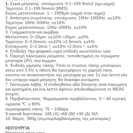
1.
Σειρά μέτρησης: επιτάχυνση: 0.1~199.9m/s2 (ημι-αιχμή)
Ταχύτητα: 0.1~199.9mm/s (RMS)
Εύρος μετατοπίσεων: 1 ~ 1999μm (αιχμή στην αιχμή)
2. Απάντηση συχνότητας: επιτάχυνση: 10Hz~1000Hz, ≤±10%
Ταχύτητα: 10Hz~500Hz, ≤±10%
Εύρος μετατοπίσεων: 10Hz~200Hz, ≤±10%
3. Γραμμικότητα και ακρίβεια
Μετατόπιση: 0~20μm, ≤±10% >20μm, ≤±5%
Ταχύτητα: 0~2.0mm/s, ≤±10% >2.0mm/s, ≤±5%
Επιτάχυνση: 0~2.0m/s ², ≤±10% >2.0m/s ², ≤±5%
4. Επίδειξη: Ημι-ψηφιακή υγρή επίδειξη κρυστάλλου τρία
5. Παροχή ηλεκτρικού ρεύματος: τοποθετημένη σε στρώματα
μπαταρία (9V), ένα κομμάτι
6. Ένδειξη χαμηλής τάσης: Όταν οι πτώσεις τάσης μπαταριών
κάτω από 5.5V, η οθόνη θα προτρέψουν τη χαμηλή τάση,
κατόπιν να αντικαταστήσει την μπαταρία με νέα. Σε ένα λεπτό εάν
δεν υπάρχει καμία μέτρηση, θα διακόψει αυτόματα.
7. Λειτουργία λαβής: Η επιδειχθείσα αξία δόνησης είναι παγωμένη
και κρατημένη για ένα λεπτό αφότου απελευθερώνεται το MEAS
κουμπί.
8. Περιβαλλοντικός: Θερμοκρασία περιβάλλοντος: 0 ~ 40 σχετική
υγρασία ℃: ≤ 80%
ατμοσφαιρική πίεση: 75 ~ 106kpa
9.overall διαστάσεις: 185 (Χ) ×68 (W) ×30 (Δ) ΧΙΛ.
10. Βάρος: 380g (συμπεριλαμβανομένης της μπαταρίας)
ΛΕΙΤΟΥΡΓΙΑ
Μπαταρία φόρτωσης