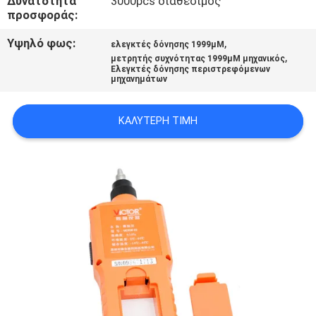
Δυνατότητα
3000pcs διαθέσιμος
PRIVACY
προσφοράς:
POLICY
Υψηλό φως:
,
ελεγκτές δόνησης 1999μM
,
μετρητής συχνότητας 1999μM μηχανικός
Ελεγκτές δόνησης περιστρεφόμενων
μηχανημάτων
ΚΑΛΎΤΕΡΗ ΤΙΜΉ