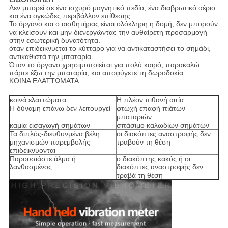
Δεν μπορεί σε ένα ισχυρό μαγνητικό πεδίο, ένα διαβρωτικό αέριο
και ένα ογκώδες περιβάλλον επίθεσης.
Το όργανο και ο αισθητήρας είναι ολόκληρη η δομή, δεν μπορούν
να κλείσουν και μην διενεργώντας την αυθαίρετη προσαρμογή
στην εσωτερική δυνατότητα.
όταν επιδεικνύεται το κύτταρο για να αντικαταστήσει το σημάδι,
αντικαθιστά την μπαταρία.
Όταν το όργανο χρησιμοποιείται για πολύ καιρό, παρακαλώ
πάρτε έξω την μπαταρία, και αποφύγετε τη δωροδοκία.
ΚΟΙΝΑ ΕΛΑΤΤΩΜΑΤΑ
κοινά ελαττώματα
Η πλέον πιθανή αιτία
Η δύναμη επάνω δεν λειτουργεί
φτωχή επαφή πιάτων
μπαταριών
καμία εισαγωγή σημάτων
σπάσιμο καλωδίων σημάτων
Τα διπλός-διευθυνμένα βέλη
οι διακόπτες αναστροφής δεν
μηχανισμών παρεμβολής
τραβούν τη θέση
επιδεικνύονται
Παρουσιάστε άλμα ή
ο διακόπτης κακός ή οι
λανθασμένος
διακόπτες αναστροφής δεν
τραβά τη θέση