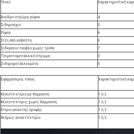
Υλικό
Χαρακτηριστική καμ
Άνυδρο στρώμα γύψου
4
Σιδηρούχιο
3
Γύψος
6
Σίτη από ασβέστη
6
Σιδερένιο τούβλο χωρίς τρύπα
7
Τσιμεντομεταλλικό στρώμα
3
Σιδηρομεταλλεύματα
5
Εφαρμόσιμος τύπος
Χαρακτηριστική καμ
Κλειστό κτίριο με θέρμανση
1 ή 2
Κλειστό κτίριο, χωρίς θέρμανση
1 ή 2
Κτίριο ανοικτής οροφής
1 ή 2
πλήρως ανοικτό κτίριο
1 ή 2