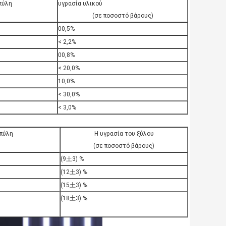
πύλη
υγρασία υλικού
(σε ποσοστό βάρους)
00,5%
< 2,2%
00,8%
< 20,0%
10,0%
< 30,0%
< 3,0%
πύλη
Η υγρασία του ξύλου
(σε ποσοστό βάρους)
(9土3) %
(12土3) %
(15土3) %
(18土3) %