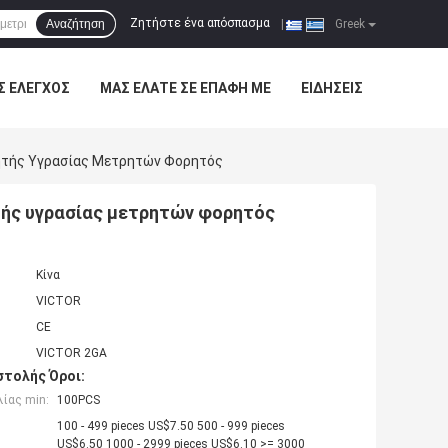
Ζητήστε ένα απόσπασμα
Αναζήτηση
|
Greek
Σ ΈΛΕΓΧΟΣ
ΜΑΣ ΕΛΆΤΕ ΣΕ ΕΠΑΦΉ ΜΕ
ΕΙΔΉΣΕΙΣ
ητής Υγρασίας Μετρητών Φορητός
τής υγρασίας μετρητών φορητός
Κίνα
VICTOR
CE
VICTOR 2GA
τολής Όροι:
ίας min:
100PCS
100 - 499 pieces US$7.50 500 - 999 pieces
US$6.50 1000 - 2999 pieces US$6.10 >= 3000