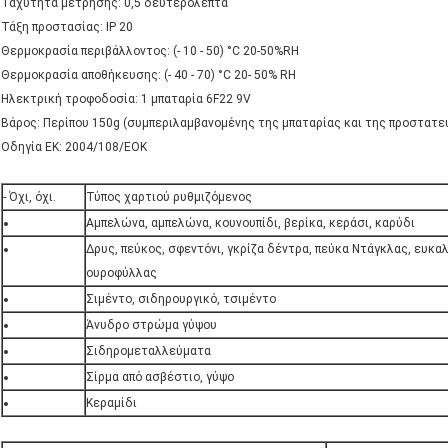
Ταχύτητα μέτρησης: 0,5 δευτερόλεπτα
Τάξη προστασίας: IP 20
Θερμοκρασία περιβάλλοντος: (- 10 - 50) °C 20-50%RH
Θερμοκρασία αποθήκευσης: (- 40 - 70) °C 20- 50% RH
Ηλεκτρική τροφοδοσία: 1 μπαταρία 6F22 9V
Βάρος: Περίπου 150g (συμπεριλαμβανομένης της μπαταρίας και της προστατε
Οδηγία ΕΚ: 2004/108/ΕΟΚ
- Όχι, όχι.
Τύπος χαρτιού ρυθμιζόμενος
Αμπελώνα, αμπελώνα, κουνουπίδι, βερίκα, κεράσι, καρύδι
Δρυς, πεύκος, σφεντόνι, γκρίζα δέντρα, πεύκα Ντάγκλας, ευκα
ουροφύλλας
Σιμέντο, σιδηρουργικό, τσιμέντο
Άνυδρο στρώμα γύψου
Σιδηρομεταλλεύματα
Σίρμα από ασβέστιο, γύψο
Κεραμίδι