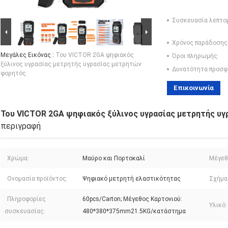
Συσκευασία λεπτο
Χρόνος παράδοσης
Μεγάλες Εικόνας :
Του VICTOR 2GA ψηφιακός
Όροι πληρωμής:
ξύλινος υγρασίας μετρητής υγρασίας μετρητών
Δυνατότητα προσφ
φορητός
Επικοινωνία
Του VICTOR 2GA ψηφιακός ξύλινος υγρασίας μετρητής υ
περιγραφή
Χρώμα:
Μαύρο και Πορτοκαλί
Μέγεθ
Ονομασία προϊόντος:
Ψηφιακό μετρητή ελαστικότητας
Σχήμα 
Πληροφορίες
60pcs/Carton; Μέγεθος Καρτονιού:
Υλικό:
συσκευασίας:
480*380*375mm21.5KG/κατάστημα