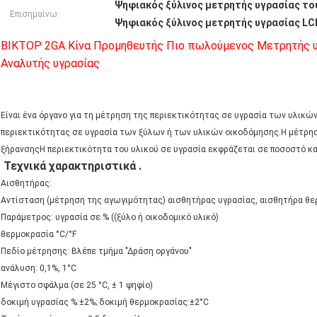
Ψηφιακός ξύλινος μετρητής υγρασίας το
Επισημαίνω:
Ψηφιακός ξύλινος μετρητής υγρασίας LC
ΒΙΚΤΟΡ 2GA Κίνα Προμηθευτής Πιο πωλούμενος Μετρητής υγ
Αναλυτής υγρασίας
Είναι ένα όργανο για τη μέτρηση της περιεκτικότητας σε υγρασία των υλικών
περιεκτικότητας σε υγρασία των ξύλων ή των υλικών οικοδόμησης.Η μέτρηση
ξήρανσηςΗ περιεκτικότητα του υλικού σε υγρασία εκφράζεται σε ποσοστό κα
Τεχνικά χαρακτηριστικά
.
Αισθητήρας:
Αντίσταση (μέτρηση της αγωγιμότητας) αισθητήρας υγρασίας, αισθητήρα θ
Παράμετρος: υγρασία σε % ((ξύλο ή οικοδομικό υλικό)
θερμοκρασία °C/°F
Πεδίο μέτρησης: Βλέπε τμήμα "Δράση οργάνου"
ανάλυση: 0,1%, 1°C
Μέγιστο σφάλμα (σε 25 °C, ± 1 ψηφίο)
δοκιμή υγρασίας %:±2%; δοκιμή θερμοκρασίας:±2°C