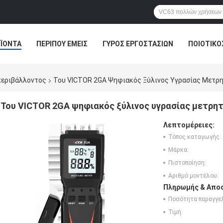
ΪΌΝΤΑ
ΠΕΡΊΠΟΥ ΕΜΕΊΣ
ΓΎΡΟΣ ΕΡΓΟΣΤΑΣΊΩΝ
ΠΟΙΟΤΙΚΌ
περιβάλλοντος
Του VICTOR 2GA Ψηφιακός Ξύλινος Υγρασίας Μετρ
Του VICTOR 2GA ψηφιακός ξύλινος υγρασίας μετρη
Λεπτομέρειες:
Τόπος καταγωγής:
Μάρκα:
Πιστοποίηση:
Αριθμό μοντέλου:
Πληρωμής & Αποσ
Ποσότητα παραγγελ
Τιμή: