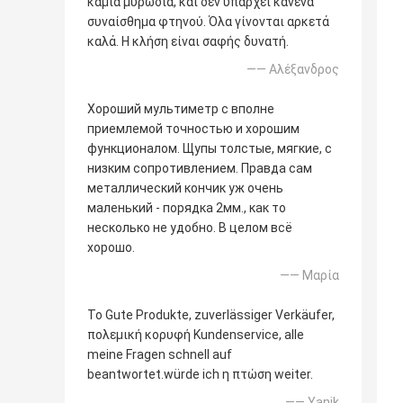
καμία μυρωδιά, και δεν υπάρχει κανένα
συναίσθημα φτηνού. Όλα γίνονται αρκετά
καλά. Η κλήση είναι σαφής δυνατή.
—— Αλέξανδρος
Хороший мультиметр с вполне
приемлемой точностью и хорошим
функционалом. Щупы толстые, мягкие, с
низким сопротивлением. Правда сам
металлический кончик уж очень
маленький - порядка 2мм., как то
несколько не удобно. В целом всё
хорошо.
—— Μαρία
Το Gute Produkte, zuverlässiger Verkäufer,
πολεμική κορυφή Kundenservice, alle
meine Fragen schnell auf
beantwortet.würde ich η πτώση weiter.
—— Yanik