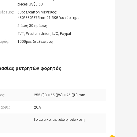
pieces US$5.60
μέρειες:
60pcs/carton Μέγεθος:
480*380*375mm21.5KG/κατάστημα
:
5 έως 30 ημέρες
T/T, Western Union, L/C, Paypal
οράς:
1000pcs διαθέσιμος
γρασίας μετρητών φορητός
ος:
255 ((L) × 65 ((W) × 25 ((H) mm
αριθ.:
2GA
Πλαστικό, μέταλλο, σιλικόζη