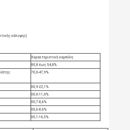
υτικής κάλυψης)
Χαρακτηριστική καμπύλη
80,8 έως 54,8%
λύπτης
70,0-47,9%
00,9-22,1%
00,0-11,0%
00,7-8,6%
00,6-8,6%
00,1-16,5%