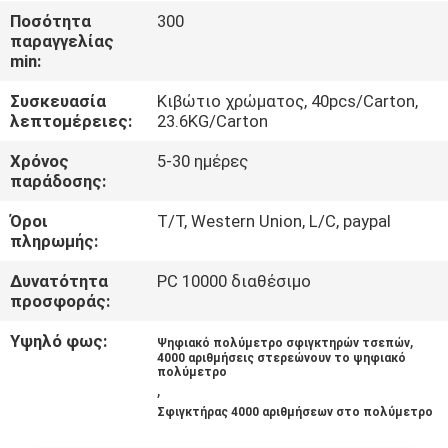
ΈΛΕΓΧΟΣ
Ποσότητα
300
παραγγελίας
min:
ΜΑΣ
Συσκευασία
Κιβώτιο χρώματος, 40pcs/Carton,
ΕΛΆΤΕ
λεπτομέρειες:
23.6KG/Carton
ΣΕ
Χρόνος
5-30 ημέρες
ΕΠΑΦΉ
παράδοσης:
ΜΕ
Όροι
T/T, Western Union, L/C, paypal
πληρωμής:
ΕΙΔΉΣΕΙΣ
Δυνατότητα
PC 10000 διαθέσιμο
προσφοράς:
ΠΕΡΙΠΤΏΣΕΙΣ
Υψηλό φως:
,
Ψηφιακό πολύμετρο σφιγκτηρών τσεπών
4000 αριθμήσεις στερεώνουν το ψηφιακό
πολύμετρο
,
SITEMAP
Σφιγκτήρας 4000 αριθμήσεων στο πολύμετρο