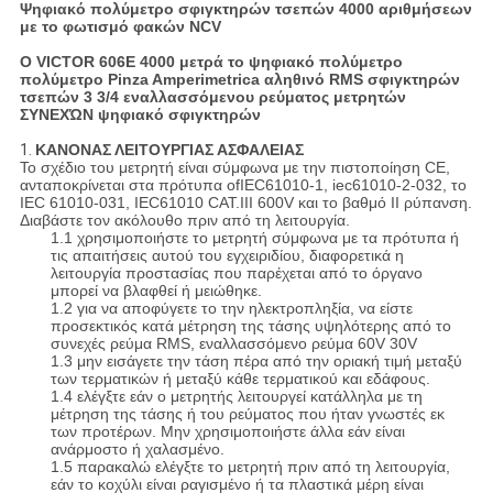
Ψηφιακό πολύμετρο σφιγκτηρών τσεπών 4000 αριθμήσεων
με το φωτισμό φακών NCV
Ο VICTOR 606E 4000 μετρά το ψηφιακό πολύμετρο
πολύμετρο Pinza Amperimetrica αληθινό RMS σφιγκτηρών
τσεπών 3 3/4 εναλλασσόμενου ρεύματος μετρητών
ΣΥΝΕΧΏΝ ψηφιακό σφιγκτηρών
1.
ΚΑΝΟΝΑΣ ΛΕΙΤΟΥΡΓΙΑΣ ΑΣΦΑΛΕΙΑΣ
Το σχέδιο του μετρητή είναι σύμφωνα με την πιστοποίηση CE,
ανταποκρίνεται στα πρότυπα ofIEC61010-1, iec61010-2-032, το
IEC 61010-031, IEC61010 CAT.III 600V και το βαθμό ΙΙ ρύπανση.
Διαβάστε τον ακόλουθο πριν από τη λειτουργία.
1.1 χρησιμοποιήστε το μετρητή σύμφωνα με τα πρότυπα ή
τις απαιτήσεις αυτού του εγχειριδίου, διαφορετικά η
λειτουργία προστασίας που παρέχεται από το όργανο
μπορεί να βλαφθεί ή μειώθηκε.
1.2 για να αποφύγετε το την ηλεκτροπληξία, να είστε
προσεκτικός κατά μέτρηση της τάσης υψηλότερης από το
συνεχές ρεύμα RMS, εναλλασσόμενο ρεύμα 60V 30V
1.3 μην εισάγετε την τάση πέρα από την οριακή τιμή μεταξύ
των τερματικών ή μεταξύ κάθε τερματικού και εδάφους.
1.4 ελέγξτε εάν ο μετρητής λειτουργεί κατάλληλα με τη
μέτρηση της τάσης ή του ρεύματος που ήταν γνωστές εκ
των προτέρων. Μην χρησιμοποιήστε άλλα εάν είναι
ανάρμοστο ή χαλασμένο.
1.5 παρακαλώ ελέγξτε το μετρητή πριν από τη λειτουργία,
εάν το κοχύλι είναι ραγισμένο ή τα πλαστικά μέρη είναι