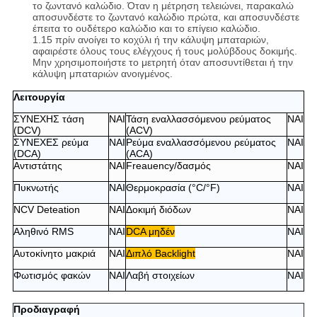
το ζωντανό καλώδιο. Όταν η μέτρηση τελειώνει, παρακαλώ
αποσυνδέστε το ζωντανό καλώδιο πρώτα, και αποσυνδέστε
έπειτα το ουδέτερο καλώδιο και το επίγειο καλώδιο.
1.15 πρίν ανοίγει το κοχύλι ή την κάλυψη μπαταριών,
αφαιρέστε όλους τους ελέγχους ή τους μολύβδους δοκιμής.
Μην χρησιμοποιήστε το μετρητή όταν αποσυντίθεται ή την
κάλυψη μπαταριών ανοιγμένος.
Λειτουργία
ΣΥΝΕΧΗΣ τάση
ΝΑΙ
Τάση εναλλασσόμενου ρεύματος
ΝΑΙ
(DCV)
(ACV)
ΣΥΝΕΧΕΣ ρεύμα
ΝΑΙ
Ρεύμα
εναλλασσόμενου ρεύματος
ΝΑΙ
(DCA)
(ACA)
Αντιστάτης
ΝΑΙ
Freauency/δασμός
ΝΑΙ
Πυκνωτής
ΝΑΙ
Θερμοκρασία (°C/°F)
ΝΑΙ
NCV Deteation
ΝΑΙ
Δοκιμή διόδων
ΝΑΙ
Αληθινό RMS
ΝΑΙ
DCA μηδέν
ΝΑΙ
Αυτοκίνητο μακριά
ΝΑΙ
Διπλό Backlight
ΝΑΙ
Φωτισμός φακών
ΝΑΙ
Λαβή στοιχείων
ΝΑΙ
Προδιαγραφή