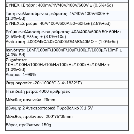
ΣΥΝΕΧΗΣ τάση: 400mV/4V/40V/400V/600V ± (0.5%+5d)
Τάση εναλλασσόμενου ρεύματος: 4V/40V/400V/600V ±
(1.0%+5d)
ΣΥΝΕΧΕΣ ρεύμα: 40A/400A/600A 50~60Hz± (2.5%+5d)
Ρεύμα εναλλασσόμενου ρεύματος: 40A/400A/600A 50~60Hz±
(2.5%+5d) Άλλος: ± (3.0%+10d)
Αντίσταση: 400Ω/4kΩ/40kΩ/400kΩ/4MΩ/40MΩ ± (1.0%+5d)
Ικανότητα: 10nF/100nF/1000nF/10µF/100µF/1000µF/10mF ±
(4.0%+5d)
Συχνότητα:
10Hz/100Hz/1000Hz/10kHz/100kHz/1000kHz/10MHz ±
(1.0%+3d)
Δασμός: 1~99%
Θερμοκρασία: -20~1000°C (- 4~1832°F)
Η επίδειξη μετρά: 4000 αριθμήσεις
Μέγεθος σαγονιών: 26mm
Δύναμη: 2 Αντιαεροπορικό Πυροβολικό Χ 1.5V
Μέγεθος προϊόντων: 200*75*35mm
Βάρος προϊόντων: 150g