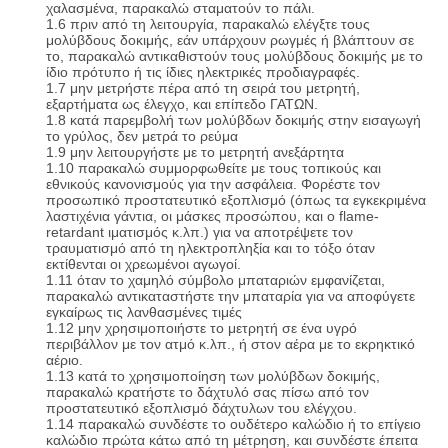
χαλασμένα, παρακαλώ σταματούν το πάλι.
1.6 πριν από τη λειτουργία, παρακαλώ ελέγξτε τους
μολύβδους δοκιμής, εάν υπάρχουν ρωγμές ή βλάπτουν σε
το, παρακαλώ αντικαθιστούν τους μολύβδους δοκιμής με το
ίδιο πρότυπο ή τις ίδιες ηλεκτρικές προδιαγραφές.
1.7 μην μετρήστε πέρα από τη σειρά του μετρητή,
εξαρτήματα ως έλεγχο, και επίπεδο ΓΑΤΩΝ.
1.8 κατά παρεμβολή των μολύβδων δοκιμής στην εισαγωγή
το γρύλος, δεν μετρά το ρεύμα
1.9 μην λειτουργήστε με το μετρητή ανεξάρτητα
1.10 παρακαλώ συμμορφωθείτε με τους τοπικούς και
εθνικούς κανονισμούς για την ασφάλεια. Φορέστε τον
προσωπικό προστατευτικό εξοπλισμό (όπως τα εγκεκριμένα
λαστιχένια γάντια, οι μάσκες προσώπου, και ο flame-
retardant ιματισμός κ.λπ.) για να αποτρέψετε τον
τραυματισμό από τη ηλεκτροπληξία και το τόξο όταν
εκτίθενται οι χρεωμένοι αγωγοί.
1.11 όταν το χαμηλό σύμβολο μπαταριών εμφανίζεται,
παρακαλώ αντικαταστήστε την μπαταρία για να αποφύγετε
εγκαίρως τις λανθασμένες τιμές
1.12 μην χρησιμοποιήστε το μετρητή σε ένα υγρό
περιβάλλον με τον ατμό κ.λπ., ή στον αέρα με το εκρηκτικό
αέριο.
1.13 κατά το χρησιμοποίηση των μολύβδων δοκιμής,
παρακαλώ κρατήστε το δάχτυλό σας πίσω από τον
προστατευτικό εξοπλισμό δάχτυλων του ελέγχου.
1.14 παρακαλώ συνδέστε το ουδέτερο καλώδιο ή το επίγειο
καλώδιο πρώτα κάτω από τη μέτρηση, και συνδέστε έπειτα