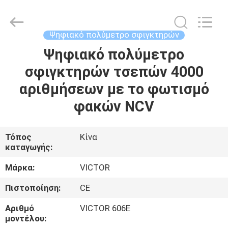
ELECTRONICS
CO.,LTD.
All
Rights
Reserved.
Ψηφιακό πολύμετρο σφιγκτηρών
Developed
by
Ψηφιακό πολύμετρο
ΣΠΊΤΙ
ECER
σφιγκτηρών τσεπών 4000
ΠΡΟΪΌΝΤΑ
αριθμήσεων με το φωτισμό
φακών NCV
ΠΕΡΊΠΟΥ
ΕΜΕΊΣ
Τόπος
Κίνα
καταγωγής:
ΓΎΡΟΣ
Μάρκα:
VICTOR
ΕΡΓΟΣΤΑΣΊΩΝ
Πιστοποίηση:
CE
Αριθμό
VICTOR 606E
ΠΟΙΟΤΙΚΌΣ
μοντέλου: