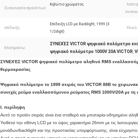
Κιβώτιο χρώματος
Λεπτο
Συσκευασία προϊόντων:
συσκευ
Επίδειξη LCD με Backlight, 1999 (3
επίδειξη:
Υλικό:
1/2digit)
ΣΥΝΕΧΈΣ VICTOR ψηφιακό πολύμετρο εν
Επισημαίνω:
ψηφιακό πολύμετρο 1000V 20A VICTOR
V
,
ΣΥΝΕΧΈΣ VICTOR ψηφιακό πολύμετρο αληθινό RMS εναλλασσόμε
θερμοκρασίας
Ψηφιακό πολύμετρο το 1999 σειράς του VICTOR 88B το χειρωνακτ
συνεχές ρεύμα εναλλασσόμενου ρεύματος RMS 1000V/20A με τη
Ι. περίληψη
Αυτό το προϊόν σειράς είναι ένα σταθερό και μπαταρία-οδηγημένο αλη
Υιοθετεί την οθόνη LCD με το ύψος χαρακτήρα 26mm με τις λειτουργί
μονάδων/backlight και της προστασίας υπερφόρτωσης, είναι εύχρηστο
Αυτή η σειρά συσκευής μπορεί να χρησιμοποιηθεί για να μετρήσει DCV,