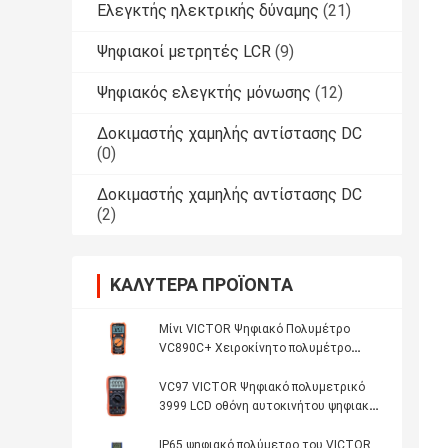
Ελεγκτής ηλεκτρικής δύναμης
(21)
Ψηφιακοί μετρητές LCR
(9)
Ψηφιακός ελεγκτής μόνωσης
(12)
Δοκιμαστής χαμηλής αντίστασης DC
(0)
Δοκιμαστής χαμηλής αντίστασης DC
(2)
ΚΑΛΎΤΕΡΑ ΠΡΟΪΌΝΤΑ
Μίνι VICTOR Ψηφιακό Πολυμέτρο
VC890C+ Χειροκίνητο πολυμέτρο
εμβέλειας 1999 LCD οθόνη NCV LIVE
True RMS Πολυμέτρο Ψηφιακό
VC97 VICTOR Ψηφιακό πολυμετρικό
3999 LCD οθόνη αυτοκινήτου ψηφιακό
πολυμετρικό VICTOR αρχικό
εργοστάσιο
IP65 ψηφιακό πολύμετρο του VICTOR