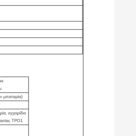
μα
ι
ην μπαταρία)
ία, εγχειρίδιο
ρασίας TPO1