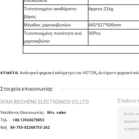
συσκευασία
Τυποποιημένο ακαθάριστο
Approx.21kg
βάρος
Μέγεθος χαρτοκιβωτίων
465*317*506mm
Τυποποιημένη ποσότητα ανά
30Pcs
χαρτοκιβώτιο
,
ετικέτα:
Αναλογικό ψηφιακό πολύμετρο του VICTOR
Αυτόματο ψηφιακό πολ
Στοιχεία επικοινωνίας
Στείλετε 
XI'AN BEICHENG ELECTRONICS CO.,LTD
Υπεύθυνος Επικοινωνίας:
Mrs. sales
Τηλ.::
+86 13924679853
Φαξ:
86-755-82268753-262