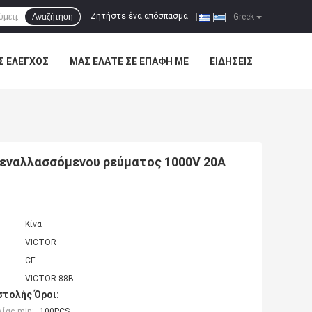
Ζητήστε ένα απόσπασμα
Αναζήτηση
|
Greek
Σ ΈΛΕΓΧΟΣ
ΜΑΣ ΕΛΆΤΕ ΣΕ ΕΠΑΦΉ ΜΕ
ΕΙΔΉΣΕΙΣ
εναλλασσόμενου ρεύματος 1000V 20A
Κίνα
VICTOR
CE
VICTOR 88B
τολής Όροι:
ίας min:
100PCS