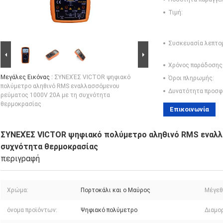
Τιμή:
Συσκευασία λεπτο
Χρόνος παράδοσης
Μεγάλες Εικόνας :
ΣΥΝΕΧΈΣ VICTOR ψηφιακό
Όροι πληρωμής:
πολύμετρο αληθινό RMS εναλλασσόμενου
Δυνατότητα προσφ
ρεύματος 1000V 20A με τη συχνότητα
θερμοκρασίας
Επικοινωνία
ΣΥΝΕΧΈΣ VICTOR ψηφιακό πολύμετρο αληθινό RMS εναλλα
συχνότητα θερμοκρασίας
περιγραφή
Χρώμα:
Πορτοκάλι και ο Μαύρος
Μέγεθ
όνομα προϊόντων:
Ψηφιακό πολύμετρο
Διαμο