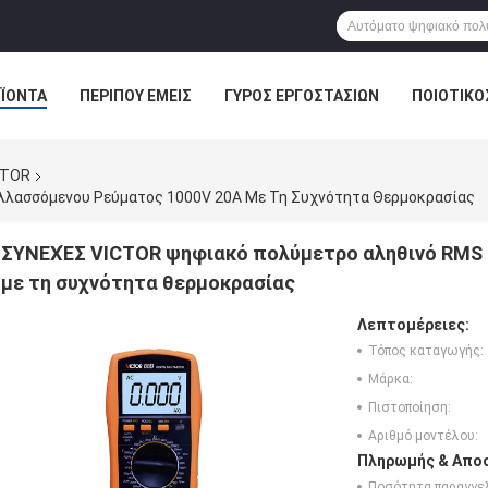
ΪΌΝΤΑ
ΠΕΡΊΠΟΥ ΕΜΕΊΣ
ΓΎΡΟΣ ΕΡΓΟΣΤΑΣΊΩΝ
ΠΟΙΟΤΙΚΌ
CTOR
λασσόμενου Ρεύματος 1000V 20A Με Τη Συχνότητα Θερμοκρασίας
ΣΥΝΕΧΈΣ VICTOR ψηφιακό πολύμετρο αληθινό RMS 
με τη συχνότητα θερμοκρασίας
Λεπτομέρειες:
Τόπος καταγωγής:
Μάρκα:
Πιστοποίηση:
Αριθμό μοντέλου:
Πληρωμής & Αποσ
Ποσότητα παραγγελ