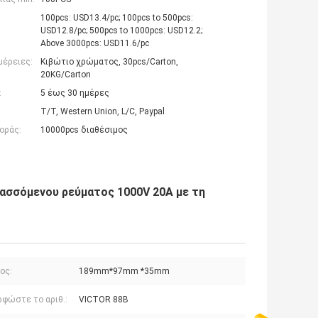
100pcs: USD13.4/pc; 100pcs to 500pcs:
USD12.8/pc; 500pcs to 1000pcs: USD12.2;
Above 3000pcs: USD11.6/pc
μέρειες:
Κιβώτιο χρώματος, 30pcs/Carton,
20KG/Carton
:
5 έως 30 ημέρες
T/T, Western Union, L/C, Paypal
οράς:
10000pcs διαθέσιμος
σσόμενου ρεύματος 1000V 20A με τη
ος:
189mm*97mm *35mm
ρφώστε το αριθ.:
VICTOR 88B