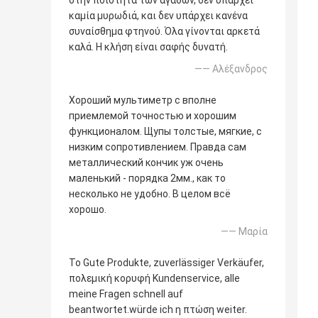
καμία μυρωδιά, και δεν υπάρχει κανένα
συναίσθημα φτηνού. Όλα γίνονται αρκετά
καλά. Η κλήση είναι σαφής δυνατή.
—— Αλέξανδρος
Хороший мультиметр с вполне
приемлемой точностью и хорошим
функционалом. Щупы толстые, мягкие, с
низким сопротивлением. Правда сам
металлический кончик уж очень
маленький - порядка 2мм., как то
несколько не удобно. В целом всё
хорошо.
—— Μαρία
Το Gute Produkte, zuverlässiger Verkäufer,
πολεμική κορυφή Kundenservice, alle
meine Fragen schnell auf
beantwortet.würde ich η πτώση weiter.