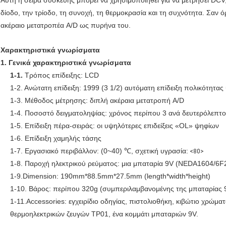
δίοδο, την τρίοδο, τη συνοχή, τη θερμοκρασία και τη συχνότητα. Σαν 
ακέραιο μετατροπέα A/D ως πυρήνα του.
Χαρακτηριστικά γνωρίσματα
1. Γενικά χαρακτηριστικά γνωρίσματα
1-1.
Τρόπος επίδειξης: LCD
1-2. Ανώτατη επίδειξη: 1999 (3 1/2) αυτόματη επίδειξη πολικότητα
1-3. Μέθοδος μέτρησης: διπλή ακέραια μετατροπή A/D
1-4. Ποσοστό δειγματοληψίας: χρόνος περίπου 3 ανά δευτερόλεπτο
1-5. Επίδειξη πέρα-σειράς: οι υψηλότερες επιδείξεις «OL» ψηφίων
1-6. Επίδειξη χαμηλής τάσης
1-7. Εργασιακό περιβάλλον: (0~40) ℃, σχετική υγρασία:
<80>
1-8. Παροχή ηλεκτρικού ρεύματος: μια μπαταρία 9V (NEDA1604/6
1-9.Dimension: 190mm*88.5mm*27.5mm (length*width*height)
1-10. Βάρος: περίπου 320g (συμπεριλαμβανομένης της μπαταρίας 
1-11.Accessories: εγχειρίδιο οδηγίας, πιστολιοθήκη, κιβώτιο χρώματ
θερμοηλεκτρικών ζευγών TP01, ένα κομμάτι μπαταριών 9V.