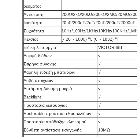
ρεύματος
Αντίσταση
200Ω/2kΩ/20kΩ/200kΩ/2MΩ/20MΩ/20
Ικανότητα
20nF/200nF/2uF/20uF/200uF/2000uF
Συχνότητα
10Hz/100Hz/1KHz/10KHz/100KHz/1M
Κέλσιος
(- 20 ~ 1000) ℃ (0 ~ 1832) ℉
Ειδική λειτουργία
VICTOR88B
Δοκιμή διόδων
√
Σειρήνα συνοχής
√
Χαμηλή ένδειξη μπαταριών
√
Λαβή στοιχείων
√
Αυτόματη δύναμη μακριά
√
Backlight
√
Προστασία λειτουργίας
√
Restorable προστασία θρυαλλίδων
√
Προστασία απόδειξης κλονισμού
√
Σύνθετη αντίσταση εισαγωγής
10MΩ