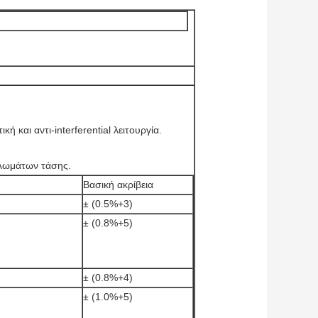
ή και αντι-interferential λειτουργία.
κλωμάτων τάσης.
Βασική ακρίβεια
± (0.5%+3)
± (0.8%+5)
± (0.8%+4)
± (1.0%+5)