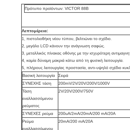
Πρότυπο προϊόντων: VICTOR 88B
Λεπτομέρεια:
1, πιστολιοθήκη νέου τύπου, βελτιώνει το σχέδιο.
2, μεγάλο LCD κάνουν την ανάγνωση σαφώς.
3, μεταλλικός πίνακας οθόνης με την ισχυρότερη αντιμαγνητικ
4, καμία δύναμη μακριά κάτω από τη φυσική λειτουργία.
5, πλήρους λειτουργίας προστασία, αντι-υψηλό σχέδιο κυ
Βασική λειτουργία
Σειρά
ΣΥΝΕΧΗΣ τάση
200mV/2V/20V/200V/1000V
Τάση
2V/20V/200V/750V
εναλλασσόμενου
ρεύματος
ΣΥΝΕΧΕΣ ρεύμα
200uA/2mA/20mA/200 mA/20A
Ρεύμα
20mA/200 mA/20A
εναλλασσόμενου