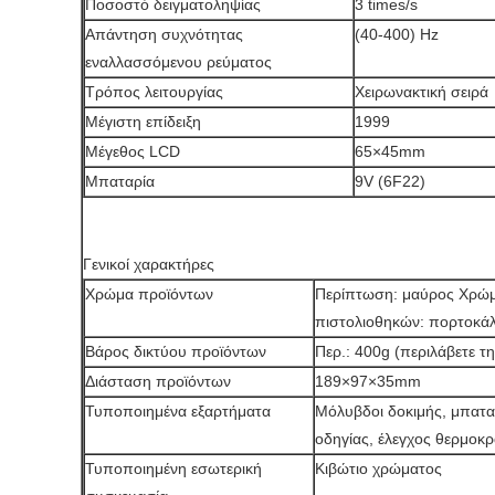
Ποσοστό δειγματοληψίας
3 times/s
Απάντηση συχνότητας
(40-400) Hz
εναλλασσόμενου ρεύματος
Τρόπος λειτουργίας
Χειρωνακτική σειρά
Μέγιστη επίδειξη
1999
Μέγεθος LCD
65×45mm
Μπαταρία
9V (6F22)
Γενικοί χαρακτήρες
Χρώμα προϊόντων
Περίπτωση: μαύρος Χρώ
πιστολιοθηκών: πορτοκάλ
Βάρος δικτύου προϊόντων
Περ.: 400g (περιλάβετε τ
Διάσταση προϊόντων
189×97×35mm
Τυποποιημένα εξαρτήματα
Μόλυβδοι δοκιμής, μπαταρ
οδηγίας, έλεγχος θερμοκ
Τυποποιημένη εσωτερική
Κιβώτιο χρώματος