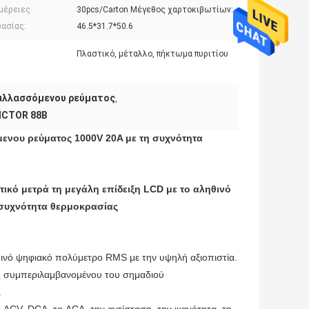
μέρειες
30pcs/Carton Μέγεθος χαρτοκιβωτίων:
ασίας:
46.5*31.7*50.6
Πλαστικό, μέταλλο, πήκτωμα πυριτίου
αλλασσόμενου ρεύματος
,
ICTOR 88B
νου ρεύματος 1000V 20A με τη συχνότητα
ικό μετρά τη μεγάλη επίδειξη LCD με το αληθινό
 συχνότητα θερμοκρασίας
θινό ψηφιακό πολύμετρο RMS με την υψηλή αξιοπιστία.
ες συμπεριλαμβανομένου του σημαδιού
.
 ACV, DCA, το ACA, την αντίσταση, την ικανότητα, τη