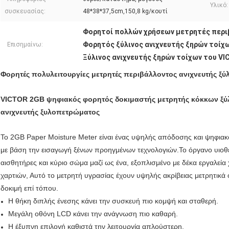
Υλικό:
συσκευασίας:
48*38*37,5cm,150,8 kg/κουτί
Φορητοί πολλών χρήσεων μετρητές περ
Φορητός ξύλινος ανιχνευτής ξηρών τοίχ
Επισημαίνω:
Ξύλινος ανιχνευτής ξηρών τοίχων του V
Φορητές πολυλειτουργίες μετρητές περιβάλλοντος ανιχνευτής ξύ
VICTOR 2GB ψηφιακός φορητός δοκιμαστής μετρητής κόκκων ξύ
ανιχνευτής ξυλοπετρώματος
Το 2GB Paper Moisture Meter είναι ένας υψηλής απόδοσης και ψηφιακό
με βάση την εισαγωγή ξένων προηγμένων τεχνολογιών.Το όργανο υιοθ
αισθητήρες και κύριο σώμα μαζί ως ένα, εξοπλισμένο με δέκα εργαλεία 
χαρτιών, Αυτό το μετρητή υγρασίας έχουν υψηλής ακρίβειας μετρητικά
δοκιμή επί τόπου.
Η θήκη διπλής ένεσης κάνει την συσκευή πιο κομψή και σταθερή.
Μεγάλη οθόνη LCD κάνει την ανάγνωση πιο καθαρή.
Η έξυπνη επιλογή καθιστά την λειτουργία απλούστερη.