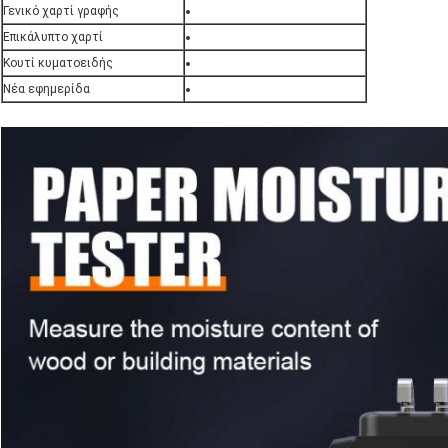
Γενικό χαρτί γραφής
Επικάλυπτο χαρτί
Κουτί κυματοειδής
Νέα εφημερίδα