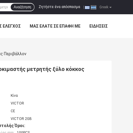
Ζητήστε ένα απόσπασμα
Αναζήτηση
|
Greek
Σ ΈΛΕΓΧΟΣ
ΜΑΣ ΕΛΆΤΕ ΣΕ ΕΠΑΦΉ ΜΕ
ΕΙΔΉΣΕΙΣ
ς Περιβάλλον
κιμαστής μετρητής ξύλο κόκκος
Κίνα
VICTOR
CE
VICTOR 2GB
τολής Όροι:
ίας min:
100PCS