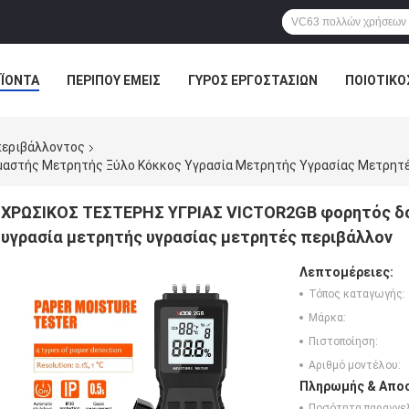
ΪΌΝΤΑ
ΠΕΡΊΠΟΥ ΕΜΕΊΣ
ΓΎΡΟΣ ΕΡΓΟΣΤΑΣΊΩΝ
ΠΟΙΟΤΙΚΌ
περιβάλλοντος
αστής Μετρητής Ξύλο Κόκκος Υγρασία Μετρητής Υγρασίας Μετρητέ
ΧΡΩΣΙΚΟΣ ΤΕΣΤΕΡΗΣ ΥΓΡΙΑΣ VICTOR2GB φορητός δο
υγρασία μετρητής υγρασίας μετρητές περιβάλλον
Λεπτομέρειες:
Τόπος καταγωγής:
Μάρκα:
Πιστοποίηση:
Αριθμό μοντέλου:
Πληρωμής & Αποσ
Ποσότητα παραγγελ