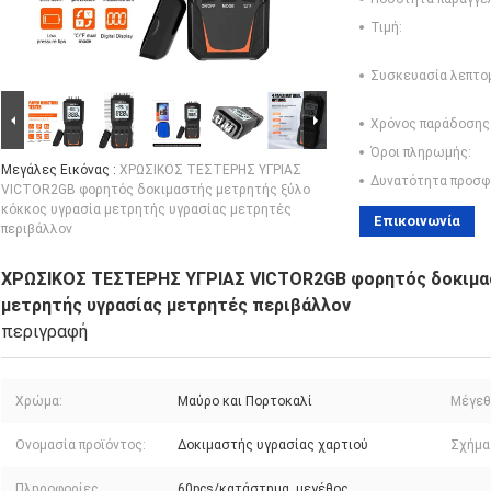
Τιμή:
Συσκευασία λεπτο
Χρόνος παράδοσης
Όροι πληρωμής:
Μεγάλες Εικόνας :
ΧΡΩΣΙΚΟΣ ΤΕΣΤΕΡΗΣ ΥΓΡΙΑΣ
Δυνατότητα προσφ
VICTOR2GB φορητός δοκιμαστής μετρητής ξύλο
κόκκος υγρασία μετρητής υγρασίας μετρητές
Επικοινωνία
περιβάλλον
ΧΡΩΣΙΚΟΣ ΤΕΣΤΕΡΗΣ ΥΓΡΙΑΣ VICTOR2GB φορητός δοκιμασ
μετρητής υγρασίας μετρητές περιβάλλον
περιγραφή
Χρώμα:
Μαύρο και Πορτοκαλί
Μέγεθ
Ονομασία προϊόντος:
Δοκιμαστής υγρασίας χαρτιού
Σχήμα 
Πληροφορίες
60pcs/κατάστημα, μεγέθος