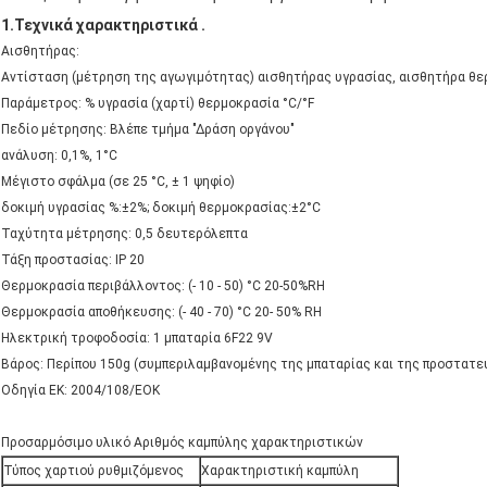
1.
Τεχνικά χαρακτηριστικά
.
Αισθητήρας:
Αντίσταση (μέτρηση της αγωγιμότητας) αισθητήρας υγρασίας, αισθητήρα θ
Παράμετρος: % υγρασία (χαρτί) θερμοκρασία °C/°F
Πεδίο μέτρησης: Βλέπε τμήμα "Δράση οργάνου"
ανάλυση: 0,1%, 1°C
Μέγιστο σφάλμα (σε 25 °C, ± 1 ψηφίο)
δοκιμή υγρασίας %:±2%; δοκιμή θερμοκρασίας:±2°C
Ταχύτητα μέτρησης: 0,5 δευτερόλεπτα
Τάξη προστασίας: IP 20
Θερμοκρασία περιβάλλοντος: (- 10 - 50) °C 20-50%RH
Θερμοκρασία αποθήκευσης: (- 40 - 70) °C 20- 50% RH
Ηλεκτρική τροφοδοσία: 1 μπαταρία 6F22 9V
Βάρος: Περίπου 150g (συμπεριλαμβανομένης της μπαταρίας και της προστατε
Οδηγία ΕΚ: 2004/108/ΕΟΚ
Προσαρμόσιμο υλικό Αριθμός καμπύλης χαρακτηριστικών
Τύπος χαρτιού ρυθμιζόμενος
Χαρακτηριστική καμπύλη