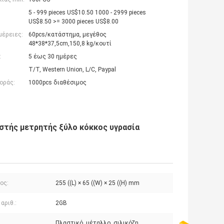
5 - 999 pieces US$10.50 1000 - 2999 pieces
US$8.50 >= 3000 pieces US$8.00
μέρειες:
60pcs/κατάστημα, μεγέθος
48*38*37,5cm,150,8 kg/κουτί
:
5 έως 30 ημέρες
T/T, Western Union, L/C, Paypal
οράς:
1000pcs διαθέσιμος
τής μετρητής ξύλο κόκκος υγρασία
ος:
255 ((L) × 65 ((W) × 25 ((H) mm
αριθ.:
2GB
Πλαστικό, μέταλλο, σιλικόζη