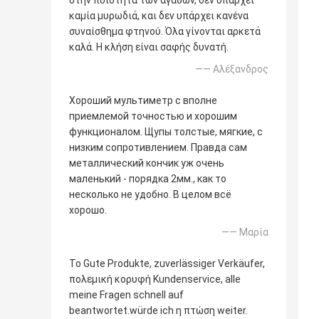
καμία μυρωδιά, και δεν υπάρχει κανένα
συναίσθημα φτηνού. Όλα γίνονται αρκετά
καλά. Η κλήση είναι σαφής δυνατή.
—— Αλέξανδρος
Хороший мультиметр с вполне
приемлемой точностью и хорошим
функционалом. Щупы толстые, мягкие, с
низким сопротивлением. Правда сам
металлический кончик уж очень
маленький - порядка 2мм., как то
несколько не удобно. В целом всё
хорошо.
—— Μαρία
Το Gute Produkte, zuverlässiger Verkäufer,
πολεμική κορυφή Kundenservice, alle
meine Fragen schnell auf
beantwortet.würde ich η πτώση weiter.