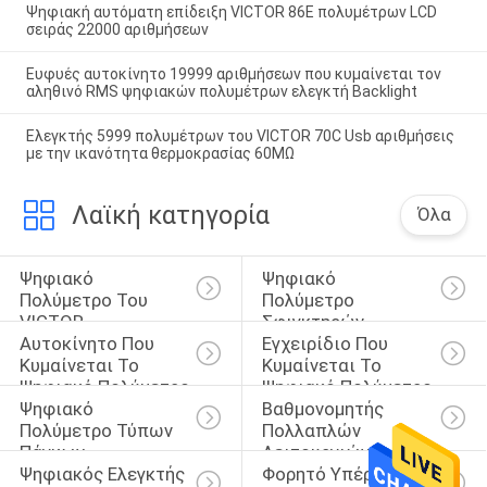
Ψηφιακή αυτόματη επίδειξη VICTOR 86E πολυμέτρων LCD
σειράς 22000 αριθμήσεων
Ευφυές αυτοκίνητο 19999 αριθμήσεων που κυμαίνεται τον
αληθινό RMS ψηφιακών πολυμέτρων ελεγκτή Backlight
Ελεγκτής 5999 πολυμέτρων του VICTOR 70C Usb αριθμήσεις
με την ικανότητα θερμοκρασίας 60MΩ
Λαϊκή κατηγορία
Όλα
Ψηφιακό 
Ψηφιακό 
Πολύμετρο Του 
Πολύμετρο 
VICTOR
Σφιγκτηρών
Αυτοκίνητο Που 
Εγχειρίδιο Που 
Κυμαίνεται Το 
Κυμαίνεται Το 
Ψηφιακό Πολύμετρο
Ψηφιακό Πολύμετρο
Ψηφιακό 
Βαθμονομητής 
Πολύμετρο Τύπων 
Πολλαπλών 
Πάγκων
Λειτουργιών
Ψηφιακός Ελεγκτής 
Φορητό Υπέρυθρο 