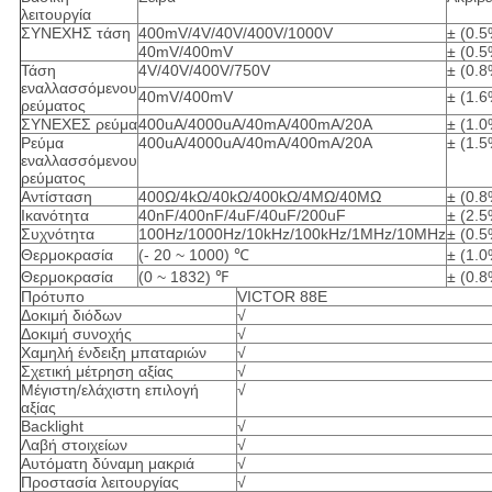
λειτουργία
ΣΥΝΕΧΗΣ τάση
400mV/4V/40V/400V/1000V
± (0.
40mV/400mV
± (0.
Τάση
4V/40V/400V/750V
± (0.
εναλλασσόμενου
40mV/400mV
± (1.
ρεύματος
ΣΥΝΕΧΕΣ ρεύμα
400uA/4000uA/40mA/400mA/20A
± (1.
Ρεύμα
400uA/4000uA/40mA/400mA/20A
± (1.
εναλλασσόμενου
ρεύματος
Αντίσταση
400Ω/4kΩ/40kΩ/400kΩ/4MΩ/40MΩ
± (0.
Ικανότητα
40nF/400nF/4uF/40uF/200uF
± (2.
Συχνότητα
100Hz/1000Hz/10kHz/100kHz/1MHz/10MHz
± (0.
Θερμοκρασία
(- 20 ~ 1000) ℃
± (1.
Θερμοκρασία
(0 ~ 1832) ℉
± (0.
Πρότυπο
VICTOR 88E
Δοκιμή διόδων
√
Δοκιμή συνοχής
√
Χαμηλή ένδειξη μπαταριών
√
Σχετική μέτρηση αξίας
√
Μέγιστη/ελάχιστη επιλογή
√
αξίας
Backlight
√
Λαβή στοιχείων
√
Αυτόματη δύναμη μακριά
√
Προστασία λειτουργίας
√