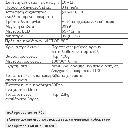
Σύνθετη αντίσταση εισαγωγής
10MΩ
Ποσοστό δειγματοληψίας
3 times/s
Απάντηση συχνότητας
(40-400) Hz
εναλλασσόμενου ρεύματος
Τρόπος λειτουργίας
Αυτόματη/χειρωνακτική σειρά
Μέγιστη επίδειξη
3999
Μέγεθος LCD
65×45mm
Μπαταρία
9V (6F22)
Πρότυπο προϊόντων: VICTOR 88E
Χρώμα προϊόντων
Περίπτωση: μαύρος Χρώμα
πιστολιοθηκών: πορτοκάλι
Βάρος προϊόντων
Περ. 400g
Μέγεθος προϊόντων
190*96*46mm
Εξαρτήματα
Μόλυβδοι δοκιμής, εγχειρίδιο οδηγίας,
έλεγχος θερμοκρασίας TP01
Τυποποιημένη εσωτερική
Κιβώτιο χρώματος
συσκευασία
Τυποποιημένη ποσότητα
30Pcs
ανά χαρτοκιβώτιο
Τυποποιημένο
Περ. 23kg
ακαθάριστο βάρος
πολύμετρο victor 70c
ελαφρύ αυτοκίνητο που κυμαίνεται το ψηφιακό πολύμετρο
Πολύμετρο του VICTOR 81D