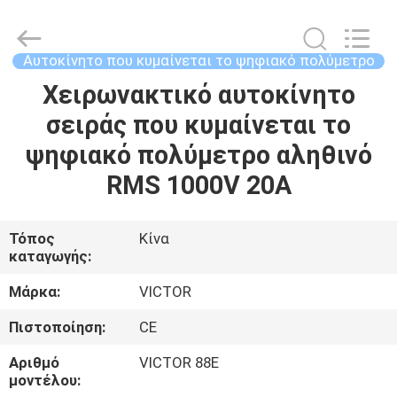
ELECTRONICS
CO.,LTD.
All
Rights
Reserved.
Αυτοκίνητο που κυμαίνεται το ψηφιακό πολύμετρο
Developed
by
Χειρωνακτικό αυτοκίνητο
ΣΠΊΤΙ
ECER
σειράς που κυμαίνεται το
ΠΡΟΪΌΝΤΑ
ψηφιακό πολύμετρο αληθινό
RMS 1000V 20A
ΠΕΡΊΠΟΥ
ΕΜΕΊΣ
Τόπος
Κίνα
καταγωγής:
ΓΎΡΟΣ
Μάρκα:
VICTOR
ΕΡΓΟΣΤΑΣΊΩΝ
Πιστοποίηση:
CE
Αριθμό
VICTOR 88E
ΠΟΙΟΤΙΚΌΣ
μοντέλου: