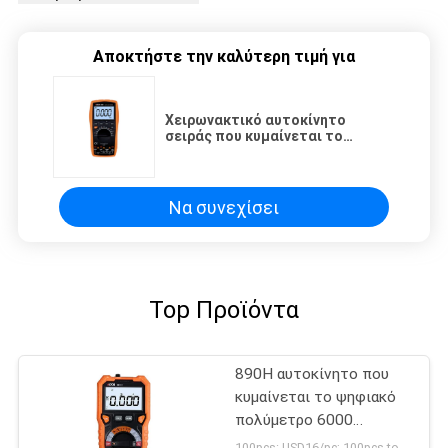
Αποκτήστε την καλύτερη τιμή για
Χειρωνακτικό αυτοκίνητο
σειράς που κυμαίνεται το
ψηφιακό πολύμετρο αληθινό
RMS 1000V 20A
Να συνεχίσει
Top Προϊόντα
890H αυτοκίνητο που
κυμαίνεται το ψηφιακό
πολύμετρο 6000
αριθμήσεις
100pcs: USD16/pc; 100pcs to 500pcs: USD15/pc; 500pcs to 1000pcs: USD14.5; Above 3000pcs: USD14/pc MOQ:100PCS