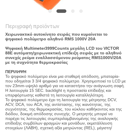
Περιγραφή προϊόντων
Χειρωνακτικό αυτοκίνητο σειράς που κυμαίνεται το
ψηφιακό πολύμετρο αληθινό RMS 1000V 20A
Ψηφιακή Multimeter3999Counts μεγάλη LCD του VICTOR
88E αυτόματη/χειρωνακτική επίδειξη σειράς με το αληθινό
συνεχές ρεύμα εναλλασσόμενου ρεύματος RMS1000V/20A
με τη συχνότητα θερμοκρασίας
ΠΕΡΙΛΗΨΗ
Το ψηφιακό πολύμετρο είναι μια σταθερή απόδοση, μπαταρία-
που οδηγείται 3 3/4 ψηφιακό πολύμετρο. Χρησιμοποιεί το LCD με
τον 23mm-υψηλό αριθμό για να καταστήσει την ανάγνωση σαφή.
Η λειτουργία 15 SEC. backlight η προστασία επίδειξης και
υπερφόρτωσης καθιστά τη λειτουργία καταλληλότερη.
Το ψηφιακό πολύμετρο έχει τη λειτουργία της μέτρησης DCV,
ACV, DCA, του ACA, της αντίστασης, της ικανότητας, της
συχνότητας, της θερμοκρασίας, του κύκλου καθήκοντος και της
διόδου, δοκιμή απόδοσης συνοχής. Ο μετρητής μπορεί να
παρέχει τις λειτουργίες συμπεριλαμβανομένης της αναλογικής
επίδειξης συμβόλων φραγμών και μονάδων, εκμετάλλευση
στοιχείων (ΛΑΒΗ), σχετική αξία μετρώντας (REL), μέγιστη/