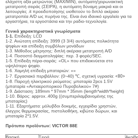
ελάχιστη αξία μετρώντας (MAX/MIN), αυτόματη/χειρωνακτική
μετατροπή σειράς (ΣΕΙΡΆ), η αυτόματη δύναμη μακριά και οι
λειτουργίες .it προειδοποίησης υιοθετούν το διπλό ακέραιο
μετατροπέα A/D ως πυρήνα της. Είναι ένα ιδανικό εργαλείο για τα
εργαστήρια, τα εργοστάσια και την ραδιο-τεχνολογία.
Γενικά χαρακτηριστικά γνωρίσματα
1-1.
Επίδειξη: LCD
1-2. Ανώτατη επίδειξη: 3999 (3 3/4) αυτόματες πολικότητα
ψηφίων και επίδειξη συμβόλων μονάδων
1-3. Μέθοδος μέτρησης: διπλή ακέραια μετατροπή A/D
1-4. Ποσοστό δειγματοληψίας: περ. 3 φορές/SEC.
1-5. Επίδειξη πέρα-σειράς: «OL» που επιδεικνύεται στο
υψηλότερο ψηφίο.
1-6. Χαμηλή επίδειξη μπαταριών: «»
1-7. Εργασιακό περιβάλλον: (0~40) ℃, σχετική υγρασία:
<80>
1-8. Παροχή ηλεκτρικού ρεύματος: μπαταρία 2pcs 1.5V
(μπαταρία «Αντιαεροπορικού Πυροβολικού» 7#)
1-9. Διάσταση: 189mm * 97mm * 35mm (length*width*height)
1-10. Βάρος: approx..400g ((συμπεριλαμβανομένης της
μπαταρίας)
1-11. Εξαρτήματα: μόλυβδοι δοκιμής, εγχειρίδιο χρηστών,
έλεγχος θερμοκρασίας, πιστολιοθήκη, κιβώτιο δώρων, και
μπαταρία 2*1.5V.
Πρότυπο προϊόντων: VICTOR 88E
Βασική
Σειρά
Ακρίβε