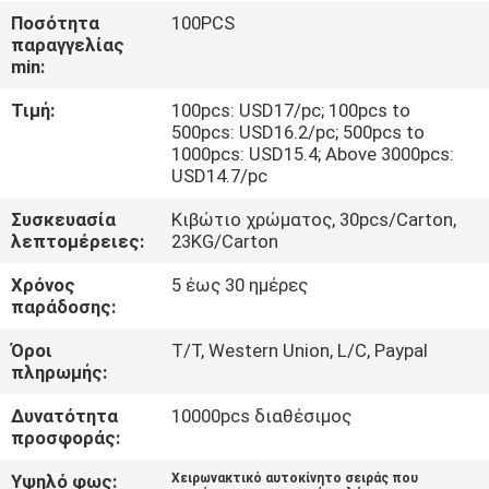
ΈΛΕΓΧΟΣ
Ποσότητα
100PCS
παραγγελίας
min:
ΜΑΣ
Τιμή:
100pcs: USD17/pc; 100pcs to
ΕΛΆΤΕ
500pcs: USD16.2/pc; 500pcs to
ΣΕ
1000pcs: USD15.4; Above 3000pcs:
USD14.7/pc
ΕΠΑΦΉ
Συσκευασία
Κιβώτιο χρώματος, 30pcs/Carton,
ΜΕ
λεπτομέρειες:
23KG/Carton
Χρόνος
5 έως 30 ημέρες
ΕΙΔΉΣΕΙΣ
παράδοσης:
Όροι
T/T, Western Union, L/C, Paypal
ΠΕΡΙΠΤΏΣΕΙΣ
πληρωμής:
Δυνατότητα
10000pcs διαθέσιμος
SITEMAP
προσφοράς:
Υψηλό φως:
Χειρωνακτικό αυτοκίνητο σειράς που