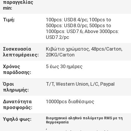
παραγγελίας
ΈΛΕΓΧΟΣ
min:
Τιμή:
100pcs: USD8.4/pc; 100pcs to
ΜΑΣ
500pcs: USD8.0/pc; 500pcs to
ΕΛΆΤΕ
1000pcs: USD7.6; Above 3000pcs:
USD7.2/pc
ΣΕ
Συσκευασία
Κιβώτιο χρώματος, 48pcs/Carton,
ΕΠΑΦΉ
λεπτομέρειες:
20KG/Carton
ΜΕ
Χρόνος
5 έως 30 ημέρες
παράδοσης:
ΕΙΔΉΣΕΙΣ
Όροι
T/T, Western Union, L/C, Paypal
πληρωμής:
ΠΕΡΙΠΤΏΣΕΙΣ
Δυνατότητα
10000pcs διαθέσιμος
προσφοράς:
SITEMAP
Υψηλό φως:
Βιομηχανικό αληθινό πολύμετρο RMS με τη
θερμοκρασία
,