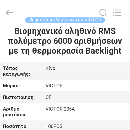
BEICHENG
ELECTRONICS
CO.,LTD.
All
Rights
Ψηφιακό πολύμετρο του VICTOR
Reserved.
Developed
Βιομηχανικό αληθινό RMS
ΣΠΊΤΙ
by
ECER
πολύμετρο 6000 αριθμήσεων
ΠΡΟΪΌΝΤΑ
με τη θερμοκρασία Backlight
ΠΕΡΊΠΟΥ
Τόπος
Κίνα
καταγωγής:
ΕΜΕΊΣ
Μάρκα:
VICTOR
ΓΎΡΟΣ
Πιστοποίηση:
CE
ΕΡΓΟΣΤΑΣΊΩΝ
Αριθμό
VICTOR 205A
μοντέλου:
ΠΟΙΟΤΙΚΌΣ
Ποσότητα
100PCS