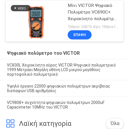
Μίνι VICTOR Ψηφιακό
Πολυμέτρο VC890C+
Χειροκίνητο πολυμέτρο
εμβέλειας 1999 LCD
100pcs: USD10.4/pc; 100pcs to 500pcs: USD10/pc; 500pcs to 1000pcs: USD9.4; Above 3000pcs: USD9/pc MOQ:100PCS
οθόνη NCV LIVE True
ΕΠΑΦΉ
RMS Πολυμέτρο
Ψηφιακό
Ψηφιακό πολύμετρο του VICTOR
VC830L Χειροκίνητο εύρος VICTOR Ψηφιακό πολυμετρικό
1999 Μετράει Μεγάλη οθόνη LCD μικρού μεγέθους
πορτοφολικό πολυμετρικό
Υψηλό όργανο 22000 ψηφιακών πολυμέτρων ακρίβειας
διεπαφών USB αριθμήσεις
VC9808+ συχνότητα ψηφιακών πολυμέτρων 2000uF
Capacimeter 10MHz του VICTOR
Λαϊκή κατηγορία
Όλα