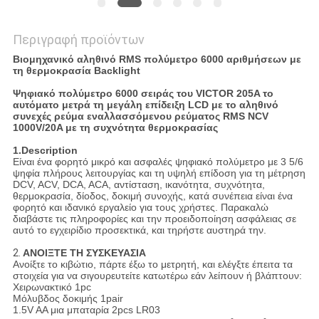
Περιγραφή προϊόντων
Βιομηχανικό αληθινό RMS πολύμετρο 6000 αριθμήσεων με
τη θερμοκρασία Backlight
Ψηφιακό πολύμετρο 6000 σειράς του VICTOR 205A το
αυτόματο μετρά τη μεγάλη επίδειξη LCD με το αληθινό
συνεχές ρεύμα εναλλασσόμενου ρεύματος RMS NCV
1000V/20A με τη συχνότητα θερμοκρασίας
1.Description
Είναι ένα φορητό μικρό και ασφαλές ψηφιακό πολύμετρο με 3 5/6
ψηφία πλήρους λειτουργίας και τη υψηλή επίδοση για τη μέτρηση
DCV, ACV, DCA, ACA, αντίσταση, ικανότητα, συχνότητα,
θερμοκρασία, δίοδος, δοκιμή συνοχής, κατά συνέπεια είναι ένα
φορητό και ιδανικό εργαλείο για τους χρήστες. Παρακαλώ
διαβάστε τις πληροφορίες και την προειδοποίηση ασφάλειας σε
αυτό το εγχειρίδιο προσεκτικά, και τηρήστε αυστηρά την.
2.
ΑΝΟΙΞΤΕ ΤΗ ΣΥΣΚΕΥΑΣΙΑ
Ανοίξτε το κιβώτιο, πάρτε έξω το μετρητή, και ελέγξτε έπειτα τα
στοιχεία για να σιγουρευτείτε κατωτέρω εάν λείπουν ή βλάπτουν:
Χειρωνακτικό 1pc
Μόλυβδος δοκιμής 1pair
1.5V AA μια μπαταρία 2pcs LR03