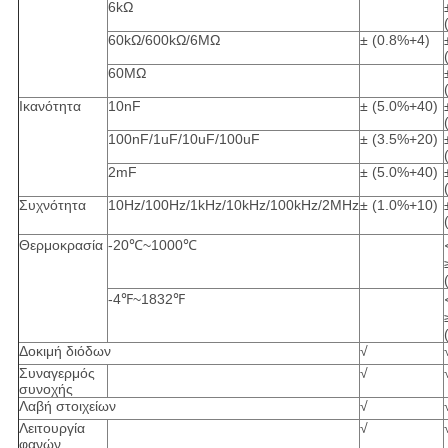
6kΩ
60kΩ/600kΩ/6MΩ
± (0.8%+4)
60MΩ
Ικανότητα
10nF
± (5.0%+40)
100nF/1uF/10uF/100uF
± (3.5%+20)
2mF
± (5.0%+40)
Συχνότητα
10Hz/100Hz/1kHz/10kHz/100kHz/2MHz
± (1.0%+10)
Θερμοκρασία
-20℃~1000℃
-4℉~1832℉
Δοκιμή διόδων
√
Συναγερμός
√
συνοχής
Λαβή στοιχείων
√
Λειτουργία
√
φανών