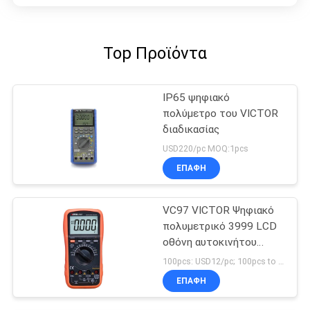
Top Προϊόντα
IP65 ψηφιακό
πολύμετρο του VICTOR
διαδικασίας
USD220/pc MOQ:1pcs
ΕΠΑΦΉ
VC97 VICTOR Ψηφιακό
πολυμετρικό 3999 LCD
οθόνη αυτοκινήτου
ψηφιακό πολυμετρικό
100pcs: USD12/pc; 100pcs to 500pcs: USD11.5/pc; 500pcs to 1000pcs: USD10.8; Above 3000pcs: USD10.3/pc MOQ:100PCS
VICTOR αρχικό
ΕΠΑΦΉ
εργοστάσιο