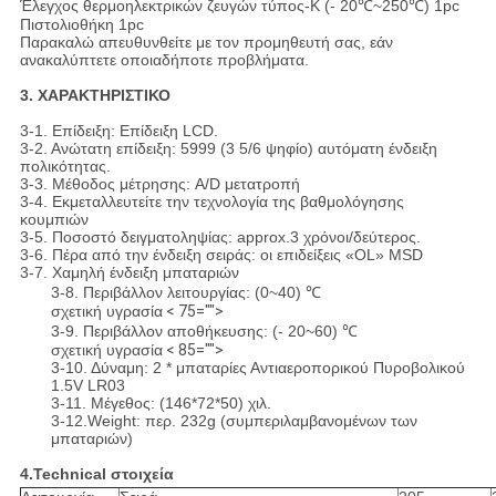
Έλεγχος θερμοηλεκτρικών ζευγών τύπος-Κ (- 20℃~250℃) 1pc
Πιστολιοθήκη 1pc
Παρακαλώ απευθυνθείτε με τον προμηθευτή σας, εάν
ανακαλύπτετε οποιαδήποτε προβλήματα.
3. ΧΑΡΑΚΤΗΡΙΣΤΙΚΟ
3-1. Επίδειξη: Επίδειξη LCD.
3-2. Ανώτατη επίδειξη: 5999 (3 5/6 ψηφίο) αυτόματη ένδειξη
πολικότητας.
3-3. Μέθοδος μέτρησης: A/D μετατροπή
3-4. Εκμεταλλευτείτε την τεχνολογία της βαθμολόγησης
κουμπιών
3-5. Ποσοστό δειγματοληψίας: approx.3 χρόνοι/δεύτερος.
3-6. Πέρα από την ένδειξη σειράς: οι επιδείξεις «OL» MSD
3-7. Χαμηλή ένδειξη μπαταριών
3-8. Περιβάλλον λειτουργίας: (0~40) ℃
σχετική υγρασία
< 75="">
3-9. Περιβάλλον αποθήκευσης: (- 20~60) ℃
σχετική υγρασία
< 85="">
3-10. Δύναμη: 2 * μπαταρίες Αντιαεροπορικού Πυροβολικού
1.5V LR03
3-11. Μέγεθος: (146*72*50) χιλ.
3-12.Weight: περ. 232g (συμπεριλαμβανομένων των
μπαταριών)
4.Technical στοιχεία