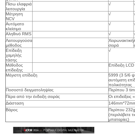
Πίσω ελαφριά
√
λειτουργία
Μέτρηση
√
NCV
Αυτόματο
√
κλείσιμο
Αληθινό RMS
√
Λειτουργούσα
Χειρωνακτική
μέθοδος
σειρά
Επίδειξη
√
χαμηλής
τάσης
Μέθοδος
Επίδειξη LCD
επίδειξης
Μέγιστη επίδειξη
5999 (3 5/6 ψ
αυτόματη επίδ
πολικότητας
Ποσοστό δειγματοληψίας
Περίπου 3 tim
Πέρα από την ένδειξη σειράς
Οι επιδείξει
Διάσταση
146mm*72m
Βάρος
Περίπου 232
(περιλάβετε τι
μπαταρίες)