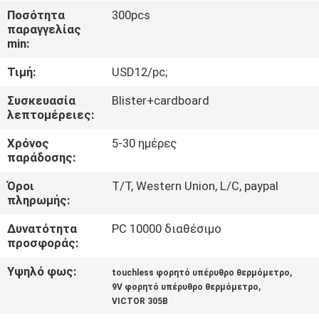
ΈΛΕΓΧΟΣ
Ποσότητα
300pcs
παραγγελίας
min:
ΜΑΣ
Τιμή:
USD12/pc;
ΕΛΆΤΕ
ΣΕ
Συσκευασία
Blister+cardboard
λεπτομέρειες:
ΕΠΑΦΉ
Χρόνος
5-30 ημέρες
ΜΕ
παράδοσης:
Όροι
T/T, Western Union, L/C, paypal
ΕΙΔΉΣΕΙΣ
πληρωμής:
Δυνατότητα
PC 10000 διαθέσιμο
ΠΕΡΙΠΤΏΣΕΙΣ
προσφοράς:
Υψηλό φως:
,
touchless φορητό υπέρυθρο θερμόμετρο
SITEMAP
,
9V φορητό υπέρυθρο θερμόμετρο
VICTOR 305B