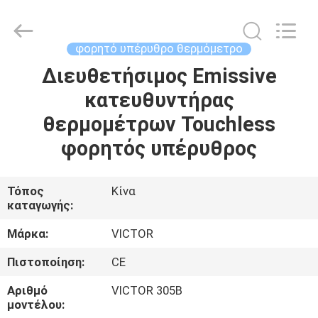
ELECTRONICS
CO.,LTD.
All
Rights
Reserved.
φορητό υπέρυθρο θερμόμετρο
Developed
by
Διευθετήσιμος Emissive
ΣΠΊΤΙ
ECER
κατευθυντήρας
ΠΡΟΪΌΝΤΑ
θερμομέτρων Touchless
φορητός υπέρυθρος
ΠΕΡΊΠΟΥ
ΕΜΕΊΣ
Τόπος
Κίνα
καταγωγής:
ΓΎΡΟΣ
Μάρκα:
VICTOR
ΕΡΓΟΣΤΑΣΊΩΝ
Πιστοποίηση:
CE
Αριθμό
VICTOR 305B
ΠΟΙΟΤΙΚΌΣ
μοντέλου: