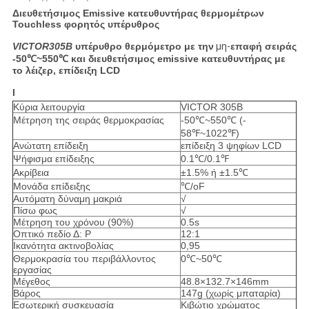
Διευθετήσιμος Emissive κατευθυντήρας θερμομέτρων
Touchless φορητός υπέρυθρος
VICTOR305B
υπέρυθρο θερμόμετρο με την
μη-
επαφή σειράς
-50℃~550℃ και διευθετήσιμος emissive κατευθυντήρας με
το λέιζερ, επίδειξη LCD
Ι
Κύρια λειτουργία
VICTOR 305B
Μέτρηση της σειράς θερμοκρασίας
-50℃~550℃ (-
58℉~1022℉)
Ανώτατη επίδειξη
επίδειξη 3 ψηφίων LCD
Ψήφισμα επίδειξης
0.1℃/0.1℉
Ακρίβεια
±1.5% ή ±1.5℃
Μονάδα επίδειξης
℃/oF
Αυτόματη δύναμη μακριά
√
Πίσω φως
√
Μέτρηση του χρόνου (90%)
0.5s
Οπτικό πεδίο Δ: Ρ
12:1
Ικανότητα ακτινοβολίας
0,95
Θερμοκρασία του περιβάλλοντος
0℃~50℃
εργασίας
Μέγεθος
48.8×132.7×146mm
Βάρος
147g (χωρίς μπαταρία)
Εσωτερική συσκευασία
Κιβώτιο χρώματος