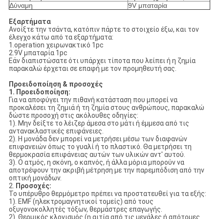
Δύναμη
9V μπαταρία
Εξαρτήματα
Ανοίξτε την τσάντα, κατόπιν πάρτε το στοιχείο έξω, και τον
έλεγχο κάτω από τα εξαρτήματα:
1.operation χειρωνακτικό 1pc
2.9V μπαταρία 1pc
Εάν διαπιστώσατε ότι υπάρχει τίποτα που λείπει ή η ζημία
παρακαλώ έρχεται σε επαφή με τον προμηθευτή σας.
Προειδοποίηση & προσοχές
1. Προειδοποίηση:
Για να αποφύγει την πιθανή κατάσταση που μπορεί να
προκαλέσει τη ζημιά ή τη ζημία στους ανθρώπους, παρακαλώ
δώστε προσοχή στις ακόλουθες οδηγίες:
1). Μην δείξτε το λέιζερ άμεσα στο μάτι ή έμμεσα από τις
αντανακλαστικές επιφάνειες.
2). Η μονάδα δεν μπορεί να μετρήσει μέσω των διαφανών
επιφανειών όπως το γυαλί ή το πλαστικό. Θα μετρήσει τη
θερμοκρασία επιφάνειας αυτών των υλικών αντ' αυτού.
3). Ο ατμός, η σκόνη, ο καπνός, ή άλλα μόρια μπορούν να
αποτρέψουν την ακριβή μέτρηση με την παρεμπόδιση από την
οπτική μονάδων.
2.
Προσοχές:
Το υπέρυθρο θερμόμετρο πρέπει να προστατευθεί για τα εξής:
1). EMF (ηλεκτρομαγνητικοί τομείς) από τους
οξυγονοκολλητές τόξων, θερμάστρες επαγωγής.
2). Θερμικός κλονισμός (η αιτία από τις μεγάλες ή απότομες