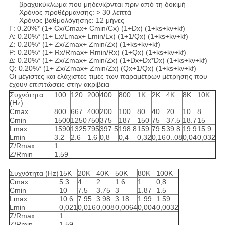
βραχυκύκλωμα που μηδενίζονται πριν από τη δοκιμή
Χρόνος προθέρμανσης: > 30 λεπτά
Χρόνος βαθμολόγησης: 12 μήνες
Γ: 0.20%* (1+ Cx/Cmax+ Cmin/Cx) (1+Dx) (1+ks+kv+kf)
Λ: 0.20%* (1+ Lx/Lmax+ Lmin/Lx) (1+1/Qx) (1+ks+kv+kf)
Ζ: 0.20%* (1+ Zx/Zmax+ Zmin/Zx) (1+ks+kv+kf)
Ρ: 0.20%* (1+ Rx/Rmax+ Rmin/Rx) (1+Qx) (1+ks+kv+kf)
Δ: 0.20%* (1+ Zx/Zmax+ Zmin/Zx) (1+Dx+Dx*Dx) (1+ks+kv+kf)
Q: 0.20%* (1+ Zx/Zmax+ Zmin/Zx) (Qx+1/Qx) (1+ks+kv+kf)
Οι μέγιστες και ελάχιστες τιμές των παραμέτρων μέτρησης που
έχουν επιπτώσεις στην ακρίβεια
Συχνότητα
100
120
200
400
800
1K
2K
4K
8K
10K
(Hz)
Cmax
800
667
400
200
100
80
40
20
10
8
Cmin
1500
1250
750
375
187
150
75
37.5
18.7
15
Lmax
1590
1325
795
397.5
198.8
159
79.5
39.8
19.9
15.9
Lmin
3.2
2.6
1.6
0,8
0,4
0,32
0,16
0..08
0,04
0,032
Z/Rmax
1
Z/Rmin
1.59
Συχνότητα (Hz)
15K
20K
40K
50K
80K
100K
Cmax
5.3
4
2
1.6
1
0,8
Cmin
10
7.5
3.75
3
1.87
1.5
Lmax
10.6
7.95
3.98
3.18
1.99
1.59
Lmin
0,021
0,016
0,008
0,0064
0,004
0,0032
Z/Rmax
1
Z/Rmin
1.59