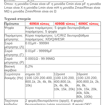
Όπου: η μονάδα Cmax είναι uF η μονάδα Cmin είναι pF η μονάδα
Lmax είναι Χ η μονάδα Lmin είναι mH η μονάδα Zmax/Rmax είναι
MΩ η μονάδα Zmin/Rmin είναι σε Ω
Τεχνικά στοιχεία
Πρότυπο
4090A τύπος
4090B τύπος
4090C τύπος
Ψηφία
Κύρια παράμετρος: 5 ψηφία δευτεροβάθμια
παράμετρος: 5 ψηφία
Παράμετρος
Κύρια παράμετρος: L/C/R/Z δευτεροβάθμια
μέτρησης
παράμετρος: X/D/Q/θ/ESR
Σειρά
0.01μH - 9999H
μέτρησης (Λ)
Σειρά
0.01pF - 99999μF
μέτρησης (Γ)
Σειρά
0.0001Ω - 99.99MΩ
μέτρησης (Ρ)
Βασική
0,2%
ακρίβεια
Συχνότητα
σημείο 10
12point
16point
δοκιμής (Hz)
(100.120.200.400,
(100.120.200,
(100.120.200,
800,1k, 2k, 4k, 8k,
400,800,1k,
400,800,1k, 2k,
10k)
2k, 4k, 8k,
4k, 8k,
10k, 15k, 20k)
10k, 15k, 20k,
40k, 50k,
80k, 100k)
Ταχύτητα
2 φορές/δευτερόλεπτο (αργό), 4 φορές/
επίδειξης
δευτερόλεπτο (μέση ταχύτητα), 8 φορές/SEC