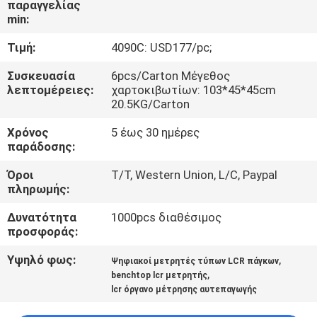
παραγγελίας
ΈΛΕΓΧΟΣ
min:
Τιμή:
4090C: USD177/pc;
ΜΑΣ
ΕΛΆΤΕ
Συσκευασία
6pcs/Carton Μέγεθος
λεπτομέρειες:
χαρτοκιβωτίων: 103*45*45cm
ΣΕ
20.5KG/Carton
ΕΠΑΦΉ
Χρόνος
5 έως 30 ημέρες
παράδοσης:
ΜΕ
Όροι
T/T, Western Union, L/C, Paypal
πληρωμής:
ΕΙΔΉΣΕΙΣ
Δυνατότητα
1000pcs διαθέσιμος
προσφοράς:
ΠΕΡΙΠΤΏΣΕΙΣ
Υψηλό φως:
,
Ψηφιακοί μετρητές τύπων LCR πάγκων
,
benchtop lcr μετρητής
SITEMAP
lcr όργανο μέτρησης αυτεπαγωγής