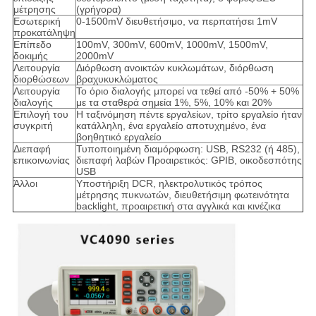
μέτρησης
(γρήγορα)
Εσωτερική
0-1500mV διευθετήσιμο, να περπατήσει 1mV
προκατάληψη
Επίπεδο
100mV, 300mV, 600mV, 1000mV, 1500mV,
δοκιμής
2000mV
Λειτουργία
Διόρθωση ανοικτών κυκλωμάτων, διόρθωση
διορθώσεων
βραχυκυκλώματος
Λειτουργία
Το όριο διαλογής μπορεί να τεθεί από -50% + 50%
διαλογής
με τα σταθερά σημεία 1%, 5%, 10% και 20%
Επιλογή του
Η ταξινόμηση πέντε εργαλείων, τρίτο εργαλείο ήταν
συγκριτή
κατάλληλη, ένα εργαλείο αποτυχημένο, ένα
βοηθητικό εργαλείο
Διεπαφή
Τυποποιημένη διαμόρφωση: USB, RS232 (ή 485),
επικοινωνίας
διεπαφή λαβών Προαιρετικός: GPIB, οικοδεσπότης
USB
Άλλοι
Υποστήριξη DCR, ηλεκτρολυτικός τρόπος
μέτρησης πυκνωτών, διευθετήσιμη φωτεινότητα
backlight, προαιρετική στα αγγλικά και κινέζικα