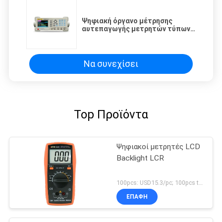
Ψηφιακή όργανο μέτρησης
αυτεπαγωγής μετρητών τύπων
LCR πάγκων
Να συνεχίσει
Top Προϊόντα
Ψηφιακοί μετρητές LCD
Backlight LCR
100pcs: USD15.3/pc; 100pcs to 500pcs: USD14.5/pc; 500pcs to 1000pcs: USD13.8/pc; Above 3000pcs: USD13.2/pc MOQ:100PCS
ΕΠΑΦΉ