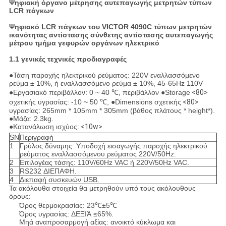
Ψηφιακή όργανο μέτρησης αυτεπαγωγής μετρητών τύπων
LCR πάγκων
Ψηφιακό LCR πάγκων του VICTOR 4090C τύπων μετρητών
ικανότητας αντίστασης σύνθετης αντίστασης αυτεπαγωγής
μέτρου τμήμα γεφυρών οργάνων ηλεκτρικό
1.1 γενικές τεχνικές προδιαγραφές
●Τάση παροχής ηλεκτρικού ρεύματος: 220V εναλλασσόμενο
ρεύμα ± 10%, ή εναλλασσόμενο ρεύμα ± 10%, 45-65Hz 110V
●Εργασιακό περιβάλλον: 0 ~ 40 ℃, περιβάλλον ●Storage
<80>
σχετικής υγρασίας: -10 ~ 50 ℃, ●Dimensions σχετικής
<80>
υγρασίας: 265mm * 105mm * 305mm (βάθος πλάτους * height*).
●Μάζα: 2.3kg.
●Κατανάλωση ισχύος:
<10w>
SN
Περιγραφή
1
Γρύλος δύναμης: Υποδοχή εισαγωγής παροχής ηλεκτρικού
ρεύματος εναλλασσόμενου ρεύματος 220V/50Hz.
2
Επιλογέας τάσης: 110V/60Hz VAC ή 220V/50Hz VAC.
3
RS232 ΔΙΕΠΑΦΗ.
4
Διεπαφή συσκευών USB.
Τα ακόλουθα στοιχεία θα μετρηθούν υπό τους ακόλουθους
όρους:
Όρος θερμοκρασίας: 23℃±5℃
Όρος υγρασίας: ΔΕΞΙΆ ≤65%.
Μηά αναπροσαρμογή αξίας: ανοικτό κύκλωμα και