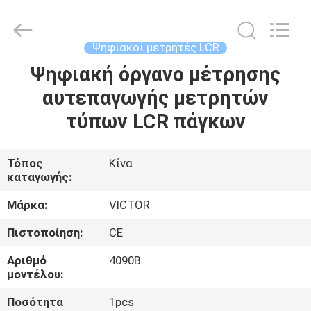
ELECTRONICS
CO.,LTD.
All
Rights
Reserved.
Ψηφιακοί μετρητές LCR
Developed
by
ECER
Ψηφιακή όργανο μέτρησης
ΣΠΊΤΙ
αυτεπαγωγής μετρητών
ΠΡΟΪΌΝΤΑ
τύπων LCR πάγκων
ΠΕΡΊΠΟΥ
Τόπος
Κίνα
καταγωγής:
ΕΜΕΊΣ
Μάρκα:
VICTOR
ΓΎΡΟΣ
Πιστοποίηση:
CE
ΕΡΓΟΣΤΑΣΊΩΝ
Αριθμό
4090B
μοντέλου:
ΠΟΙΟΤΙΚΌΣ
Ποσότητα
1pcs