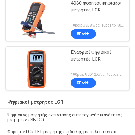
4080 φορητοί ψηφιακοί
μετρητές LCR
10pcs: USD85/pc; 10pcs to 50pcs: USD83/pc; Above 500pcs : USD80 MOQ:10pcs
ΕΠΑΦΉ
Ελαφριοί ψηφιακοί
μετρητές LCR
100pcs: USD12.6/pc; 100pcs to 500pcs: USD12.1pc; 500pcs to 1000pcs: USD11.5/pc; Above 3000pcs: USD10.9/pc MOQ:100PCS
ΕΠΑΦΉ
Ψηφιακοί μετρητές LCR
Ψηφιακός μετρητής αντίστασης αυτεπαγωγής ικανότητας
μετρητών USB LCR
Φορητός LCR TFT μετρητής επίδειξης με τη λειτουργία