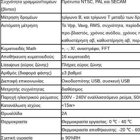
Συχνότητα γραμμών/τομέων
Πρότυπα NTSC, PAL και SECAM
(βίντεο)
Μέτρηση δρομέων
τρίγωνο Β, και τρίγωνο Τ μεταξύ των δ
Αυτόματη μέτρηση
Το Vpp, Vavg, RMS, συχνότητα, περίοδ
προ-βλαστός, χρόνος ανόδου, χρόνος π
καθυστέρηση αβ, καθυστέρηση αβ, περ
Κυματοειδές Math
+, -, Χ/, αναστρέφει, FFT
Αποθήκευση κυματοειδούς
16 κυματοειδή
Lissajous (εύρος ζώνης)
Πλήρες εύρος ζώνης
Αριθμός (διαφορά φάσης)
±3 βαθμοί
Διεπαφή επικοινωνίας
Οικοδεσπότης USB, συσκευή USB
Μετρητής συχνότητας
διαθέσιμος
Παροχή ηλεκτρικού ρεύματος
100V -
240V εναλλασσόμενο ρεύμα, 50/
Κατανάλωση ισχύος
<15w>
Θρυαλλίδα
2A
Θερμοκρασία
Θερμοκρασία εργασίας: 0 ℃ - 40 ℃
Θερμοκρασία αποθήκευσης: -20 ℃ - 6
Σχετική υγρασία
≤ 90%RH