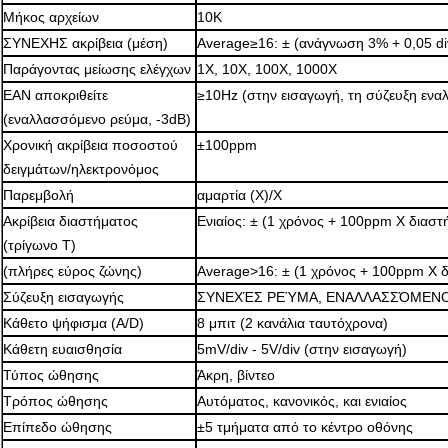
Μήκος αρχείων
10K
ΣΥΝΕΧΗΣ ακρίβεια (μέση)
Average≥16: ± (ανάγνωση 3% + 0,05 div
Παράγοντας μείωσης ελέγχων
1X, 10X, 100X, 1000X
ΕΑΝ αποκριθείτε
≥10Hz (στην εισαγωγή, τη σύζευξη ενα
(εναλλασσόμενο ρεύμα, -3dB)
Χρονική ακρίβεια ποσοστού
±100ppm
δειγμάτων/ηλεκτρονόμος
Παρεμβολή
αμαρτία (X)/Χ
Ακρίβεια διαστήματος
Ενιαίος: ± (1 χρόνος + 100ppm Χ διαστ
(τρίγωνο Τ)
(πλήρες εύρος ζώνης)
Average>16: ± (1 χρόνος + 100ppm Χ δ
Σύζευξη εισαγωγής
ΣΥΝΕΧΈΣ ΡΕΎΜΑ, ΕΝΑΛΛΑΣΣΌΜΕΝΟ
Κάθετο ψήφισμα (A/D)
8 μπιτ (2 κανάλια ταυτόχρονα)
Κάθετη ευαισθησία
5mV/div - 5V/div (στην εισαγωγή)
Τύπος ώθησης
Άκρη, βίντεο
Τρόπος ώθησης
Αυτόματος, κανονικός, και ενιαίος
Επίπεδο ώθησης
±5 τμήματα από το κέντρο οθόνης