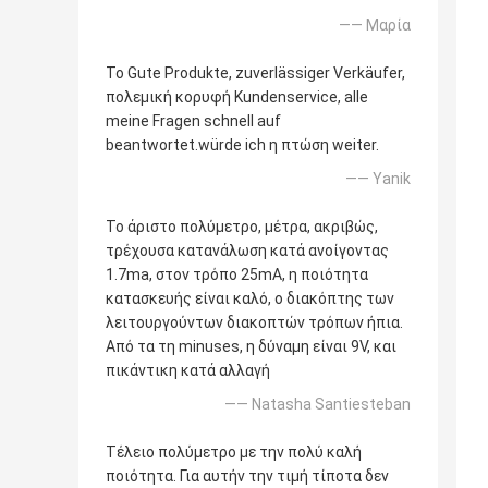
—— Μαρία
Το Gute Produkte, zuverlässiger Verkäufer,
πολεμική κορυφή Kundenservice, alle
meine Fragen schnell auf
beantwortet.würde ich η πτώση weiter.
—— Yanik
Το άριστο πολύμετρο, μέτρα, ακριβώς,
τρέχουσα κατανάλωση κατά ανοίγοντας
1.7ma, στον τρόπο 25mA, η ποιότητα
κατασκευής είναι καλό, ο διακόπτης των
λειτουργούντων διακοπτών τρόπων ήπια.
Από τα τη minuses, η δύναμη είναι 9V, και
πικάντικη κατά αλλαγή
—— Natasha Santiesteban
Τέλειο πολύμετρο με την πολύ καλή
ποιότητα. Για αυτήν την τιμή τίποτα δεν