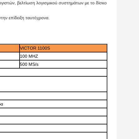
ογιστών, βελτίωση λογισμικού συστημάτων με το δίσκο
την επίδειξη ταυτόχρονα.
VICTOR 1100S
100 MHZ
500 MS/s
ρα