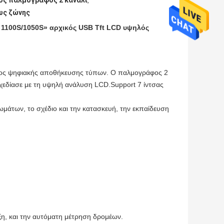
ός παλμογράφος 2 κανάλι
,
υς ζώνης
1100S/1050S» αρχικός USB Tft LCD υψηλός
άφος ψηφιακής αποθήκευσης τύπων. Ο παλμογράφος 2
σχεδίασε με τη υψηλή ανάλυση LCD.Support 7 ίντσας
μάτων, το σχέδιο και την κατασκευή, την εκπαίδευση
ξη, και την αυτόματη μέτρηση δρομέων.