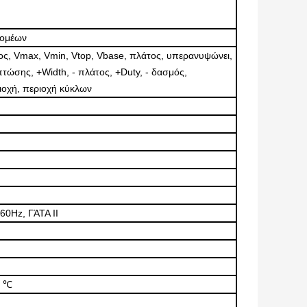
ρομέων
ος, Vmax, Vmin, Vtop, Vbase, πλάτος, υπερανυψώνει,
τώσης, +Width, - πλάτος, +Duty, - δασμός,
ιοχή, περιοχή κύκλων
60Hz, ΓΆΤΑ ΙΙ
0 ℃