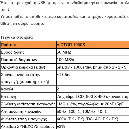
Έτοιμο προς χρήση USB, μπορεί να συνδεθεί με την επικοινωνία υπολ
του U.
Υποστηρίξτε το αποθηκευμένο κυματοειδές και το τρέχον κυματοειδές σ
Ultra-thin σώμα, φορητό.
Τεχνικά στοιχεία
Πρότυπο
VICTOR 1050S
Εύρος ζώνης
50 MHZ
Ποσοστό δειγμάτων
100 MS/s
Οριζόντια κλίμακα (s/div)
5ns/div - 1000s/div, βήμα από 1 - 2 - 5
Χρόνος ανόδου (στην
≤17.5ns
εισαγωγή, χαρακτηριστική)
Κανάλι
2
Επίδειξη
7» χρώμα LCD, 800 X 480 εικονοκύττα
Σύνθετη αντίσταση εισαγωγής
1MΩ ± 2%, παράλληλα με 20pF±5pF
Απομόνωση καναλιών
50Hz: 100: 1, 10MHz: 40: 1
Ανώτατη τάση εισαγωγής
400V (PK - PK) (DC+AC, PK - PK)
Ακρίβεια ΣΥΝΕΧΟΥΣ κέρδους
±3%