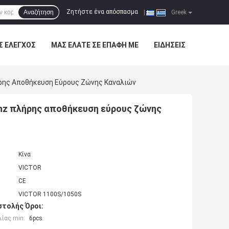
Ζητήστε ένα απόσπασμα
Αναζήτηση
|
Greek
Σ ΈΛΕΓΧΟΣ
ΜΑΣ ΕΛΆΤΕ ΣΕ ΕΠΑΦΉ ΜΕ
ΕΙΔΉΣΕΙΣ
ρης Αποθήκευση Εύρους Ζώνης Καναλιών
hz πλήρης αποθήκευση εύρους ζώνης
Κίνα
VICTOR
CE
VICTOR 1100S/1050S
τολής Όροι:
ίας min:
6pcs