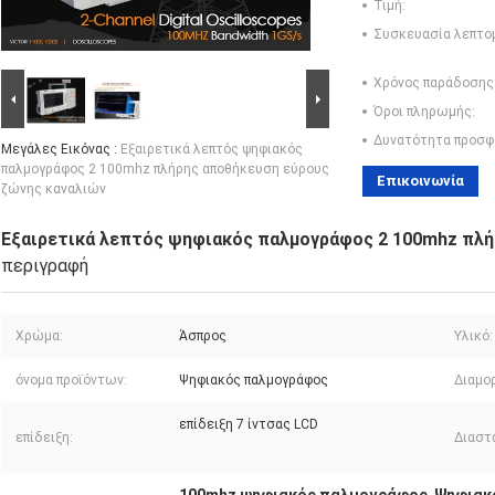
Τιμή:
Συσκευασία λεπτο
Χρόνος παράδοσης
Όροι πληρωμής:
Δυνατότητα προσφ
Μεγάλες Εικόνας :
Εξαιρετικά λεπτός ψηφιακός
παλμογράφος 2 100mhz πλήρης αποθήκευση εύρους
Επικοινωνία
ζώνης καναλιών
Εξαιρετικά λεπτός ψηφιακός παλμογράφος 2 100mhz πλή
περιγραφή
Χρώμα:
Άσπρος
Υλικό:
όνομα προϊόντων:
Ψηφιακός παλμογράφος
Διαμο
επίδειξη 7 ίντσας LCD
επίδειξη:
Διαστ