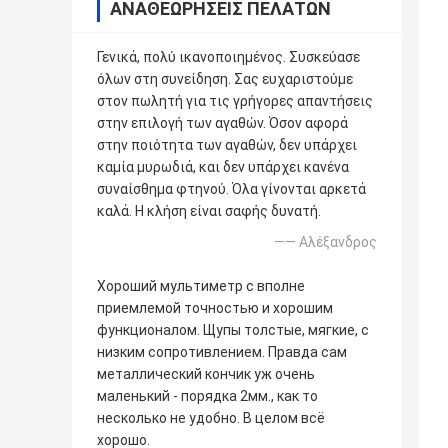
ΑΝΑΘΕΩΡΉΣΕΙΣ ΠΕΛΑΤΏΝ
Γενικά, πολύ ικανοποιημένος. Συσκεύασε
όλων στη συνείδηση. Σας ευχαριστούμε
στον πωλητή για τις γρήγορες απαντήσεις
στην επιλογή των αγαθών. Όσον αφορά
στην ποιότητα των αγαθών, δεν υπάρχει
καμία μυρωδιά, και δεν υπάρχει κανένα
συναίσθημα φτηνού. Όλα γίνονται αρκετά
καλά. Η κλήση είναι σαφής δυνατή.
—— Αλέξανδρος
Хороший мультиметр с вполне
приемлемой точностью и хорошим
функционалом. Щупы толстые, мягкие, с
низким сопротивлением. Правда сам
металлический кончик уж очень
маленький - порядка 2мм., как то
несколько не удобно. В целом всё
хорошо.