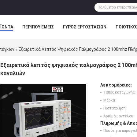
ΪΌΝΤΑ
ΠΕΡΊΠΟΥ ΕΜΕΊΣ
ΓΎΡΟΣ ΕΡΓΟΣΤΑΣΊΩΝ
ΠΟΙΟΤΙΚΌ
 πάγκων
Εξαιρετικά Λεπτός Ψηφιακός Παλμογράφος 2 100mhz Πλή
Εξαιρετικά λεπτός ψηφιακός παλμογράφος 2 100m
καναλιών
Λεπτομέρειες:
Τόπος καταγωγής:
Μάρκα:
Πιστοποίηση:
Αριθμό μοντέλου:
Πληρωμής & Αποσ
Ποσότητα παραγγελ