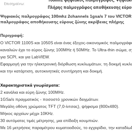
100mhz ψηφιακός παλμογράφος
Ψηφιακ
,
Επισημαίνω:
Πλήρης παλμογράφος αποθήκευσης εύρο
Ψηφιακός παλμογράφος 100mhz 2channels 1gsa/s 7 του VICTOR 
παλμογράφος αποθήκευσης εύρους ζώνης ακρίβειας πλήρης
Περιγραφή:
Ο VICTOR 1100S και 1050S είναι ένας έξοχος-οικονομικός παλμογρ
καναλιών έχει το εύρος ζώνης 100MHz ή 50MHz. Το Ultra-thin σώμα, 
για SCPI, και για LabVIEW.
Εφαρμογή για την ηλεκτρονική διόρθωση κυκλωμάτων, τη δοκιμή κυκλω
και την κατάρτιση, αυτοκινητικές συντήρηση και δοκιμή.
Χαρακτηριστικά γνωρίσματα:
2 κανάλια και εύρη ζώνης 100MHz.
1GSa/s πραγματικός - ποσοστό χρονικών δειγμάτων.
Μεγάλη οθόνη χρώματος TFT (7,0-ίντσας), ψήφισμα (800x480).
Μήκος αρχείων μέχρι 10KHz.
30 αυτόματες τιμές μέτρησης, μια επίδειξη κουμπιών.
Με 16 μετρήσεις παραμέτρου κυματοειδούς, το εγχειρίδιο, την καταδίω