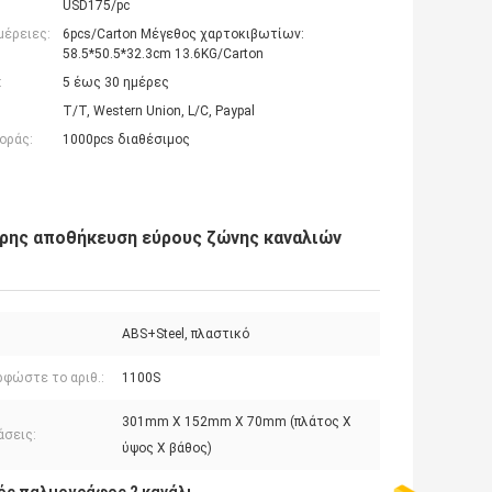
USD175/pc
μέρειες:
6pcs/Carton Μέγεθος χαρτοκιβωτίων:
58.5*50.5*32.3cm 13.6KG/Carton
:
5 έως 30 ημέρες
T/T, Western Union, L/C, Paypal
οράς:
1000pcs διαθέσιμος
ρης αποθήκευση εύρους ζώνης καναλιών
ABS+Steel, πλαστικό
ρφώστε το αριθ.:
1100S
301mm X 152mm X 70mm (πλάτος Χ
άσεις:
ύψος Χ βάθος)