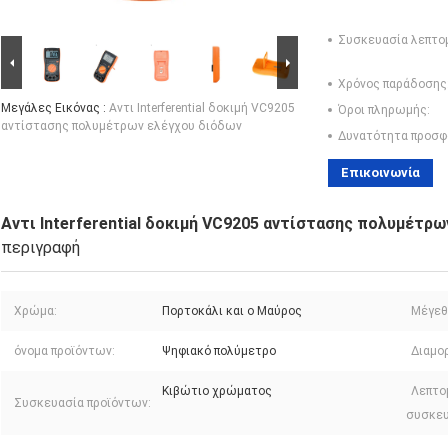
Συσκευασία λεπτο
Χρόνος παράδοσης
Μεγάλες Εικόνας :
Αντι Interferential δοκιμή VC9205
Όροι πληρωμής:
αντίστασης πολυμέτρων ελέγχου διόδων
Δυνατότητα προσφ
Επικοινωνία
Αντι Interferential δοκιμή VC9205 αντίστασης πολυμέτρ
περιγραφή
Χρώμα:
Πορτοκάλι και ο Μαύρος
Μέγεθ
όνομα προϊόντων:
Ψηφιακό πολύμετρο
Διαμο
Κιβώτιο χρώματος
Λεπτο
Συσκευασία προϊόντων:
συσκευ