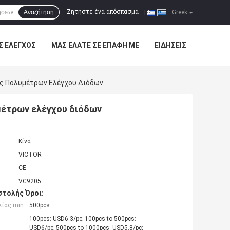
Ζητήστε ένα απόσπασμα
Αναζήτηση
|
Greek
Σ ΈΛΕΓΧΟΣ
ΜΑΣ ΕΛΆΤΕ ΣΕ ΕΠΑΦΉ ΜΕ
ΕΙΔΉΣΕΙΣ
σης Πολυμέτρων Ελέγχου Διόδων
υμέτρων ελέγχου διόδων
Κίνα
VICTOR
CE
VC9205
τολής Όροι:
ίας min:
500pcs
100pcs: USD6.3/pc; 100pcs to 500pcs:
USD6/pc; 500pcs to 1000pcs: USD5.8/pc;