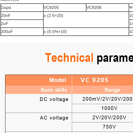
Σειρά
VC9205
VC9208
Ψ
20nF
± (2.5+20)
1
2uF
1
200uF
± (5.0%+10)
1