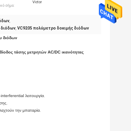
Victor
ικό σήμα:
ιόδων
,
 διόδων
VC9205 πολύμετρο δοκιμής διόδων
,
ου διόδων
 δίοδος τάσης μετρητών AC/DC ικανότητας
nterferential λειτουργία.
σης.
λαχτούν την μπαταρία.