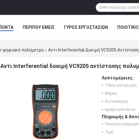
ΪΌΝΤΑ
ΠΕΡΊΠΟΥ ΕΜΕΊΣ
ΓΎΡΟΣ ΕΡΓΟΣΤΑΣΊΩΝ
ΠΟΙΟΤΙΚΌ
το ψηφιακό πολύμετρο
Αντι Interferential Δοκιμή VC9205 Αντίστα
Αντι Interferential δοκιμή VC9205 αντίστασης πολ
Λεπτομέρειες:
Τόπος καταγωγής:
Μάρκα:
Πιστοποίηση:
Αριθμό μοντέλου:
Πληρωμής & Αποσ
Ποσότητα παραγγελ
Τιμή: