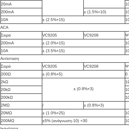
20mA
1
200mA
± (1.5%+10)
1
10A
± (2.5%+15)
1
ACA
Σειρά
VC9205
VC9208
Ψ
200mA
± (2.0%+15)
1
10A
± (3.5%+15)
1
Αντίσταση
Σειρά
VC9205
VC9208
Ψ
200Ω
± (0.8%+5)
0
2kΩ
1
± (0.8%+3)
20kΩ
1
200kΩ
1
2MΩ
/
± (0.8%+3)
20MΩ
± (1.0%+25)
1
200MΩ
±5% (ανάγνωση-10) +30
1
Ικανότητα