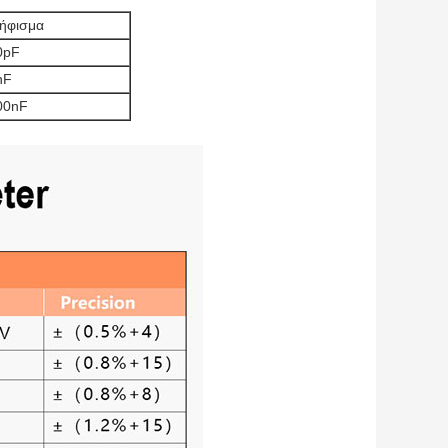
ήφισμα
0pF
nF
00nF