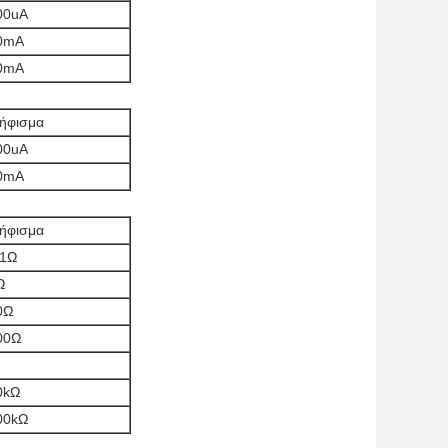
00uA
0mA
0mA
ήφισμα
00uA
0mA
ήφισμα
.1Ω
Ω
0Ω
00Ω
0kΩ
00kΩ