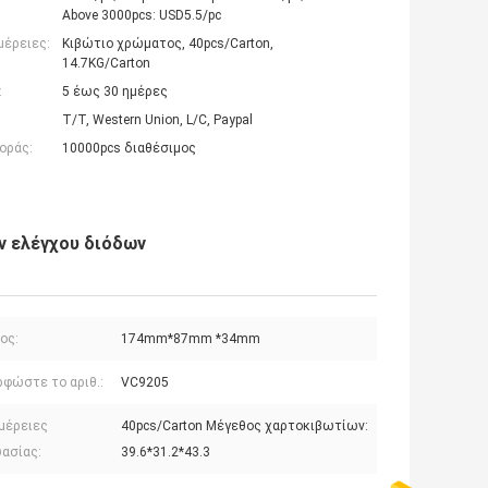
Above 3000pcs: USD5.5/pc
μέρειες:
Κιβώτιο χρώματος, 40pcs/Carton,
14.7KG/Carton
:
5 έως 30 ημέρες
T/T, Western Union, L/C, Paypal
οράς:
10000pcs διαθέσιμος
ων ελέγχου διόδων
ος:
174mm*87mm *34mm
ρφώστε το αριθ.:
VC9205
μέρειες
40pcs/Carton Μέγεθος χαρτοκιβωτίων:
ασίας:
39.6*31.2*43.3