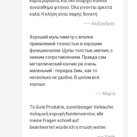
καμία μυρωδιά, και δεν υπάρχει κανένα
συναίσθημα φτηνού. Όλα γίνονται αρκετά
καλά. Η κλήση είναι σαφής δυνατή.
—— Αλέξανδρος
Хороший мультиметр с вполне
приемлемой точностью и хорошим
функционалом. Щупы толстые, мягкие, с
низким сопротивлением. Правда сам
металлический кончик уж очень
маленький - порядка 2мм., как то
несколько не удобно. В целом всё
хорошо.
—— Μαρία
Το Gute Produkte, zuverlässiger Verkäufer,
πολεμική κορυφή Kundenservice, alle
meine Fragen schnell auf
beantwortet.würde ich η πτώση weiter.
—— Yanik