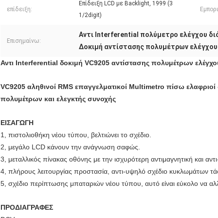
Επίδειξη LCD με Backlight, 1999 (3
επίδειξη:
Εμπορ
1/2digit)
Αντι Interferential πολύμετρο ελέγχου δ
Επισημαίνω:
Δοκιμή αντίστασης πολυμέτρων ελέγχου
Αντι Interferential δοκιμή VC9205 αντίστασης πολυμέτρων ελέγχ
VC9205 αληθινοί RMS επαγγελματικοί Multimetro πίσω ελαφριοί
πολυμέτρων και ελεγκτής συνοχής
ΕΙΣΑΓΩΓΗ
1, πιστολιοθήκη νέου τύπου, βελτιώνει το σχέδιο.
2, μεγάλο LCD κάνουν την ανάγνωση σαφώς.
3, μεταλλικός πίνακας οθόνης με την ισχυρότερη αντιμαγνητική και αντι-i
4, πλήρους λειτουργίας προστασία, αντι-υψηλό σχέδιο κυκλωμάτων τά
5, σχέδιο περίπτωσης μπαταριών νέου τύπου, αυτό είναι εύκολο να αλ
ΠΡΟΔΙΑΓΡΑΦΕΣ