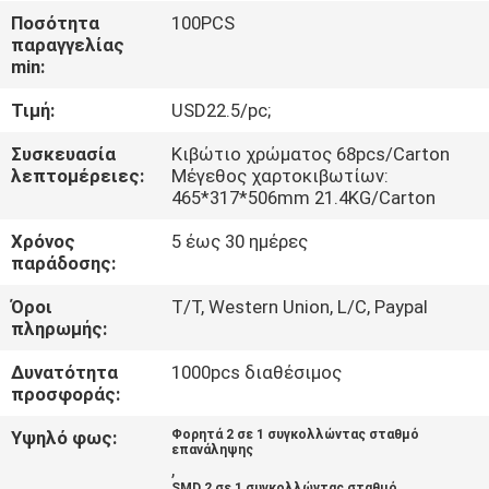
ΈΛΕΓΧΟΣ
Ποσότητα
100PCS
παραγγελίας
min:
ΜΑΣ
Τιμή:
USD22.5/pc;
ΕΛΆΤΕ
ΣΕ
Συσκευασία
Κιβώτιο χρώματος 68pcs/Carton
λεπτομέρειες:
Μέγεθος χαρτοκιβωτίων:
ΕΠΑΦΉ
465*317*506mm 21.4KG/Carton
ΜΕ
Χρόνος
5 έως 30 ημέρες
παράδοσης:
ΕΙΔΉΣΕΙΣ
Όροι
T/T, Western Union, L/C, Paypal
πληρωμής:
ΠΕΡΙΠΤΏΣΕΙΣ
Δυνατότητα
1000pcs διαθέσιμος
προσφοράς:
SITEMAP
Υψηλό φως:
Φορητά 2 σε 1 συγκολλώντας σταθμό
επανάληψης
,
SMD 2 σε 1 συγκολλώντας σταθμό