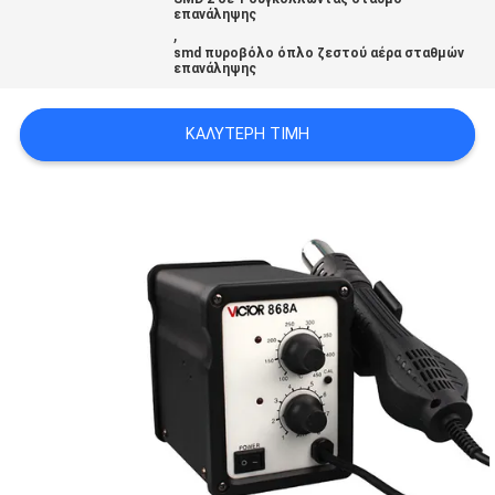
PRIVACY
επανάληψης
,
POLICY
smd πυροβόλο όπλο ζεστού αέρα σταθμών
επανάληψης
ΚΑΛΎΤΕΡΗ ΤΙΜΉ