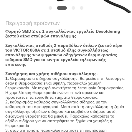
Περιγραφή προϊόντων
Φορητό SMD 2 σε 1 συγκολλώντας εργαλείο Desoldering
ζεστού αέρα σταθμών επανάληψης
Συγκολλώντας σταθμός 2 πυροβόλων όπλων ζεστού αέρα
του VICTOR 868A σε 1 σταθμό ύλης συγκολλήσεως
επανάληψης των ψηφιακών οδηγήσεων θερμοκρασίας
σιδήρου SMD για το κινητό εργαλείο τηλεφωνικής
επισκευής
Συντήρηση και χρήση σιδήρου συγκόλλησης:
1. 
Θερμοκρασία σιδήρου συγκόλλησης: θα μειώσει τη λειτουργία 
όταν η θερμοκρασία είναι υψηλή, παρακαλώ χαμηλή 
θερμοκρασία. Με ισχυρό ανακτήστε τη λειτουργία θερμοκρασίας. 
Η χαμηλότερη θερμοκρασία ενώνει στενά αρκετών και 
προστατεύει τα ευαίσθητα τμήματα θερμοκρασίας.
2, καθαρισμός: καθαρός συγκολλώντας σίδηρος με τον 
καθαρισμό του σφουγγαριού. Μετά από τη συγκόλληση, η ζημία 
συγκόλλησης οξειδίων σιδήρου και καρβιδίου σιδήρου αυτό, 
διεξαγωγή θερμότητας θα μειωθεί. Παρακαλώ καθαρίστε το 
οξείδιο σιδήρου για να αποτρέψετε τη ζημία και χαμηλός η 
θερμοκρασία.
3, όταν όχι χρήση: παρακαλώ κρατήστε τη χαμηλότερη 