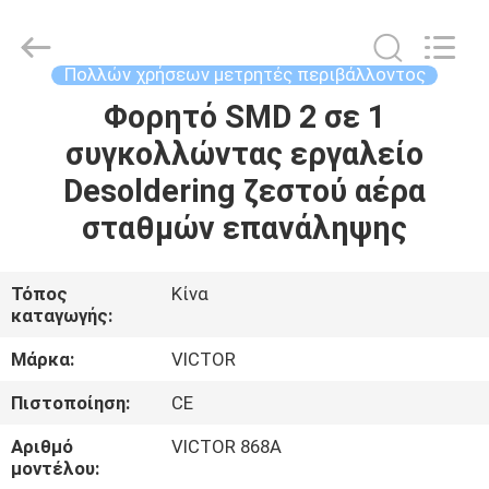
BEICHENG
ELECTRONICS
CO.,LTD.
All
Rights
Πολλών χρήσεων μετρητές περιβάλλοντος
Reserved.
Developed
by
Φορητό SMD 2 σε 1
ΣΠΊΤΙ
ECER
συγκολλώντας εργαλείο
ΠΡΟΪΌΝΤΑ
Desoldering ζεστού αέρα
σταθμών επανάληψης
ΠΕΡΊΠΟΥ
ΕΜΕΊΣ
Τόπος
Κίνα
καταγωγής:
ΓΎΡΟΣ
Μάρκα:
VICTOR
ΕΡΓΟΣΤΑΣΊΩΝ
Πιστοποίηση:
CE
Αριθμό
VICTOR 868A
ΠΟΙΟΤΙΚΌΣ
μοντέλου: