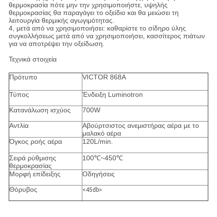
θερμοκρασία πότε μην την χρησιμοποιήστε, υψηλής 
θερμοκρασίας θα παραγάγει το οξείδιο και θα μειώσει τη 
λειτουργία θερμικής αγωγιμότητας.
4, μετά από να χρησιμοποιήσει: καθαρίστε το σίδηρο ύλης 
συγκολλήσεως μετά από να χρησιμοποιήσει, κασσίτερος πιάτων 
για να αποτρέψει την οξείδωση.
Τεχνικά στοιχεία
Πρότυπο
VICTOR 868A
Τύπος
Ένδειξη Luminotron
Κατανάλωση ισχύος
700W
Αντλία
Αβούρτσιστος ανεμιστήρας αέρα με το
μαλακό αέρα
Όγκος ροής αέρα
120L/min.
Σειρά ρύθμισης
100℃~450℃
θερμοκρασίας
Μορφή επίδειξης
Οδηγήσεις
Θόρυβος
<45db>