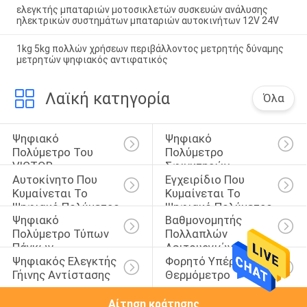
ελεγκτής μπαταριών μοτοσικλετών συσκευών ανάλυσης
ηλεκτρικών συστημάτων μπαταριών αυτοκινήτων 12V 24V
1kg 5kg πολλών χρήσεων περιβάλλοντος μετρητής δύναμης
μετρητών ψηφιακός αντιφατικός
Λαϊκή κατηγορία
Όλα
Ψηφιακό 
Ψηφιακό 
Πολύμετρο Του 
Πολύμετρο 
VICTOR
Σφιγκτηρών
Αυτοκίνητο Που 
Εγχειρίδιο Που 
Κυμαίνεται Το 
Κυμαίνεται Το 
Ψηφιακό Πολύμετρο
Ψηφιακό Πολύμετρο
Ψηφιακό 
Βαθμονομητής 
Πολύμετρο Τύπων 
Πολλαπλών 
Πάγκων
Λειτουργιών
Ψηφιακός Ελεγκτής 
Φορητό Υπέρυθρο 
Γήινης Αντίστασης
Θερμόμετρο
Αίτηση κράτησης