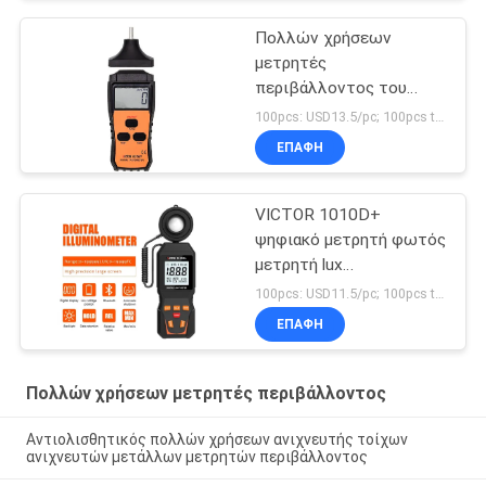
Πολλών χρήσεων
μετρητές
περιβάλλοντος του
VICTOR 6236P
100pcs: USD13.5/pc; 100pcs to 500pcs: USD12.8/pc; 500pcs to 1000pcs: USD12.2pc; Above 3000pcs: USD11.6/pc MOQ:100PCS
ΕΠΑΦΉ
VICTOR 1010D+
ψηφιακό μετρητή φωτός
μετρητή lux
0~200000lux φθηνό
100pcs: USD11.5/pc; 100pcs to 500pcs: USD10.5/pc; 500pcs to 1000pcs: USD10 MOQ:100PCS
μετρητή φωτεινότητας
ΕΠΑΦΉ
lux για LED
Πολλών χρήσεων μετρητές περιβάλλοντος
Αντιολισθητικός πολλών χρήσεων ανιχνευτής τοίχων
ανιχνευτών μετάλλων μετρητών περιβάλλοντος