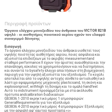
Περιγραφή προϊόντων
Όργανο ελέγχου μονοξειδίου του άνθρακα του
VICTOR 821B
υψηλό - οι αισθητήρες ποιοτικού αερίου ηχούν τον ελαφρύ
συναγερμό δόνησης
Εισαγωγή
Το όργανο ελέγχου μονοξειδίου του άνθρακα υιοθετεί τους
υψηλής ποιότητας αισθητήρες αερίου, ποιες ασφάλεια και
αξιοπιστία επιδείξεων με το ακριβές measurementand
σταθερό performance.lt έχουν την άριστες ευαισθησία και την
επανάληψη, εύκολες να χρησιμοποιήσουν και να διατηρήσουν,
και συναντά το bysafety έλεγχο απαιτήσεων στη βιομηχανική
περιοχή για την υψηλή αξιοπιστία του εξοπλισμού. Το κοχύλι
αποτελείται από το υψηλής αντοχής σύνθετο αντιολισθητικό
λάστιχο εφαρμοσμένης μηχανικής plasticsand, τη σκόνη και
explosionproof, withhigh τη δύναμη και το ομαλό handfeel.
Αυτό το indstrument προσαρμόζεται με στα ακόλουθα
πρότυπα andcalibration διαδικασιών:
GB3836.1-2010 εκρηκτικό μέρος 1 ατμοσφαιρών:
GeneralRequirements για τον εξοπλισμό.
GB3836.4-2010 εκρηκτικό μέρος 4 ατμοσφαιρών: Εξοπλισμός
με την ασφαλή αφ' εαυτού προστασία «ι».