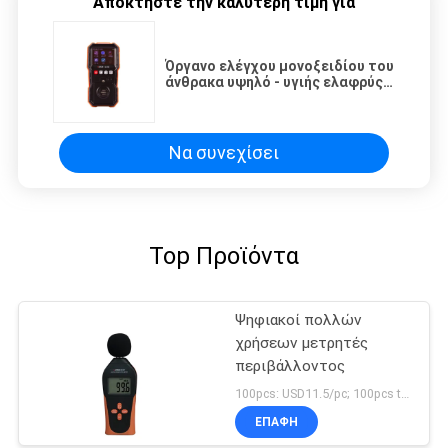
Αποκτήστε την καλύτερη τιμή για
Όργανο ελέγχου μονοξειδίου του
άνθρακα υψηλό - υγιής ελαφρύς
συναγερμός δόνησης
αισθητήρων ποιοτικού αερίου
Να συνεχίσει
Top Προϊόντα
Ψηφιακοί πολλών
χρήσεων μετρητές
περιβάλλοντος
100pcs: USD11.5/pc; 100pcs to 500pcs: USD11/pc; 500pcs to 1000pcs: USD10.5; Above 3000pcs: USD10/pc MOQ:100PCS
ΕΠΑΦΉ