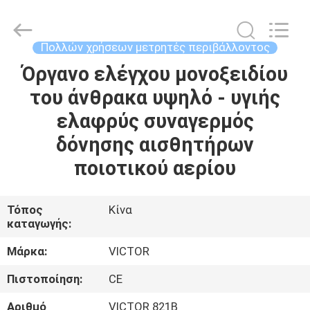
BEICHENG
ELECTRONICS
CO.,LTD.
All
Rights
Πολλών χρήσεων μετρητές περιβάλλοντος
Reserved.
Developed
by
Όργανο ελέγχου μονοξειδίου
ΣΠΊΤΙ
ECER
του άνθρακα υψηλό - υγιής
ΠΡΟΪΌΝΤΑ
ελαφρύς συναγερμός
δόνησης αισθητήρων
ΠΕΡΊΠΟΥ
ποιοτικού αερίου
ΕΜΕΊΣ
Τόπος
Κίνα
καταγωγής:
ΓΎΡΟΣ
ΕΡΓΟΣΤΑΣΊΩΝ
Μάρκα:
VICTOR
Πιστοποίηση:
CE
ΠΟΙΟΤΙΚΌΣ
Αριθμό
VICTOR 821B