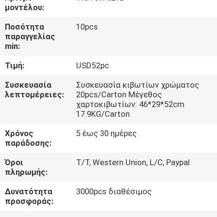
ΈΛΕΓΧΟΣ
μοντέλου:
Ποσότητα
10pcs
ΜΑΣ
παραγγελίας
min:
ΕΛΆΤΕ
Τιμή:
USD52pc
ΣΕ
ΕΠΑΦΉ
Συσκευασία
Συσκευασία κιβωτίων χρώματος
λεπτομέρειες:
20pcs/Carton Μέγεθος
ΜΕ
χαρτοκιβωτίων: 46*29*52cm
17.9KG/Carton
ΕΙΔΉΣΕΙΣ
Χρόνος
5 έως 30 ημέρες
παράδοσης:
Όροι
T/T, Western Union, L/C, Paypal
ΠΕΡΙΠΤΏΣΕΙΣ
πληρωμής:
Δυνατότητα
3000pcs διαθέσιμος
SITEMAP
προσφοράς: