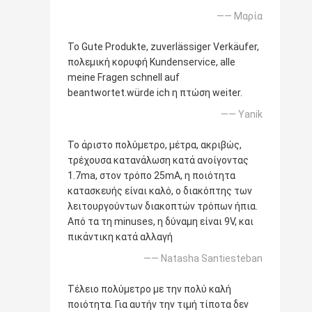
—— Μαρία
Το Gute Produkte, zuverlässiger Verkäufer,
πολεμική κορυφή Kundenservice, alle
meine Fragen schnell auf
beantwortet.würde ich η πτώση weiter.
—— Yanik
Το άριστο πολύμετρο, μέτρα, ακριβώς,
τρέχουσα κατανάλωση κατά ανοίγοντας
1.7ma, στον τρόπο 25mA, η ποιότητα
κατασκευής είναι καλό, ο διακόπτης των
λειτουργούντων διακοπτών τρόπων ήπια.
Από τα τη minuses, η δύναμη είναι 9V, και
πικάντικη κατά αλλαγή
—— Natasha Santiesteban
Τέλειο πολύμετρο με την πολύ καλή
ποιότητα. Για αυτήν την τιμή τίποτα δεν