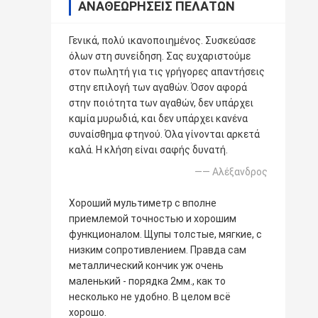
ΑΝΑΘΕΩΡΉΣΕΙΣ ΠΕΛΑΤΏΝ
Γενικά, πολύ ικανοποιημένος. Συσκεύασε
όλων στη συνείδηση. Σας ευχαριστούμε
στον πωλητή για τις γρήγορες απαντήσεις
στην επιλογή των αγαθών. Όσον αφορά
στην ποιότητα των αγαθών, δεν υπάρχει
καμία μυρωδιά, και δεν υπάρχει κανένα
συναίσθημα φτηνού. Όλα γίνονται αρκετά
καλά. Η κλήση είναι σαφής δυνατή.
—— Αλέξανδρος
Хороший мультиметр с вполне
приемлемой точностью и хорошим
функционалом. Щупы толстые, мягкие, с
низким сопротивлением. Правда сам
металлический кончик уж очень
маленький - порядка 2мм., как то
несколько не удобно. В целом всё
хорошо.