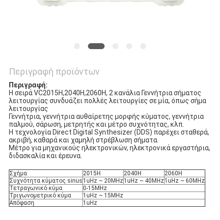
Περιγραφή προϊόντων
Περιγραφή:
Η σειρά VC2015H,2040H,2060H, 2 κανάλια Γεννήτρια σήματος
λειτουργίας συνδυάζει πολλές λειτουργίες σε μία, όπως σήμα
λειτουργίας
Γεννήτρια, γεννήτρια αυθαίρετης μορφής κύματος, γεννήτρια
παλμού, σάρωση, μετρητής και μέτρο συχνότητας, κλπ.
Η τεχνολογία Direct Digital Synthesizer (DDS) παρέχει σταθερά,
ακριβή, καθαρά και χαμηλή στρέβλωση σήματα.
Μέτρο για μηχανικούς ηλεκτρονικών, ηλεκτρονικά εργαστήρια,
διδασκαλία και έρευνα.
Σχήμα
2015H
2040H
2060H
Συχνότητα κύματος sinus
1uHz ~ 20MHz
1uHz ~ 40MHz
1uHz ~ 60MHz
Τετραγωνικό κύμα
0-15MHz
Τριγωνομετρικό κύμα
1uHz ~ 15MHz
Απόφαση
1uHz