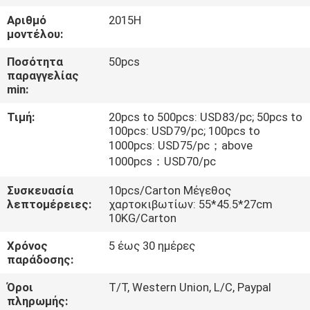
ΈΛΕΓΧΟΣ
Αριθμό
2015H
μοντέλου:
ΜΑΣ
Ποσότητα
50pcs
ΕΛΆΤΕ
παραγγελίας
min:
ΣΕ
Τιμή:
20pcs to 500pcs: USD83/pc; 50pcs to
ΕΠΑΦΉ
100pcs: USD79/pc; 100pcs to
ΜΕ
1000pcs: USD75/pc；above
1000pcs：USD70/pc
ΕΙΔΉΣΕΙΣ
Συσκευασία
10pcs/Carton Μέγεθος
λεπτομέρειες:
χαρτοκιβωτίων: 55*45.5*27cm
10KG/Carton
ΠΕΡΙΠΤΏΣΕΙΣ
Χρόνος
5 έως 30 ημέρες
παράδοσης:
SITEMAP
Όροι
T/T, Western Union, L/C, Paypal
πληρωμής: