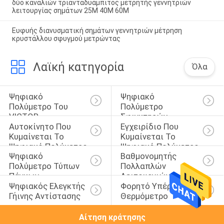
δύο καναλιών τριανταδυάμπιτος μετρητής γεννητριών
λειτουργίας σημάτων 25M 40M 60M
Ευφυής διανυσματική σημάτων γεννητριών μέτρηση
κρυστάλλου σφυγμού μετρώντας
Λαϊκή κατηγορία
Όλα
Ψηφιακό 
Ψηφιακό 
Πολύμετρο Του 
Πολύμετρο 
VICTOR
Σφιγκτηρών
Αυτοκίνητο Που 
Εγχειρίδιο Που 
Κυμαίνεται Το 
Κυμαίνεται Το 
Ψηφιακό Πολύμετρο
Ψηφιακό Πολύμετρο
Ψηφιακό 
Βαθμονομητής 
Πολύμετρο Τύπων 
Πολλαπλών 
Πάγκων
Λειτουργιών
Ψηφιακός Ελεγκτής 
Φορητό Υπέρυθρο 
Γήινης Αντίστασης
Θερμόμετρο
Αίτηση κράτησης