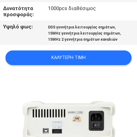
PRIVACY
Δυνατότητα
1000pcs διαθέσιμος
προσφοράς:
POLICY
Υψηλό φως:
,
DDS γεννήτρια λειτουργίας σημάτων
,
15MHz γεννήτρια λειτουργίας σημάτων
15MHz 2 γεννήτρια σημάτων καναλιών
ΚΑΛΎΤΕΡΗ ΤΙΜΉ