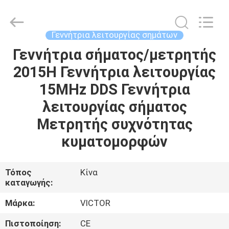
BEICHENG
ELECTRONICS
CO.,LTD.
All
Rights
Γεννήτρια λειτουργίας σημάτων
Reserved.
Developed
by
Γεννήτρια σήματος/μετρητής
ΣΠΊΤΙ
ECER
2015H Γεννήτρια λειτουργίας
ΠΡΟΪΌΝΤΑ
15MHz DDS Γεννήτρια
λειτουργίας σήματος
ΠΕΡΊΠΟΥ
Μετρητής συχνότητας
ΕΜΕΊΣ
κυματομορφών
ΓΎΡΟΣ
Τόπος
Κίνα
καταγωγής:
ΕΡΓΟΣΤΑΣΊΩΝ
Μάρκα:
VICTOR
ΠΟΙΟΤΙΚΌΣ
Πιστοποίηση:
CE