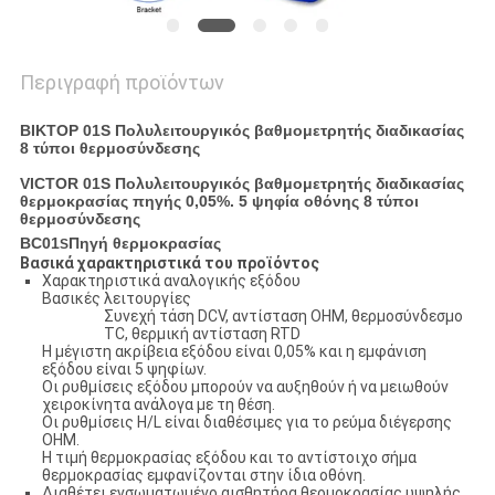
Περιγραφή προϊόντων
ΒΙΚΤΟΡ 01S Πολυλειτουργικός βαθμομετρητής διαδικασίας
8 τύποι θερμοσύνδεσης
VICTOR 01S Πολυλειτουργικός βαθμομετρητής διαδικασίας
θερμοκρασίας πηγής 0,05%. 5 ψηφία οθόνης 8 τύποι
θερμοσύνδεσης
ΒC01
Πηγή θερμοκρασίας
S
Βασικά χαρακτηριστικά του προϊόντος
Χαρακτηριστικά αναλογικής εξόδου
Βασικές λειτουργίες
Συνεχή τάση DCV, αντίσταση OHM, θερμοσύνδεσμο
TC, θερμική αντίσταση RTD
Η μέγιστη ακρίβεια εξόδου είναι 0,05% και η εμφάνιση
εξόδου είναι 5 ψηφίων.
Οι ρυθμίσεις εξόδου μπορούν να αυξηθούν ή να μειωθούν
χειροκίνητα ανάλογα με τη θέση.
Οι ρυθμίσεις H/L είναι διαθέσιμες για το ρεύμα διέγερσης
OHM.
Η τιμή θερμοκρασίας εξόδου και το αντίστοιχο σήμα
θερμοκρασίας εμφανίζονται στην ίδια οθόνη.
Διαθέτει ενσωματωμένο αισθητήρα θερμοκρασίας υψηλής