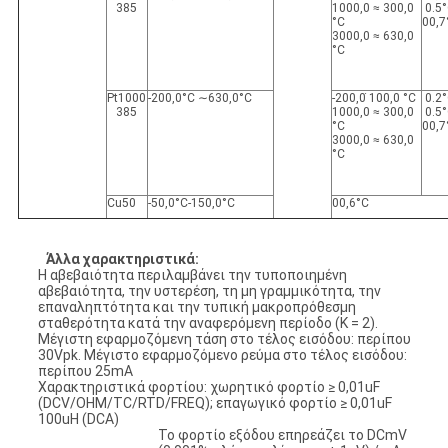
385
1000,0 ≈ 300,0
0.5
°C
00,7
3000,0 ≈ 630,0
°C
Pt1000
-200,0°C ∼630,0°C
-200,0 ̇100,0 °C
0.2
385
1000,0 ≈ 300,0
0.5
°C
00,7
3000,0 ≈ 630,0
°C
Cu50
-50,0°C-150,0°C
00,6°C
Άλλα χαρακτηριστικά:
Η αβεβαιότητα περιλαμβάνει την τυποποιημένη
αβεβαιότητα, την υστερέση, τη μη γραμμικότητα, την
επαναληπτότητα και την τυπική μακροπρόθεσμη
σταθερότητα κατά την αναφερόμενη περίοδο (K = 2).
Μέγιστη εφαρμοζόμενη τάση στο τέλος εισόδου: περίπου
30Vpk. Μέγιστο εφαρμοζόμενο ρεύμα στο τέλος εισόδου:
περίπου 25mA
Χαρακτηριστικά φορτίου: χωρητικό φορτίο ≥ 0,01uF
(DCV/OHM/TC/RTD/FREQ); επαγωγικό φορτίο ≥ 0,01uF
100uH (DCA)
Το φορτίο εξόδου επηρεάζει το DCmV