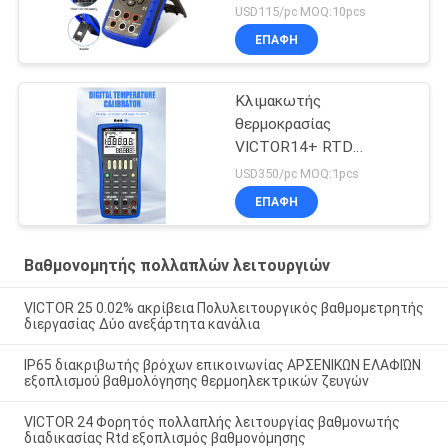
Χαρακτηριστικό
USD115/pc MOQ:10pcs
βαθμονόμησης
ΕΠΑΦΉ
θερμοκρασίας
Κλιμακωτής
θερμοκρασίας
VICTOR14+ RTD
Κλιμακωτής πολλαπλών
USD350/pc MOQ:1pcs
λειτουργιών μετρήσεων
ΕΠΑΦΉ
Βαθμονομητής πολλαπλών λειτουργιών
VICTOR 25 0.02% ακρίβεια Πολυλειτουργικός βαθμομετρητής
διεργασίας Δύο ανεξάρτητα κανάλια
IP65 διακριβωτής βρόχων επικοινωνίας ΑΡΣΕΝΙΚΩΝ ΕΛΑΦΙΏΝ
εξοπλισμού βαθμολόγησης θερμοηλεκτρικών ζευγών
VICTOR 24 Φορητός πολλαπλής λειτουργίας βαθμονωτής
διαδικασίας Rtd εξοπλισμός βαθμονόμησης