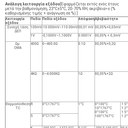
Ανάλογη λειτουργία εξόδου
[Εφαρμόζεται εντός ενός έτους
μετά την βαθμονόμηση, 23°C±5°C, 20-70% RH, ακρίβεια=± (%
καθορισμένης τιμής + ανάγνωση σε %) ]
Λειτουργία
Πεδίο
Πεδίο εξόδου
Απόφαση
Α
βεβαιότητα
εξόδου
Συνεχή τάση
100mV
-10.000mV~110.00mV
00,01 mV
00,05%+0,03mV
ΔΕΠ
1V
-0,1000V~1,1000V
0.0001V
00,05% + 0,3mV
Ωμ.
400Ω
0~400.0Ω
0.1Ω
00,05%+0,2Ω
ΟΜΑ
4KΩ
0~4.000KΩ
1Ω
00,05%+2Ω
Θερμοσύνθεση
R
0°C1767°C
1°C
0°100°C
1.5
TC
10°1767°C
1.2
0°100°C
1.5
S
0°C1767°C
100°1767°C
1.2