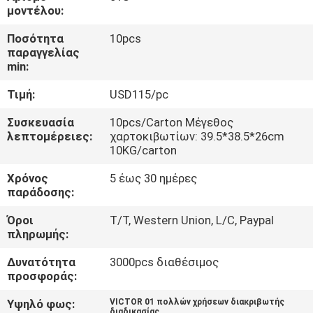
ΈΛΕΓΧΟΣ
μοντέλου:
Ποσότητα
10pcs
ΜΑΣ
παραγγελίας
min:
ΕΛΆΤΕ
Τιμή:
USD115/pc
ΣΕ
ΕΠΑΦΉ
Συσκευασία
10pcs/Carton Μέγεθος
λεπτομέρειες:
χαρτοκιβωτίων: 39.5*38.5*26cm
ΜΕ
10KG/carton
Χρόνος
5 έως 30 ημέρες
ΕΙΔΉΣΕΙΣ
παράδοσης:
Όροι
T/T, Western Union, L/C, Paypal
πληρωμής:
ΠΕΡΙΠΤΏΣΕΙΣ
Δυνατότητα
3000pcs διαθέσιμος
προσφοράς:
SITEMAP
Υψηλό φως:
VICTOR 01 πολλών χρήσεων διακριβωτής
διαδικασίας