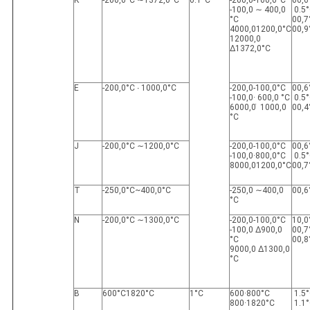
Κ
-200,0°C ∼1372,0°C
0.1°C
-200,0-100,0°C
00,6
-100,0 ∼ 400,0
0.5
°C
00,7
4000,01200,0°C
00,9
12000,0
∆1372,0°C
Ε
-200,0°C ∙ 1000,0°C
-200,0-100,0°C
00,6
-100,0· 600,0 °C
0.5
6000,0 ̇ 1000,0
00,4
°C
J
-200,0°C ∼1200,0°C
-200,0-100,0°C
00,6
-100,0·800,0°C
0.5
8000,01200,0°C
00,7
Τ
-250,0°C~400,0°C
-250,0 ∼400,0
00,6
°C
N
-200,0°C ∼1300,0°C
-200,0-100,0°C
10,0
-100,0 ∆900,0
00,7
°C
00,8
9000,0 ∆1300,0
°C
Β
600°C1820°C
1°C
600·800°C
1.5
800·1820°C
1.1