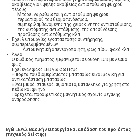
ακρίβειας για υψηλής ακρίβειας αντιστάθμιση ψυχρού
τέλους.
Μπορεί να ρυθμιστεί η αντιστάθμιση ψυχρού
τερματισμού του θερμοσύνδεσμου,
συμπεριλαμβανομένης της χειροκίνητης αντιστάθμισης,
της αυτόματης αντιστάθμισης, της αποσύνδεσης
πρόσβασης αντιστάθμισης κλπ.
Έχει λειτουργίες εγκατάστασης συντήρησης,
συμπεριλαμβανομένων
Αυτοκινητική απενεργοποίηση, φως πίσω, φακό κλπ.
Άλλα
Ο κωδικός τμήματος εμφανίζεται σε οθόνη LCD με λευκό
φως.
Έχει έναν φακό LED για φωτισμό.
Η πόρτα του διαμερίσματος μπαταρίας είναι βολική για
αντικατάσταση μπαταρίας.
Είναι μικρό, σταθερό, αξιόπιστο, κατάλληλο για χρήση στο
πεδίο και φθηνό.
Παρέχεται προαιρετικός μαγνητικός σχοινίς μεγάλης
αναρρόφησης.
Εγώ...
Εγώ.
Βασική λειτουργία και απόδοση του προϊόντος
(τεχνικός δείκτης)