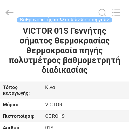
BEICHENG
ELECTRONICS
CO.,LTD.
All
Rights
Βαθμονομητής πολλαπλών λειτουργιών
Reserved.
Developed
by
VICTOR 01S Γεννήτης
ΣΠΊΤΙ
ECER
σήματος θερμοκρασίας
ΠΡΟΪΌΝΤΑ
θερμοκρασία πηγής
πολυτμέτρος βαθμομετρητή
ΠΕΡΊΠΟΥ
διαδικασίας
ΕΜΕΊΣ
Τόπος
Κίνα
καταγωγής:
ΓΎΡΟΣ
ΕΡΓΟΣΤΑΣΊΩΝ
Μάρκα:
VICTOR
Πιστοποίηση:
CE ROHS
ΠΟΙΟΤΙΚΌΣ
Αριθμό
01S