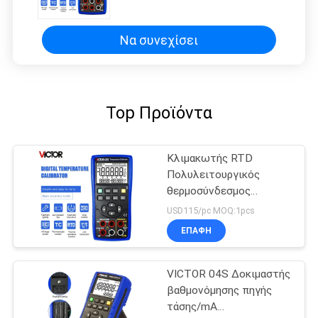
πηγής πολυτμέτρος
βαθμομετρητή διαδικασίας
Να συνεχίσει
Top Προϊόντα
Κλιμακωτής RTD
Πολυλειτουργικός
θερμοσύνδεσμος
Κλιμακωτής διεργασίας
USD115/pc MOQ:1pcs
Κλιμακωτής
ΕΠΑΦΉ
θερμοκρασίας Tc και
Κλιμακωτής RTD
VICTOR 04S Δοκιμαστής
βαθμονόμησης πηγής
τάσης/mA