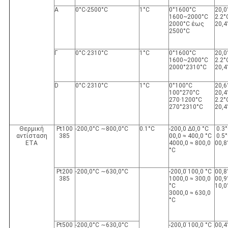
Α
0°C-2500°C
1°C
0°1600°C
20,0
1600~2000°C
2.2°
2000°C έως
20,4
2500°C
Γ
0°C·2310°C
1°C
0°1600°C
20,0
1600~2000°C
2.2°
2000°2310°C
20,4
D
0°C·2310°C
1°C
0°100°C
20,6
100°270°C
20,4
270·1200°C
2.2°
270°2310°C
20,4
Θερμική
Pt100
-200,0°C ∼800,0°C
0.1°C
-200,0 ∆0,0 °C
0.3
αντίσταση
385
00,0 ≈ 400,0 °C
0.5
ΕΤΑ
4000,0 ≈ 800,0
00,8
°C
Pt200
-200,0°C ∼630,0°C
-200,0 ̇100,0 °C
00,8
385
1000,0 ≈ 300,0
00,9
°C
10,0
3000,0 ≈ 630,0
°C
Pt500
-200,0°C ∼630,0°C
-200,0 ̇100,0 °C
00,4