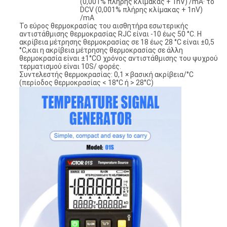
(0,001% πλήρης κλίμακας + 1nV) /mA· το
DCV (0,001% πλήρης κλίμακας + 1nV)
/mA
Το εύρος θερμοκρασίας του αισθητήρα εσωτερικής
αντιστάθμισης θερμοκρασίας RJC είναι -10 έως 50 °C. Η
ακρίβεια μέτρησης θερμοκρασίας σε 18 έως 28 °C είναι ±0,5
°C,και η ακρίβεια μέτρησης θερμοκρασίας σε άλλη
θερμοκρασία είναι ±1°CΟ χρόνος αντιστάθμισης του ψυχρού
τερματισμού είναι 10S/ φορές.
Συντελεστής θερμοκρασίας: 0,1 × βασική ακρίβεια/°C
(περίοδος θερμοκρασίας < 18°C ή > 28°C)