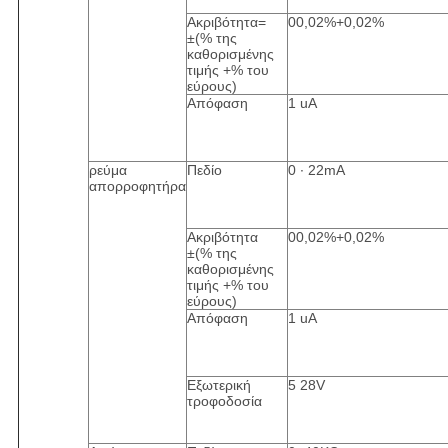
Ακριβότητα=
00,02%+0,02%
±(% της
καθορισμένης
τιμής +% του
εύρους)
Απόφαση
1 uA
ρεύμα
Πεδίο
0 ∙ 22mA
απορροφητήρα
Ακριβότητα
00,02%+0,02%
±(% της
καθορισμένης
τιμής +% του
εύρους)
Απόφαση
1 uA
Εξωτερική
5 28V
τροφοδοσία