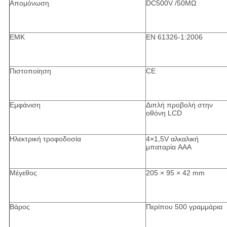
Απομόνωση
DC500V /50MΩ
ΕΜΚ
EN 61326-1:2006
Πιστοποίηση
CE
Εμφάνιση
Διπλή προβολή στην
οθόνη LCD
Ηλεκτρική τροφοδοσία
4×1,5V αλκαλική
μπαταρία AAA
Μέγεθος
205 × 95 × 42 mm
Βάρος
Περίπου 500 γραμμάρια