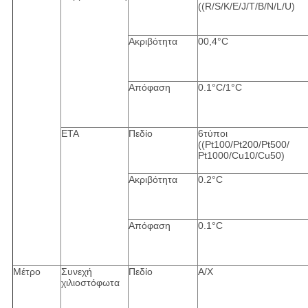
((R/S/K/E/J/T/B/N/L/U)
Ακριβότητα
00,4°C
Απόφαση
0.1°C/1°C
ΕΤΑ
Πεδίο
6τύποι
((Pt100/Pt200/Pt500/
Pt1000/Cu10/Cu50)
Ακριβότητα
0.2°C
Απόφαση
0.1°C
Μέτρο
Συνεχή
Πεδίο
Α/Χ
χιλιοστόφωτα