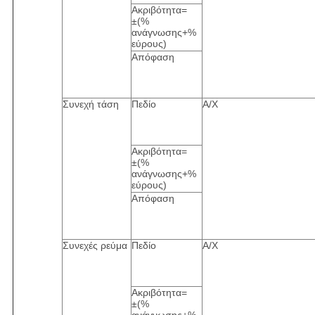
Ακριβότητα=
±(%
ανάγνωσης+%
εύρους)
Απόφαση
Συνεχή τάση
Πεδίο
Α/Χ
Ακριβότητα=
±(%
ανάγνωσης+%
εύρους)
Απόφαση
Συνεχές ρεύμα
Πεδίο
Α/Χ
Ακριβότητα=
±(%