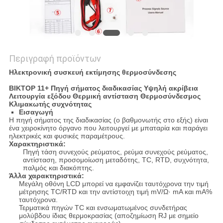
Περιγραφή προϊόντων
Ηλεκτρονική συσκευή εκτίμησης θερμοσύνδεσης
ΒΙΚΤΟΡ 11+ Πηγή σήματος διαδικασίας Υψηλή ακρίβεια
Λειτουργία εξόδου Θερμική αντίσταση Θερμοσύνδεσμος
Κλιμακωτής συχνότητας
Εισαγωγή
Η πηγή σήματος της διαδικασίας (ο βαθμονωτής στο εξής) είναι
ένα χειροκίνητο όργανο που λειτουργεί με μπαταρία και παράγει
ηλεκτρικές και φυσικές παραμέτρους.
Χαρακτηριστικά:
Πηγή τάση συνεχούς ρεύματος, ρεύμα συνεχούς ρεύματος,
αντίσταση, προσομοίωση μεταδότης, TC, RTD, συχνότητα,
παλμός και διακόπτης.
Άλλα χαρακτηριστικά:
Μεγάλη οθόνη LCD μπορεί να εμφανίζει ταυτόχρονα την τιμή
μέτρησης TC/RTD και την αντίστοιχη τιμή mV/Ω· mA και mA%
ταυτόχρονα.
Τερματικά πηγών TC και ενσωματωμένος συνδετήρας
μολύβδου ίδιας θερμοκρασίας (αποζημίωση RJ με σημείο