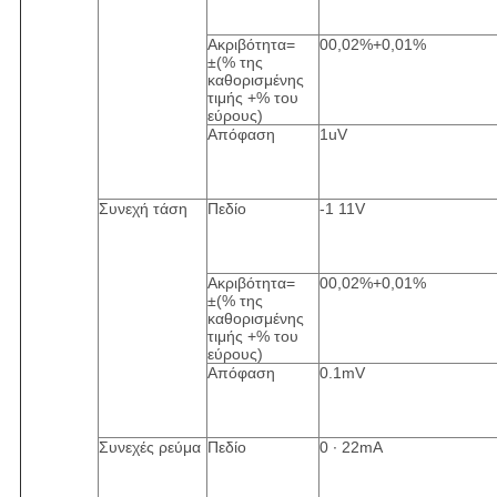
Ακριβότητα=
00,02%+0,01%
±(% της
καθορισμένης
τιμής +% του
εύρους)
Απόφαση
1uV
Συνεχή τάση
Πεδίο
-1 11V
Ακριβότητα=
00,02%+0,01%
±(% της
καθορισμένης
τιμής +% του
εύρους)
Απόφαση
0.1mV
Συνεχές ρεύμα
Πεδίο
0 ∙ 22mA