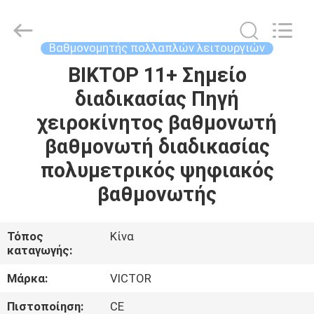
XI'AN
BEICHENG
ELECTRONICS
CO.,LTD.
All
Βαθμονομητής πολλαπλών λειτουργιών
Rights
Reserved.
Developed
ΒΙΚΤΟΡ 11+ Σημείο
ΣΠΊΤΙ
by
ECER
διαδικασίας Πηγή
ΠΡΟΪΌΝΤΑ
χειροκίνητος βαθμονωτή
βαθμονωτή διαδικασίας
ΠΕΡΊΠΟΥ
πολυμετρικός ψηφιακός
ΕΜΕΊΣ
βαθμονωτής
ΓΎΡΟΣ
Τόπος
Κίνα
καταγωγής:
ΕΡΓΟΣΤΑΣΊΩΝ
Μάρκα:
VICTOR
ΠΟΙΟΤΙΚΌΣ
Πιστοποίηση:
CE