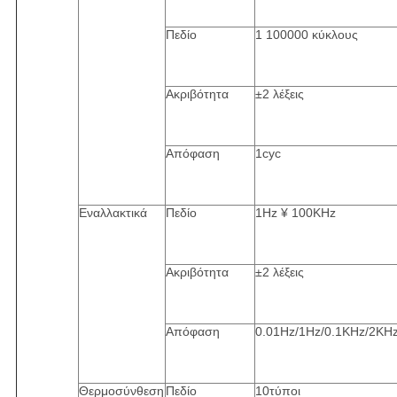
Πεδίο
1 100000 κύκλους
Ακριβότητα
±2 λέξεις
Απόφαση
1cyc
Εναλλακτικά
Πεδίο
1Hz ¥ 100KHz
Ακριβότητα
±2 λέξεις
Απόφαση
0.01Hz/1Hz/0.1KHz/2KH
Θερμοσύνθεση
Πεδίο
10τύποι