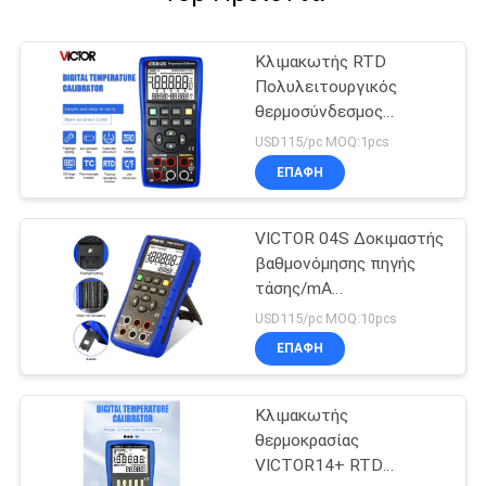
Κλιμακωτής RTD
Πολυλειτουργικός
θερμοσύνδεσμος
Κλιμακωτής διεργασίας
USD115/pc MOQ:1pcs
Κλιμακωτής
ΕΠΑΦΉ
θερμοκρασίας Tc και
Κλιμακωτής RTD
VICTOR 04S Δοκιμαστής
βαθμονόμησης πηγής
τάσης/mA
Χαρακτηριστικό
USD115/pc MOQ:10pcs
βαθμονόμησης
ΕΠΑΦΉ
θερμοκρασίας
Κλιμακωτής
θερμοκρασίας
VICTOR14+ RTD