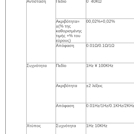
Αντίσταση
Πεδίο
0 ️ 40KΩ
Ακριβότητα=
00,02%+0,02%
±(% της
καθορισμένης
τιμής +% του
εύρους)
Απόφαση
0.01Ω/0.1Ω/1Ω
Συχνότητα
Πεδίο
1Hz ¥ 100KHz
Ακριβότητα
±2 λέξεις
Απόφαση
0.01Hz/1Hz/0.1KHz/2KH
Χτύπος
Συχνότητα
1Hz 10KHz