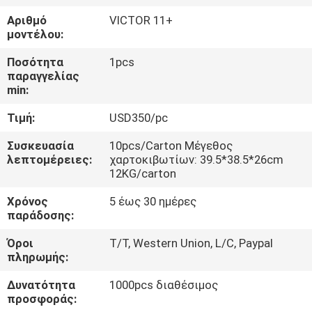
ΈΛΕΓΧΟΣ
Αριθμό
VICTOR 11+
μοντέλου:
ΜΑΣ
Ποσότητα
1pcs
ΕΛΆΤΕ
παραγγελίας
min:
ΣΕ
Τιμή:
USD350/pc
ΕΠΑΦΉ
ΜΕ
Συσκευασία
10pcs/Carton Μέγεθος
λεπτομέρειες:
χαρτοκιβωτίων: 39.5*38.5*26cm
12KG/carton
ΕΙΔΉΣΕΙΣ
Χρόνος
5 έως 30 ημέρες
παράδοσης:
ΠΕΡΙΠΤΏΣΕΙΣ
Όροι
T/T, Western Union, L/C, Paypal
πληρωμής:
SITEMAP
Δυνατότητα
1000pcs διαθέσιμος
προσφοράς: