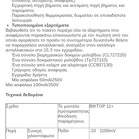
σύνδεσης αυτόματης αναφοράς)
Εγχειριτική πηγή βήματος και αυτόματη πηγή βήματος και
σαρώματος
Παρακολούθηση θερμοκρασίας δωματίου σε οποιαδήποτε
λειτουργία
Τυποποιημένα εξαρτήματα
Βεβαιωθείτε ότι το πακέτο περιέχει όλα τα εξαρτήματα που
αναφέρονται παρακάτω.επικοινωνήστε με τον πωλητή από τον
οποίο αγοράσατε το προϊόν το συντομότερο δυνατόνΑν θέλετε
να παραγγείλετε ανταλλακτικά, ανατρέξτε στον κατάλογο
ανταλλακτικών στο 15.3 του εγχειριδίου.
Ένα σύνολο βιομηχανικών δοκιμών μολύβδου (CL727220)
Ένα σύνολο δοκιμαστικού μολύβδου (Tp727110)
Ένα σύνολο από κολιμπ για αλιγάτορα (CC807130)
Γρήγορος οδηγός αναφοράς
Εγχειρίδιο Χρήστη
Μία ασφάλεια 50mA/250V
Μία ασφάλεια 100mA/250V
Τεχνικά δεδομένα
Σχέδιο
Το μοντέλο
ΒΙΚΤΟΡ 11+
προτεραιότητας
Απόδοση
παραμέτρους
Πηγή
Συνεχή
Πεδίο
-10 ∙ 1100mV
χιλιοστόφωτα