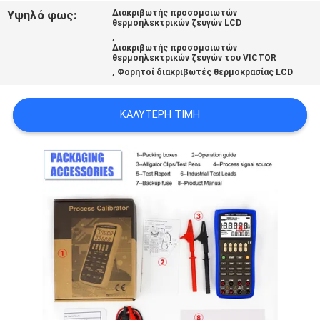
PRIVACY
Υψηλό φως:
Διακριβωτής προσομοιωτών
θερμοηλεκτρικών ζευγών LCD
POLICY
,
Διακριβωτής προσομοιωτών
θερμοηλεκτρικών ζευγών του VICTOR
,
Φορητοί διακριβωτές θερμοκρασίας LCD
ΚΑΛΎΤΕΡΗ ΤΙΜΉ