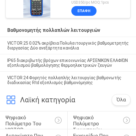
Κλιμακωτής πολλαπλών
USD350/pc MOQ:1pcs
λειτουργιών μετρήσεων
ΕΠΑΦΉ
Βαθμονομητής πολλαπλών λειτουργιών
VICTOR 25 0.02% ακρίβεια Πολυλειτουργικός βαθμομετρητής
διεργασίας Δύο ανεξάρτητα κανάλια
IP65 διακριβωτής βρόχων επικοινωνίας ΑΡΣΕΝΙΚΩΝ ΕΛΑΦΙΏΝ
εξοπλισμού βαθμολόγησης θερμοηλεκτρικών ζευγών
VICTOR 24 Φορητός πολλαπλής λειτουργίας βαθμονωτής
διαδικασίας Rtd εξοπλισμός βαθμονόμησης
Λαϊκή κατηγορία
Όλα
Ψηφιακό 
Ψηφιακό 
Πολύμετρο Του 
Πολύμετρο 
VICTOR
Σφιγκτηρών
Αυτοκίνητο Που 
Εγχειρίδιο Που 