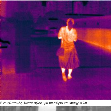
Εκτυφλωτικός. Κατάλληλος για υπαίθριο και κυνήγι κ.λπ.