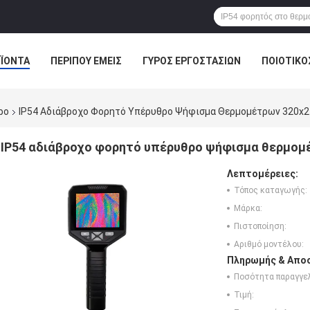
ΪΌΝΤΑ
ΠΕΡΊΠΟΥ ΕΜΕΊΣ
ΓΎΡΟΣ ΕΡΓΟΣΤΑΣΊΩΝ
ΠΟΙΟΤΙΚΌ
ρο
IP54 Αδιάβροχο Φορητό Υπέρυθρο Ψήφισμα Θερμομέτρων 320x2
IP54 αδιάβροχο φορητό υπέρυθρο ψήφισμα θερμομ
Λεπτομέρειες:
Τόπος καταγωγής:
Μάρκα:
Πιστοποίηση:
Αριθμό μοντέλου:
Πληρωμής & Αποσ
Ποσότητα παραγγελ
Τιμή: