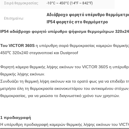
Σειρά θερμοκρασίας:
-10°C ~ 450°C (14°F ~ 842°F)
Αδιάβροχο φορητό υπέρυθρο θερμόμετρ
Επισημαίνω:
IP54 φορητός στο θερμόμετρο
IP54 αδιάβροχο φορητό υπέρυθρο ψήφισμα θερμομέτρων 320x2
Του VICTOR 360S
η υπέρυθρη σειρά θερμοκρασίας καμερών θερμική
450℃ 320x240 στεγανοποιεί και Dustproof
Φορητή κάμερα θερμικής λήψης εικόνων του VICTOR 360S η υπέρυθρη 
θερμικής λήψης εικόνων.
Συνδυάζει τη θερμική λήψη εικόνων και το ορατό φως για να επιδείξει 
μετρήσει όλη τη θερμοκρασία εικονοκυττάρου του αντικειμένου στόχων
θερμοκρασίας, για να μειώσει το διαγνωστικό χρόνο των χρηστών.
1
προδιαγραφή
Η υπέρυθρη προδιαγραφή καμερών θερμικής λήψης εικόνων του VICT