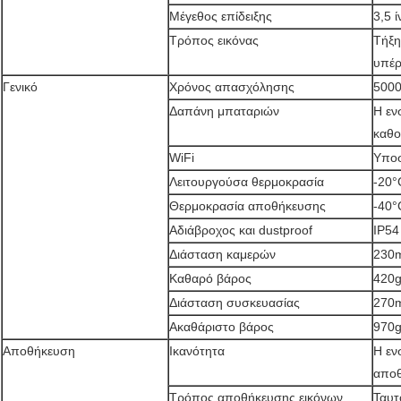
Μέγεθος επίδειξης
3,5 
Τρόπος εικόνας
Τήξη
υπέρ
Γενικό
Χρόνος απασχόλησης
5000
Δαπάνη μπαταριών
Η εν
καθο
WiFi
Υποσ
Λειτουργούσα θερμοκρασία
-20°
Θερμοκρασία αποθήκευσης
-40°
Αδιάβροχος και dustproof
IP54
Διάσταση καμερών
230
Καθαρό βάρος
420
Διάσταση συσκευασίας
270
Ακαθάριστο βάρος
970
Αποθήκευση
Ικανότητα
Η εν
αποθ
Τρόπος αποθήκευσης εικόνων
Ταυτ