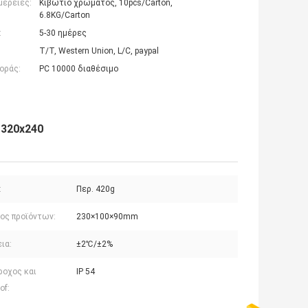
μέρειες:
Κιβώτιο χρώματος, 10pcs/Carton,
6.8KG/Carton
:
5-30 ημέρες
T/T, Western Union, L/C, paypal
οράς:
PC 10000 διαθέσιμο
 320x240
:
Περ. 420g
ος προϊόντων:
230×100×90mm
ια:
±2℃/±2%
ροχος και
IP 54
of: