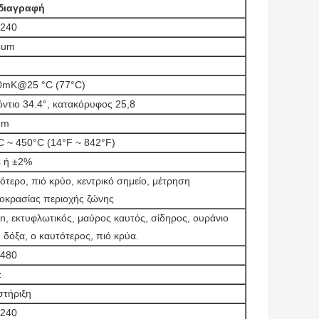
διαγραφή
x240
4um
0mK@25 °C (77°C)
όντιο 34.4°, κατακόρυφος 25,8
mm
C ~ 450°C (14°F ~ 842°F)
 ή ±2%
ότερο, πιό κρύο, κεντρικό σημείο, μέτρηση
οκρασίας περιοχής ζώνης
an, εκτυφλωτικός, μαύρος καυτός, σίδηρος, ουράνιο
, δόξα, ο καυτότερος, πιό κρύα.
x480
z
τήριξη
x240