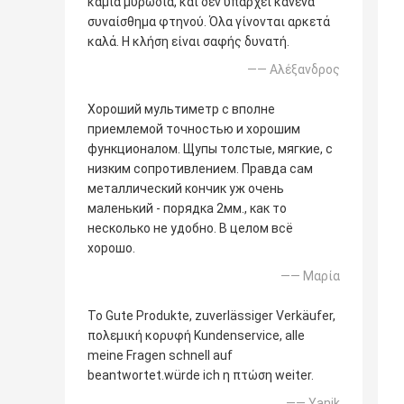
καμία μυρωδιά, και δεν υπάρχει κανένα
συναίσθημα φτηνού. Όλα γίνονται αρκετά
καλά. Η κλήση είναι σαφής δυνατή.
—— Αλέξανδρος
Хороший мультиметр с вполне
приемлемой точностью и хорошим
функционалом. Щупы толстые, мягкие, с
низким сопротивлением. Правда сам
металлический кончик уж очень
маленький - порядка 2мм., как то
несколько не удобно. В целом всё
хорошо.
—— Μαρία
Το Gute Produkte, zuverlässiger Verkäufer,
πολεμική κορυφή Kundenservice, alle
meine Fragen schnell auf
beantwortet.würde ich η πτώση weiter.
—— Yanik