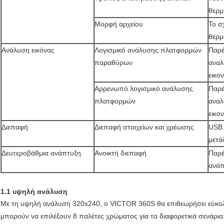
θερμ
Μορφή αρχείου
Το σ
θερμ
Ανάλυση εικόνας
Λογισμικό ανάλυσης πλατφορμών
Παρέ
παραθύρων
αναλ
εικο
Αρρενωπό λογισμικό ανάλυσης
Παρέ
πλατφορμών
αναλ
εικο
Διεπαφή
Διεπαφή στοιχείων και χρέωσης
USB 
μετά
Δευτεροβάθμια ανάπτυξη
Ανοικτή διεπαφή
Παρέ
ανάπ
1.1
υψηλή ανάλυση
Με τη υψηλή ανάλυση 320x240, ο VICTOR 360S θα επιθεωρήσει εύκολα 
μπορούν να επιλέξουν 8 παλέτες χρώματος για τα διαφορετικά σενάρια