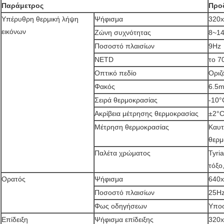
Παράμετρος
Προ
Υπέρυθρη θερμική λήψη
Ψήφισμα
320
εικόνων
Ζώνη συχνότητας
8~1
Ποσοστό πλαισίων
9Hz
NETD
το 7
Οπτικό πεδίο
Οριζ
Φακός
6.5
Σειρά θερμοκρασίας
-10°
Ακρίβεια μέτρησης θερμοκρασίας
±2°C
Μέτρηση θερμοκρασίας
Καυτ
θερμ
Παλέτα χρώματος
Tyri
τόξο
Ορατός
Ψήφισμα
640
Ποσοστό πλαισίων
25H
Φως οδηγήσεων
Υποσ
Επίδειξη
Ψήφισμα επίδειξης
320