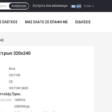
Ζητήστε ένα απόσπασμα
Αναζήτηση
|
Greek
Σ ΈΛΕΓΧΟΣ
ΜΑΣ ΕΛΆΤΕ ΣΕ ΕΠΑΦΉ ΜΕ
ΕΙΔΉΣΕΙΣ
40
έτρων 320x240
Κίνα
VICTOR
CE
VICTOR 360S
τολής Όροι:
ίας min:
100PCS
USD590/pc;