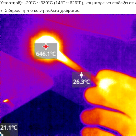
Υποστηρίζει -20°C ~ 330°C (14°F ~ 626°F), και μπορεί να επιδείξει σε
Σίδηρος, η πιό κοινή παλέτα χρώματος.