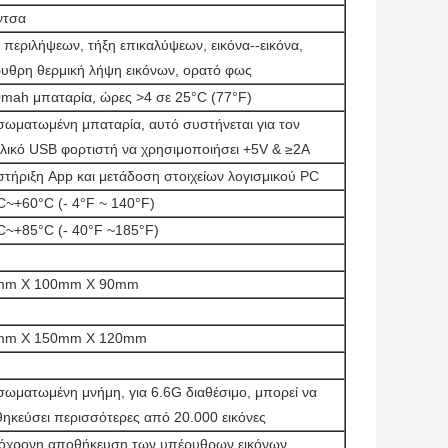
ίντσα
 περιλήψεων, τήξη επικαλύψεων, εικόνα--εικόνα,
υθρη θερμική λήψη εικόνων, ορατό φως
mah μπαταρία, ώρες >4 σε 25°C (77°F)
σωματωμένη μπαταρία, αυτό συστήνεται για τον
λικό USB φορτιστή να χρησιμοποιήσει +5V & ≥2A
τήριξη App και μετάδοση στοιχείων λογισμικού PC
C~+60°C (- 4°F ~ 140°F)
C~+85°C (- 40°F ~185°F)
mm X 100mm X 90mm
g
mm X 150mm X 120mm
g
σωματωμένη μνήμη, για 6.6G διαθέσιμο, μπορεί να
ηκεύσει περισσότερες από 20.000 εικόνες
όχρονη αποθήκευση των υπέρυθρων εικόνων