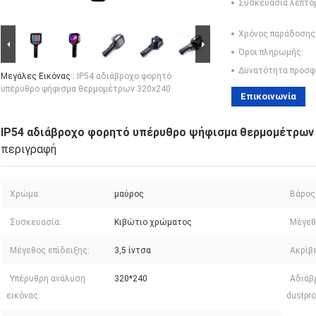
Συσκευασία λεπτο
Χρόνος παράδοσης
Όροι πληρωμής:
Δυνατότητα προσφ
Μεγάλες Εικόνας :
IP54 αδιάβροχο φορητό
υπέρυθρο ψήφισμα θερμομέτρων 320x240
Επικοινωνία
IP54 αδιάβροχο φορητό υπέρυθρο ψήφισμα θερμομέτρων
περιγραφή
Χρώμα:
μαύρος
Βάρος
Συσκευασία:
Κιβώτιο χρώματος
Μέγεθ
Μέγεθος επίδειξης:
3,5 ίντσα
Ακρίβε
Υπέρυθρη ανάλυση
320*240
Αδιάβ
εικόνας:
dustpro