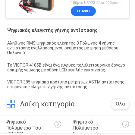
100pcs USD23.5/pc; 100pcs to 500pcs USD22.3/pc; above 500pcs USD21.3/pc MOQ:100PCS
ΕΠΑΦΉ
Ψηφιακός ελεγκτής γήινης αντίστασης
Αληθινός RMS ψηφιακός ελεγκτής 3 Πολωνός 4 γήινης
αντίστασης εναλλασσόμενου ρεύματος μέτρηση μεθόδου
Πολωνού
Το VICTOR 4105B είναι ένα ευφυές πολυλειτουργικό όργανο
δοκιμής γείωσης με οθόνη LCD υψηλής ευκρίνειας.
VICTOR 385 ψηφιακά πρότυπα μετρητών ASTM αντίστασης
επιφάνειας ελεγκτών γήινης αντίστασης
Λαϊκή κατηγορία
Όλα
Ψηφιακό 
Ψηφιακό 
Πολύμετρο Του 
Πολύμετρο 
VICTOR
Σφιγκτηρών