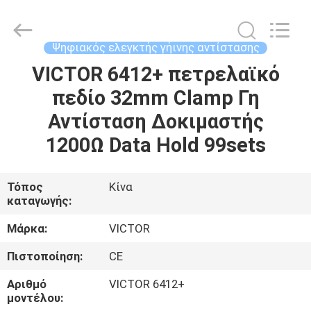
BEICHENG
ELECTRONICS
CO.,LTD.
All
Rights
Ψηφιακός ελεγκτής γήινης αντίστασης
Reserved.
Developed
VICTOR 6412+ πετρελαϊκό
ΣΠΊΤΙ
by
ECER
πεδίο 32mm Clamp Γη
ΠΡΟΪΌΝΤΑ
Αντίσταση Δοκιμαστής
1200Ω Data Hold 99sets
ΠΕΡΊΠΟΥ
ΕΜΕΊΣ
Τόπος
Κίνα
καταγωγής:
ΓΎΡΟΣ
Μάρκα:
VICTOR
ΕΡΓΟΣΤΑΣΊΩΝ
Πιστοποίηση:
CE
Αριθμό
VICTOR 6412+
ΠΟΙΟΤΙΚΌΣ
μοντέλου: