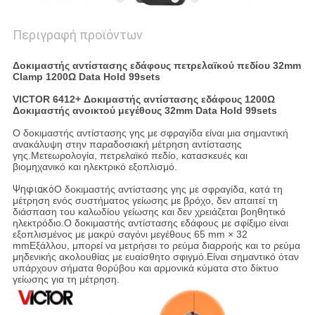
Περιγραφή προϊόντων
Δοκιμαστής αντίστασης εδάφους πετρελαϊκού πεδίου 32mm
Clamp 1200Ω Data Hold 99sets
VICTOR 6412+ Δοκιμαστής αντίστασης εδάφους 1200Ω
Δοκιμαστής ανοικτού μεγέθους 32mm Data Hold 99sets
Ο δοκιμαστής αντίστασης γης με σφραγίδα είναι μια σημαντική
ανακάλυψη στην παραδοσιακή μέτρηση αντίστασης
γης.Μετεωρολογία, πετρελαϊκό πεδίο, κατασκευές και
βιομηχανικό και ηλεκτρικό εξοπλισμό.
Ψηφιακό
Ο δοκιμαστής αντίστασης γης με σφραγίδα, κατά τη
μέτρηση ενός συστήματος γείωσης με βρόχο, δεν απαιτεί τη
διάσπαση του καλωδίου γείωσης και δεν χρειάζεται βοηθητικό
ηλεκτρόδιο.Ο δοκιμαστής αντίστασης εδάφους με σφίξιμο είναι
εξοπλισμένος με μακρύ σαγόνι μεγέθους 65 mm × 32
mmΕξάλλου, μπορεί να μετρήσει το ρεύμα διαρροής και το ρεύμα
μηδενικής ακολουθίας με ευαίσθητο σφιγμό.Είναι σημαντικό όταν
υπάρχουν σήματα θορύβου και αρμονικά κύματα στο δίκτυο
γείωσης για τη μέτρηση.