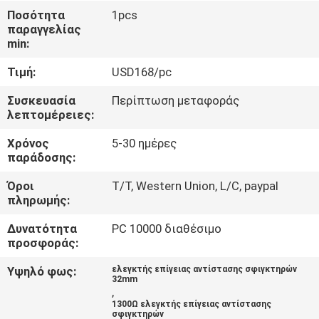
ΈΛΕΓΧΟΣ
Ποσότητα
1pcs
παραγγελίας
min:
ΜΑΣ
Τιμή:
USD168/pc
ΕΛΆΤΕ
ΣΕ
Συσκευασία
Περίπτωση μεταφοράς
λεπτομέρειες:
ΕΠΑΦΉ
Χρόνος
5-30 ημέρες
ΜΕ
παράδοσης:
Όροι
T/T, Western Union, L/C, paypal
ΕΙΔΉΣΕΙΣ
πληρωμής:
Δυνατότητα
PC 10000 διαθέσιμο
ΠΕΡΙΠΤΏΣΕΙΣ
προσφοράς:
Υψηλό φως:
ελεγκτής επίγειας αντίστασης σφιγκτηρών
32mm
SITEMAP
,
1300Ω ελεγκτής επίγειας αντίστασης
σφιγκτηρών