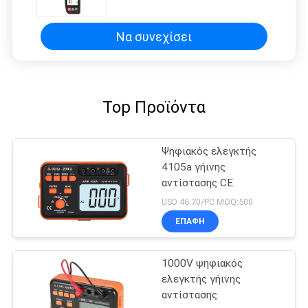
99sets
Να συνεχίσει
Top Προϊόντα
Ψηφιακός ελεγκτής
4105a γήινης
αντίστασης CE
USD 46.70/PC MOQ:500
ΕΠΑΦΉ
1000V ψηφιακός
ελεγκτής γήινης
αντίστασης